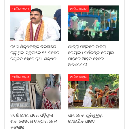
ଆଜିର ଖବର
ଆଜିର ଖବର
ଜଣେ ଶିକ୍ଷକଙ୍କ ଭରସାରେ
ଯାତ୍ରା ମଞ୍ଚରେ ଉଡ଼ିଲା
ଚାଲୁଥିବା ସ୍କୁଲରେ ୧୫ ଦିନରେ
ଚେୟାର। ଦର୍ଶକଙ୍କ ଚେୟାର
ନିଯୁକ୍ତ ହେବେ ନୂଆ ଶିକ୍ଷକ
ମାଡ଼ରେ ଆହତ ହେଲେ
ଅଭିନେତ୍ରୀ
ଆଜିର ଖବର
ଆଜିର ଖବର
ବର୍ଷେ ହେଲା ଘରେ ପଡ଼ିଥିଲା
ଧନୀ ହେବା ପୂର୍ବରୁ ବୁଢ଼ା
ଶବ, ଶେଷରେ ଉଦ୍ଧାର ହେଲା
ହୋଇଯିବ ଭାରତ !
କଙ୍କାଳ