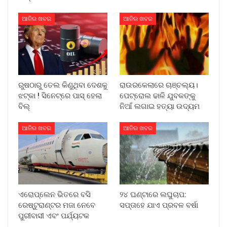
ଆଜିର ଖବର
ଆଜିର ଖବର
ରୁଷଠାରୁ ତେଲ କିଣୁଥିବା ଦେଶକୁ
ରାଉରକେଲାରେ ଚାଞ୍ଚଲ୍ୟ।
ଝଟ୍‌କା ! ସିନେଟ୍‌ରେ ପାସ୍ ହେଲା
ପେଟ୍ରୋଲ ଢାଳି ଯୁବକଙ୍କୁ
ବିଲ୍
ନିଆଁ ଲଗାଇ ହତ୍ୟା ଉଦ୍ୟମ
ଆଜିର ଖବର
ଆଜିର ଖବର
ଏରୋପ୍ଲେନ ଭିତରେ ବସି
୨୪ ଘଣ୍ଟାରେ ଲଘୁଚାପ:
ରେଷ୍ଟୁରାଣ୍ଟର ମଜା ନେବେ
ସପ୍ତାହେ ଯାଏ ପ୍ରବଳ ବର୍ଷା
ପୁରୀବାସୀ ଏବଂ ପର୍ଯ୍ୟଟକ