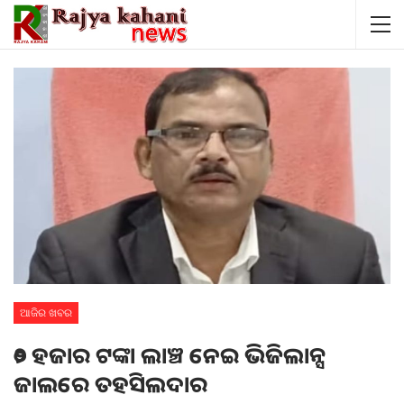
ଆଜିର ଖବର
୨୦ ହଜାର ଟଙ୍କା ଲାଞ୍ଚ ନେଇ ଭିଜିଲାନ୍ସ
ଜାଲରେ ତହସିଲଦାର