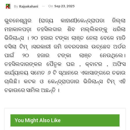
On
Sep 23, 2025
By
Rajyakahani
ଭୁବନେଶ୍ୱର (ରାଜ୍ୟ କାହାଣୀ)କେନ୍ଦ୍ରାପଡା ଜିଲ୍ଲା
ମହାକାଳପଡ଼ା ତହସିଲଦାର ଶିବ ମଲ୍ଲିକଙ୍କୁ ଧରିଲା
ଭିଜିଲାନ୍ସ । ୨୦ ହଜାର ଟଙ୍କା ଲାଞ୍ଚ ନେଲା ବେଳେ ମାଡି
ବସିଲା ଟିମ୍ ।ସରକାରୀ ଜମି ଜବରଦଖଲ ଉଚ୍ଛେଦ ଅର୍ଡର
ପାଇଁ ୨୦ ହଜାର ଟଙ୍କା ଲାଞ୍ଚ ନେଉଥିଲେ।
ତହସିଲଦାରଙ୍କର ପୈତୃକ ଘର , କ୍ବାଟର , ଅଫିସ
କାର୍ଯ୍ୟାଳୟ ସମେତ ୬ ଟି ସ୍ଥାନରେ ଏକାସାଙ୍ଗରେ ଚଢାଉ
ଚାଲିଛି। କଟକ ଓ କେନ୍ଦ୍ରାପଡାର ଭିଜିଲାନ୍ସ ଟିମ୍ ଏହି
ଚଢାଉରେ ସାମିଲ ଅଛନ୍ତି ।
You Might Also Like