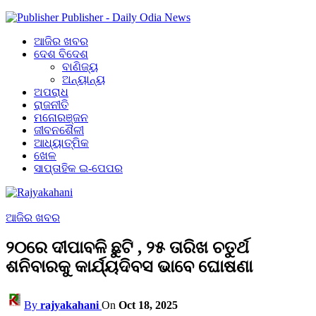
Publisher - Daily Odia News
ଆଜିର ଖବର
ଦେଶ ବିଦେଶ
ବାଣିଜ୍ୟ
ଅନ୍ୟାନ୍ୟ
ଅପରାଧ
ରାଜନୀତି
ମନୋରଞ୍ଜନ
ଜୀବନଶୈଳୀ
ଆଧ୍ୟାତ୍ମିକ
ଖେଳ
ସାପ୍ତାହିକ ଇ-ପେପର
ଆଜିର ଖବର
୨୦ରେ ଦୀପାବଳି ଛୁଟି , ୨୫ ତାରିଖ ଚତୁର୍ଥ
ଶନିବାରକୁ କାର୍ଯ୍ୟଦିବସ ଭାବେ ଘୋଷଣା
By
rajyakahani
On
Oct 18, 2025