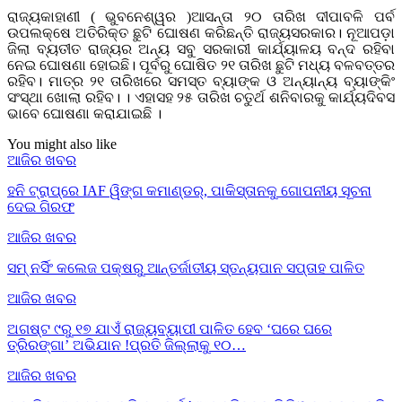
ରାଜ୍ୟକାହାଣୀ ( ଭୁବନେଶ୍ୱର )ଆସନ୍ତା ୨୦ ତାରିଖ ଦୀପାବଳି ପର୍ବ
ଉପଲକ୍ଷେ ଅତିରିକ୍ତ ଛୁଟି ଘୋଷଣ କରିଛନ୍ତି ରାଜ୍ୟସରକାର। ନୂଆପଡ଼ା
ଜିଲା ବ୍ୟତୀତ ରାଜ୍ୟର ଅନ୍ୟ ସବୁ ସରକାରୀ କାର୍ଯ୍ୟାଳୟ ବନ୍ଦ ରହିବା
ନେଇ ଘୋଷଣା ହୋଇଛି। ପୂର୍ବରୁ ଘୋଷିତ ୨୧ ତାରିଖ ଛୁଟି ମଧ୍ୟ ବଳବତ୍ତର
ରହିବ। ମାତ୍ର ୨୧ ତାରିଖରେ ସମସ୍ତ ବ୍ୟାଙ୍କ ଓ ଅନ୍ୟାନ୍ୟ ବ୍ୟାଙ୍କିଂ
ସଂସ୍ଥା ଖୋଲା ରହିବ। । ଏହାସହ ୨୫ ତାରିଖ ଚତୁର୍ଥ ଶନିବାରକୁ କାର୍ଯ୍ୟଦିବସ
ଭାବେ ଘୋଷଣା କରାଯାଇଛି ।
You might also like
ଆଜିର ଖବର
ହନି ଟ୍ରାପ୍‌ରେ IAF ୱିଙ୍ଗ କମାଣ୍ଡର୍, ପାକିସ୍ତାନକୁ ଗୋପନୀୟ ସୂଚନା
ଦେଇ ଗିରଫ
ଆଜିର ଖବର
ସମ୍ ନର୍ସିଂ କଲେଜ ପକ୍ଷରୁ ଆନ୍ତର୍ଜାତୀୟ ସ୍ତନ୍ୟପାନ ସପ୍ତାହ ପାଳିତ
ଆଜିର ଖବର
ଅଗଷ୍ଟ ୯ରୁ ୧୭ ଯାଏଁ ରାଜ୍ୟବ୍ୟାପୀ ପାଳିତ ହେବ ‘ଘରେ ଘରେ
ତ୍ରିରଙ୍ଗା’ ଅଭିଯାନ !ପ୍ରତି ଜିଲ୍ଲାକୁ ୧୦…
ଆଜିର ଖବର