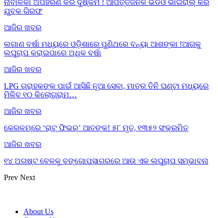
ନାବାଳିକା ଅପହରଣ କରି ଦୁଷ୍କର୍ମ ! ଆପତ୍ତିଜନକ ଭିଡିଓ ଭାଇରାଲ୍ କରି
ଯୁବକ ଗିରଫ
ଆଜିର ଖବର
ଲଗାଣ ବର୍ଷା ମଧ୍ୟରେ ଓଡ଼ିଶାରେ ପୁଣିଥରେ ବନ୍ୟା ଆଶଙ୍କା !ଆଗକୁ
ଲଘୁଚାପ କରାଇପାରେ ଅଧିକ ବର୍ଷା
ଆଜିର ଖବର
LPG ଗ୍ରାହକଙ୍କ ପାଇଁ ଆସିଛି ନୂଆ ସେବା, ମାତ୍ର ତିନି ଘଣ୍ଟା ମଧ୍ୟରେ
ମିଳିବ ୧୦ କିଲୋଗ୍ରାମ…
ଆଜିର ଖବର
କେରଳମ୍‌ରେ ‘ରାଟ୍ ଫିଭର୍’ ଆତଙ୍କ! ୫୮ ମୃତ, ୧୩୫୨ ସଂକ୍ରମିତ
ଆଜିର ଖବର
୧୪ ଅଗଷ୍ଟ ବେଳକୁ ବଙ୍ଗୋପସାଗରରେ ଆଉ ଏକ ଲଘୁଚାପ ସମ୍ଭାବନା
Prev
Next
About Us