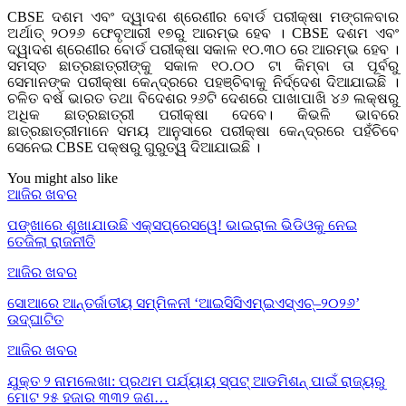
CBSE ଦଶମ ଏବଂ ଦ୍ୱାଦଶ ଶ୍ରେଣୀର ବୋର୍ଡ ପରୀକ୍ଷା ମଙ୍ଗଳବାର
ଅର୍ଥାତ୍ ୨୦୨୬ ଫେବୃଆରୀ ୧୭ରୁ ଆରମ୍ଭ ହେବ । CBSE ଦଶମ ଏବଂ
ଦ୍ୱାଦଶ ଶ୍ରେଣୀର ବୋର୍ଡ ପରୀକ୍ଷା ସକାଳ ୧୦.୩୦ ରେ ଆରମ୍ଭ ହେବ ।
ସମସ୍ତ ଛାତ୍ରଛାତ୍ରୀଙ୍କୁ ସକାଳ ୧୦.୦୦ ଟା କିମ୍ବା ତା ପୂର୍ବରୁ
ସେମାନଙ୍କ ପରୀକ୍ଷା କେନ୍ଦ୍ରରେ ପହଞ୍ଚିବାକୁ ନିର୍ଦ୍ଦେଶ ଦିଆଯାଇଛି ।
ଚଳିତ ବର୍ଷ ଭାରତ ତଥା ବିଦେଶର ୨୬ଟି ଦେଶରେ ପାଖାପାଖି ୪୬ ଲକ୍ଷରୁ
ଅଧିକ ଛାତ୍ରଛାତ୍ରୀ ପରୀକ୍ଷା ଦେବେ। କିଭଳି ଭାବରେ
ଛାତ୍ରଛାତ୍ରୀମାନେ ସମୟ ଆନୁସାରେ ପରୀକ୍ଷା କେନ୍ଦ୍ରରେ ପହଁଚିବେ
ସେନେଇ CBSE ପକ୍ଷରୁ ଗୁରୁତ୍ୱ ଦିଆଯାଇଛି ।
You might also like
ଆଜିର ଖବର
ପଙ୍ଖାରେ ଶୁଖାଯାଉଛି ଏକ୍ସପ୍ରେସୱେ! ଭାଇରାଲ ଭିଡିଓକୁ ନେଇ
ତେଜିଲା ରାଜନୀତି
ଆଜିର ଖବର
ସୋଆରେ ଆନ୍ତର୍ଜାତୀୟ ସମ୍ମିଳନୀ ‘ଆଇସିସିଏମ୍‌ଇଏସ୍‌ଏଚ୍‌–୨୦୨୬’
ଉଦ୍‌ଘାଟିତ
ଆଜିର ଖବର
ଯୁକ୍ତ ୨ ନାମଲେଖା: ପ୍ରଥମ ପର୍ଯ୍ୟାୟ ସ୍ପଟ୍ ଆଡମିଶନ୍ ପାଇଁ ରାଜ୍ୟରୁ
ମୋଟ ୨୫ ହଜାର ୩୩୨ ଜଣ…