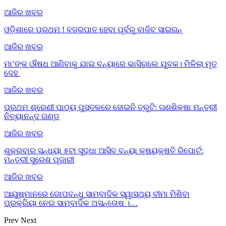
ଆଜିର ଖବର
ଓଡ଼ିଶାରେ ପ୍ରଥମ ! ବଜ୍ରପାତ ହେବା ପୂର୍ବରୁ ବାଜିବ ସାଇରନ୍
ଆଜିର ଖବର
ମା’ଙ୍କ ଔଷଧ ଆଣିବାକୁ ଯାଇ ବନ୍ୟାରେ ଭାସିଗଲେ ଯୁବକ। ମିଳିଲା ମୃତ
ଦେହ
ଆଜିର ଖବର
ପ୍ରଥମ ଶ୍ରେଣୀ ପାଠ୍ୟ ପୁସ୍ତକରେ ହୋଇନି ତ୍ରୁଟି: ଗଣଶିକ୍ଷା ମନ୍ତ୍ରୀ
ନିତ୍ୟାନନ୍ଦ ଗଣ୍ଡ
ଆଜିର ଖବର
ଶୁକ୍ରବାର ସନ୍ଧ୍ୟା ୫ଟା ସୁଦ୍ଧା ଆସିବ ବନ୍ୟା କ୍ଷୟକ୍ଷତି ରିପୋର୍ଟ:
ମନ୍ତ୍ରୀ ସୁରେଶ ପୂଜାରୀ
ଆଜିର ଖବର
ଆୟୁଷ୍ମାନରେ ଗୋପବନ୍ଧୁ ସାମ୍ବାଦିକ ସ୍ୱାସ୍ଥ୍ୟ ବୀମା ମିଶିବା
ପ୍ରକ୍ରିୟା ନେଇ ସାମ୍ବାଦିକ ଅସନ୍ତୋଷ ।…
Prev
Next