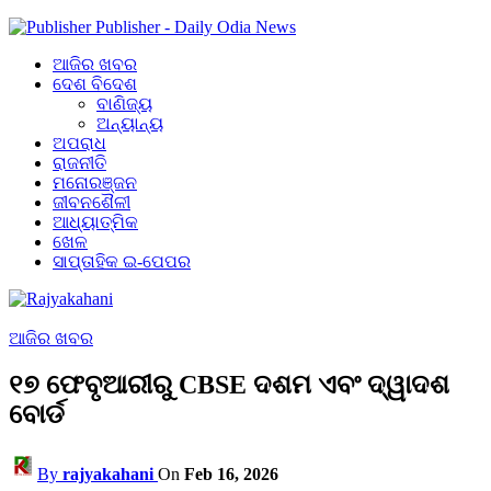
Publisher - Daily Odia News
ଆଜିର ଖବର
ଦେଶ ବିଦେଶ
ବାଣିଜ୍ୟ
ଅନ୍ୟାନ୍ୟ
ଅପରାଧ
ରାଜନୀତି
ମନୋରଞ୍ଜନ
ଜୀବନଶୈଳୀ
ଆଧ୍ୟାତ୍ମିକ
ଖେଳ
ସାପ୍ତାହିକ ଇ-ପେପର
ଆଜିର ଖବର
୧୭ ଫେବୃଆରୀରୁ CBSE ଦଶମ ଏବଂ ଦ୍ୱାଦଶ
ବୋର୍ଡ
By
rajyakahani
On
Feb 16, 2026