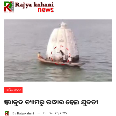
ଆଜିର ଖବର
ହୀରାକୁଦ ଡ୍ୟାମରୁ ଉଦ୍ଧାର ହେଲେ ଯୁବତୀ
On
Dec 20, 2025
By
Rajyakahani