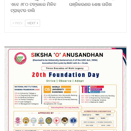
ଏବେ ୬୮୦ ଟଙ୍କାରେ ମିଳିବ
ପଞ୍ଜିକରଣର ଶେଷ ତାରିଖ
ଟ୍ରାକ୍ଟର ବାଲି
PREV
NEXT