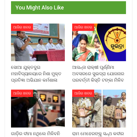
You Might Also Like
ଆଜିର ଖବର
ଆଜିର ଖବର
ସୋଆ ଯୁକ୍ତଦୁଇ
ଆସନ୍ତା ରାକ୍ଷୀ ପୂର୍ଣ୍ଣିମା
ମହାବିଦ୍ୟାଳୟରେ ନିଶା ମୁକ୍ତ
ଅବସରରେ ସୁଭଦ୍ରା ଯୋଜନାର
ପ୍ରତିଜ୍ଞା ଅଭିଯାନ କର୍ମଶାଳା
ପରବର୍ତ୍ତୀ କିସ୍ତି ଟଙ୍କା ମିଳିବ
ଆଜିର ଖବର
ଆଜିର ଖବର
ଗାଡ଼ିର ବୀମା ନଥିଲେ ମିଳିବନି
ରାମ ମେହେରଙ୍କୁ ସନ୍ଥ କବୀର