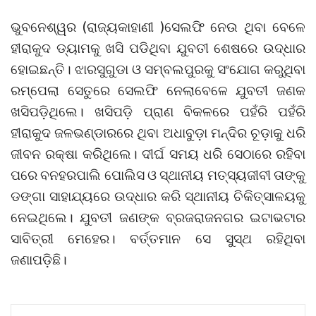
ଭୁବନେଶ୍ୱର (ରାଜ୍ୟକାହାଣୀ )ସେଲଫି ନେଉ ଥିବା ବେଳେ
ହୀରାକୁଦ ଡ୍ୟାମକୁ ଖସି ପଡିଥିବା ଯୁବତୀ ଶେଷରେ ଉଦ୍ଧାର
ହୋଇଛନ୍ତି। ଝାରସୁଗୁଡା ଓ ସମ୍ବଲପୁରକୁ ସଂଯୋଗ କରୁଥିବା
ରମ୍ପେଲା ସେତୁରେ ସେଲଫି ନେଲାବେଳେ ଯୁବତୀ ଜଣକ
ଖସିପଡ଼ିଥିଲେ। ଖସିପଡ଼ି ପ୍ରାଣ ବିକଳରେ ପହଁରି ପହଁରି
ହୀରାକୁଦ ଜଳଭଣ୍ଡାରରେ ଥିବା ଅଧାବୁଡ଼ା ମନ୍ଦିର ଚୂଡ଼ାକୁ ଧରି
ଜୀବନ ରକ୍ଷା କରିଥିଲେ। ଦୀର୍ଘ ସମୟ ଧରି ସେଠାରେ ରହିବା
ପରେ ବନହରପାଲି ପୋଲିସ ଓ ସ୍ଥାନୀୟ ମତ୍ସ୍ୟଜୀବୀ ତାଙ୍କୁ
ଡଙ୍ଗା ସାହାଯ୍ୟରେ ଉଦ୍ଧାର କରି ସ୍ଥାନୀୟ ଚିକିତ୍ସାଳୟକୁ
ନେଇଥିଲେ। ଯୁବତୀ ଜଣଙ୍କ ବ୍ରଜରାଜନଗର ଇଟାଭଟାର
ସାବିତ୍ରୀ ମେହେର। ବର୍ତ୍ତମାନ ସେ ସୁସ୍ଥ ରହିଥିବା
ଜଣାପଡ଼ିଛି।