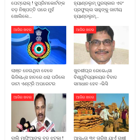
ପେଟ୍ରୋଲ୍ ! ସୁପ୍ରିମକୋର୍ଟଙ୍କ
ହ୍ୟାଣ୍ଡଲୁମ୍ ପୁରସ୍କାର ଏବଂ
ବଡ଼ ନିଷ୍ପତ୍ତି ପରେ ମୁହଁ
ପ୍ରଫୁଲ୍ଲ ସାହୁଙ୍କୁ ଜାତୀୟ
ଖୋଲିଲେ…
ହ୍ୟାଣ୍ଡଲୁମ୍…
ଆଜିର ଖବର
ଆଜିର ଖବର
ଲାଞ୍ଚ ନେଉଥିବା ବେଳେ
ଖୁବଶୀଘ୍ର ରେଭେନ୍ସା
ଭିଜିଲାନ୍ସ ହାତରେ ଧରା ପଡିଲେ
ବିଶ୍ୱବିଦ୍ୟାଳୟର ବିବାଦ
ଡାଟା ଏଣ୍ଟ୍ରି ଅପରେଟର
ସମାଧାନ ହେବ -ଭିସି
ଆଜିର ଖବର
ଆଜିର ଖବର
ବାଲି ମାଫିଆଙ୍କୁ ବଡ଼ ଝଟକା !
ଆସନ୍ତା ୩୧ ତାରିଖ ଯାଏଁ ଚାଷୀ