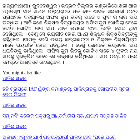
ରାଜ୍ୟକାହାଣୀ ( ଭୁବନେଶ୍ୱର ) ଭଦ୍ରକ ଜିଲ୍ଲାର ଭଣ୍ଡାରିପୋଖରୀ ଥାନା
ଅଧିନସ୍ଥ ସାନ ସାଶନ ପଞ୍ଚାୟତର ମତ ବାଜ ଶାସନ ସରକାରୀ ଉଚ୍ଚ
ପ୍ରାଥମିକ ବିଦ୍ୟାଳୟ ଅଫିସ ରୁମ ଭିତରୁ ସାଢେ ୪ ଫୁଟ ର ନାଗ ସାପ
ଉଦ୍ଧାର । ଆଜି ଜଣେ ଶିକ୍ଷକ ବିଦ୍ୟାଳୟର ଅଫିସ ରୁମ ଖୋଲିଲା ବେଳେ
ହଟାତ ଗୋଟିଏ ନାଗ ସାପ ଥାକ ଉପରେ ଫଣା ଟେକି ସୋଇ ଥିବା
ଦେଖିଥିଲେ । ତେଣୁ ସେ ଭୟଭୀତ ହୋଇ ଅନ୍ୟ ଶିକ୍ଷକ ଶିକ୍ଷୟିତ୍ରୀଙ୍କୁ
କହିଥିଲେ ।ସାପକୁ ଦେଖି ଉଭୟ ଛାତ୍ରଛାତ୍ରୀ ଓ ଶିକ୍ଷକ ଶିକ୍ଷୟିତ୍ରୀ
ମାନେ ଭୟଭୀତ ହୋଇ ପଡିଥିଲେ । ତେଣୁ ସେମାନେ ଭଦ୍ରକର ସାପ
ଧରାଳିଙ୍କୁ ଡାକିଥିଲେ | ଅଫିସ ରୁମ ଭିତରୁ ଗୋଟିଏ ସାଢେ ୪ ଫୁଟର ନାଗ
ସାପକୁ ସୁରକ୍ଷିତ ଭାବେ ସେ ଉଦ୍ଧାର କରିଥିଲେ । ସାପ ଉଦ୍ଧାର ପରେ
ସମସ୍ତେ ଆଶ୍ବସ୍ତି ହୋଇଥିଲେ ।
You might also like
ଆଜିର ଖବର
ହନି ଟ୍ରାପ୍‌ରେ IAF ୱିଙ୍ଗ କମାଣ୍ଡର୍, ପାକିସ୍ତାନକୁ ଗୋପନୀୟ ସୂଚନା
ଦେଇ ଗିରଫ
ଆଜିର ଖବର
ସମ୍ ନର୍ସିଂ କଲେଜ ପକ୍ଷରୁ ଆନ୍ତର୍ଜାତୀୟ ସ୍ତନ୍ୟପାନ ସପ୍ତାହ ପାଳିତ
ଆଜିର ଖବର
ଅଗଷ୍ଟ ୯ରୁ ୧୭ ଯାଏଁ ରାଜ୍ୟବ୍ୟାପୀ ପାଳିତ ହେବ ‘ଘରେ ଘରେ