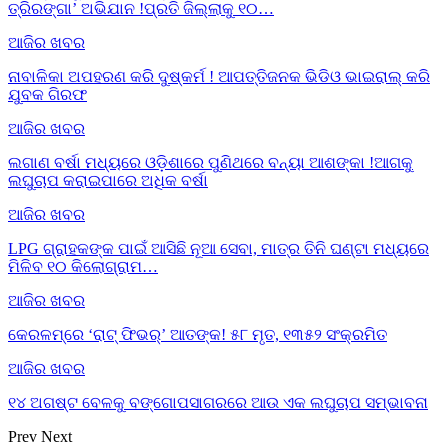
ତ୍ରିରଙ୍ଗା’ ଅଭିଯାନ !ପ୍ରତି ଜିଲ୍ଲାକୁ ୧୦…
ଆଜିର ଖବର
ନାବାଳିକା ଅପହରଣ କରି ଦୁଷ୍କର୍ମ ! ଆପତ୍ତିଜନକ ଭିଡିଓ ଭାଇରାଲ୍ କରି
ଯୁବକ ଗିରଫ
ଆଜିର ଖବର
ଲଗାଣ ବର୍ଷା ମଧ୍ୟରେ ଓଡ଼ିଶାରେ ପୁଣିଥରେ ବନ୍ୟା ଆଶଙ୍କା !ଆଗକୁ
ଲଘୁଚାପ କରାଇପାରେ ଅଧିକ ବର୍ଷା
ଆଜିର ଖବର
LPG ଗ୍ରାହକଙ୍କ ପାଇଁ ଆସିଛି ନୂଆ ସେବା, ମାତ୍ର ତିନି ଘଣ୍ଟା ମଧ୍ୟରେ
ମିଳିବ ୧୦ କିଲୋଗ୍ରାମ…
ଆଜିର ଖବର
କେରଳମ୍‌ରେ ‘ରାଟ୍ ଫିଭର୍’ ଆତଙ୍କ! ୫୮ ମୃତ, ୧୩୫୨ ସଂକ୍ରମିତ
ଆଜିର ଖବର
୧୪ ଅଗଷ୍ଟ ବେଳକୁ ବଙ୍ଗୋପସାଗରରେ ଆଉ ଏକ ଲଘୁଚାପ ସମ୍ଭାବନା
Prev
Next