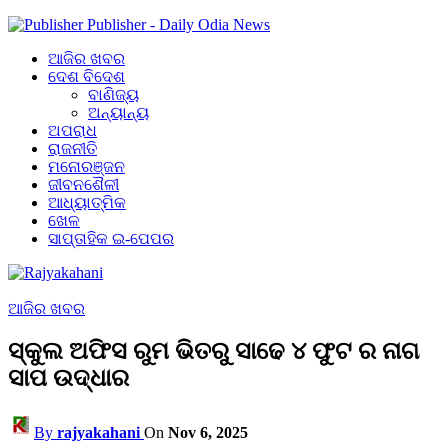
Publisher - Daily Odia News
ଆଜିର ଖବର
ଦେଶ ବିଦେଶ
ବାଣିଜ୍ୟ
ଅନ୍ୟାନ୍ୟ
ଅପରାଧ
ରାଜନୀତି
ମନୋରଞ୍ଜନ
ଜୀବନଶୈଳୀ
ଆଧ୍ୟାତ୍ମିକ
ଖେଳ
ସାପ୍ତାହିକ ଇ-ପେପର
ଆଜିର ଖବର
ସ୍କୁଲ ଅଫିସ ରୁମ ଭିତରୁ ସାଢେ ୪ ଫୁଟ ର ନାଗ
ସାପ ଉଦ୍ଧାର
By
rajyakahani
On
Nov 6, 2025