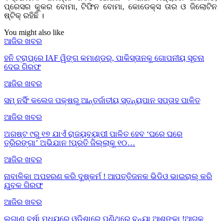
ପ୍ରେସର କୁକର ବୋମା, ଟିଫିନ ବୋମା, କୋଡେକ୍ସ ତାର ଓ ଜିଲୋଟିନ
ଷ୍ଟିକ୍‌ ରହିଛି ।
You might also like
ଆଜିର ଖବର
ହନି ଟ୍ରାପ୍‌ରେ IAF ୱିଙ୍ଗ କମାଣ୍ଡର୍, ପାକିସ୍ତାନକୁ ଗୋପନୀୟ ସୂଚନା
ଦେଇ ଗିରଫ
ଆଜିର ଖବର
ସମ୍ ନର୍ସିଂ କଲେଜ ପକ୍ଷରୁ ଆନ୍ତର୍ଜାତୀୟ ସ୍ତନ୍ୟପାନ ସପ୍ତାହ ପାଳିତ
ଆଜିର ଖବର
ଅଗଷ୍ଟ ୯ରୁ ୧୭ ଯାଏଁ ରାଜ୍ୟବ୍ୟାପୀ ପାଳିତ ହେବ ‘ଘରେ ଘରେ
ତ୍ରିରଙ୍ଗା’ ଅଭିଯାନ !ପ୍ରତି ଜିଲ୍ଲାକୁ ୧୦…
ଆଜିର ଖବର
ନାବାଳିକା ଅପହରଣ କରି ଦୁଷ୍କର୍ମ ! ଆପତ୍ତିଜନକ ଭିଡିଓ ଭାଇରାଲ୍ କରି
ଯୁବକ ଗିରଫ
ଆଜିର ଖବର
ଲଗାଣ ବର୍ଷା ମଧ୍ୟରେ ଓଡ଼ିଶାରେ ପୁଣିଥରେ ବନ୍ୟା ଆଶଙ୍କା !ଆଗକୁ