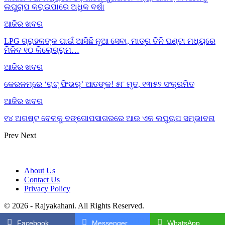
ଲଘୁଚାପ କରାଇପାରେ ଅଧିକ ବର୍ଷା
ଆଜିର ଖବର
LPG ଗ୍ରାହକଙ୍କ ପାଇଁ ଆସିଛି ନୂଆ ସେବା, ମାତ୍ର ତିନି ଘଣ୍ଟା ମଧ୍ୟରେ
ମିଳିବ ୧୦ କିଲୋଗ୍ରାମ…
ଆଜିର ଖବର
କେରଳମ୍‌ରେ ‘ରାଟ୍ ଫିଭର୍’ ଆତଙ୍କ! ୫୮ ମୃତ, ୧୩୫୨ ସଂକ୍ରମିତ
ଆଜିର ଖବର
୧୪ ଅଗଷ୍ଟ ବେଳକୁ ବଙ୍ଗୋପସାଗରରେ ଆଉ ଏକ ଲଘୁଚାପ ସମ୍ଭାବନା
Prev
Next
About Us
Contact Us
Privacy Policy
© 2026 - Rajyakahani. All Rights Reserved.
Design by:
KC DIGITAL
Facebook
Messenger
WhatsApp