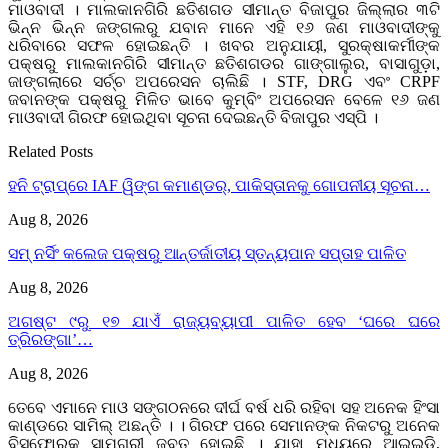
ମାଓବାଦୀ । ମାଲକାନଗିରି ଛତିଶଗଡ ସୀମାନ୍ତ ବିଜାପୁର ଜିଲ୍ଲାର ୩ଟି
ଭିନ୍ନ ଭିନ୍ନ ଜଙ୍ଗଲରୁ ଯବାନ ମାନେ ଏହି ୧୬ ଜଣ ମାଓବାଦୀଙ୍କୁ
ଧରିବାରେ ସଫଳ ହୋଇଛନ୍ତି । ଖବର ଅନୁଯାୟୀ, ସୁରକ୍ଷାକର୍ମୀଙ୍କ
ପକ୍ଷରୁ ମାଲକାନଗିରି ସୀମାନ୍ତ ଛତିଶଗଡର ଗାଙ୍ଗାଲୁର, ବାସାଗୁଡ଼ା,
ଜାଙ୍ଗଲାରେ ସର୍ଚ୍ଚ ଅପରେସନ ଚାଲିଛି । STF, DRG ଏବଂ CRPF
ଜବାନଙ୍କ ପକ୍ଷରୁ ମିଳିତ ଭାବେ କୁମ୍ବିଂ ଅପରେସନ ବେଳେ ୧୬ ଜଣ
ମାଓବାଦୀ ଗିରଫ ହୋଇଥିବା ସୂଚନା ଦେଇଛନ୍ତି ବିଜାପୁର ଏସ୍‌ପି ।
Related Posts
ହନି ଟ୍ରାପ୍‌ରେ IAF ୱିଙ୍ଗ କମାଣ୍ଡର୍, ପାକିସ୍ତାନକୁ ଗୋପନୀୟ ସୂଚନା…
Aug 8, 2026
ସମ୍ ନର୍ସିଂ କଲେଜ ପକ୍ଷରୁ ଆନ୍ତର୍ଜାତୀୟ ସ୍ତନ୍ୟପାନ ସପ୍ତାହ ପାଳିତ
Aug 8, 2026
ଅଗଷ୍ଟ ୯ରୁ ୧୭ ଯାଏଁ ରାଜ୍ୟବ୍ୟାପୀ ପାଳିତ ହେବ ‘ଘରେ ଘରେ
ତ୍ରିରଙ୍ଗା’…
Aug 8, 2026
ତେବେ ଏମାନେ ମାଓ ସଙ୍ଗଠନରେ ଦୀର୍ଘ ବର୍ଷ ଧରି ରହିବା ସହ ଅନେକ ହିଂସା
କାଣ୍ଡରେ ସାମିଲ୍ ଅଛନ୍ତି । । ଗିରଫ ପରେ ସେମାନଙ୍କ ନିକଟରୁ ଅନେକ
ବିସ୍ଫୋରକ ସାମଗ୍ରୀ ଜବତ ହୋଇଛି । ଯାହା ମଧ୍ୟରେ ଆଇଇଡି,