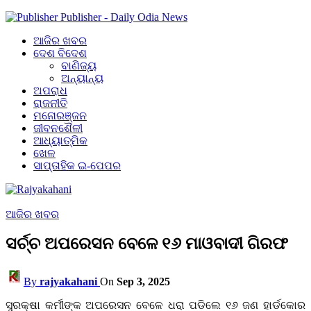
Publisher - Daily Odia News
ଆଜିର ଖବର
ଦେଶ ବିଦେଶ
ବାଣିଜ୍ୟ
ଅନ୍ୟାନ୍ୟ
ଅପରାଧ
ରାଜନୀତି
ମନୋରଞ୍ଜନ
ଜୀବନଶୈଳୀ
ଆଧ୍ୟାତ୍ମିକ
ଖେଳ
ସାପ୍ତାହିକ ଇ-ପେପର
ଆଜିର ଖବର
ସର୍ଚ୍ଚ ଅପରେସନ ବେଳେ ୧୬ ମାଓବାଦୀ ଗିରଫ
By
rajyakahani
On
Sep 3, 2025
ସୁରକ୍ଷା କର୍ମୀଙ୍କ ଅପରେସନ ବେଳେ ଧରା ପଡିଲେ ୧୬ ଜଣ ହାର୍ଡକୋର