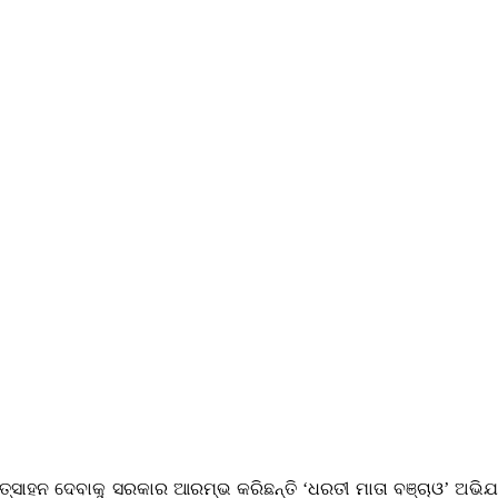
୍ରୋତ୍ସାହନ ଦେବାକୁ ସରକାର ଆରମ୍ଭ କରିଛନ୍ତି ‘ଧରତୀ ମାତା ବଞ୍ଚାଓ’ ଅ