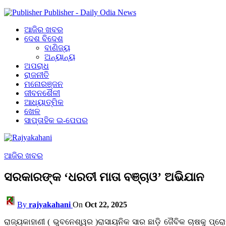
Publisher - Daily Odia News
ଆଜିର ଖବର
ଦେଶ ବିଦେଶ
ବାଣିଜ୍ୟ
ଅନ୍ୟାନ୍ୟ
ଅପରାଧ
ରାଜନୀତି
ମନୋରଞ୍ଜନ
ଜୀବନଶୈଳୀ
ଆଧ୍ୟାତ୍ମିକ
ଖେଳ
ସାପ୍ତାହିକ ଇ-ପେପର
ଆଜିର ଖବର
ସରକାରଙ୍କ ‘ଧରତୀ ମାତା ବଞ୍ଚାଓ’ ଅଭିଯାନ
By
rajyakahani
On
Oct 22, 2025
ରାଜ୍ୟକାହାଣୀ ( ଭୁବନେଶ୍ୱର )ରାସାୟନିକ ସାର ଛାଡ଼ି ଜୈବିକ ଚାଷକୁ ପ