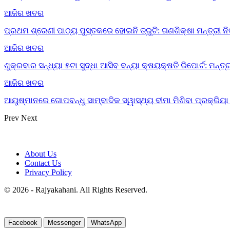
ଆଜିର ଖବର
ପ୍ରଥମ ଶ୍ରେଣୀ ପାଠ୍ୟ ପୁସ୍ତକରେ ହୋଇନି ତ୍ରୁଟି: ଗଣଶିକ୍ଷା ମନ୍ତ୍ରୀ ନ
ଆଜିର ଖବର
ଶୁକ୍ରବାର ସନ୍ଧ୍ୟା ୫ଟା ସୁଦ୍ଧା ଆସିବ ବନ୍ୟା କ୍ଷୟକ୍ଷତି ରିପୋର୍ଟ: ମନ୍ତ୍
ଆଜିର ଖବର
ଆୟୁଷ୍ମାନରେ ଗୋପବନ୍ଧୁ ସାମ୍ବାଦିକ ସ୍ୱାସ୍ଥ୍ୟ ବୀମା ମିଶିବା ପ୍ରକ୍ରି
Prev
Next
About Us
Contact Us
Privacy Policy
© 2026 - Rajyakahani. All Rights Reserved.
Facebook
Messenger
WhatsApp