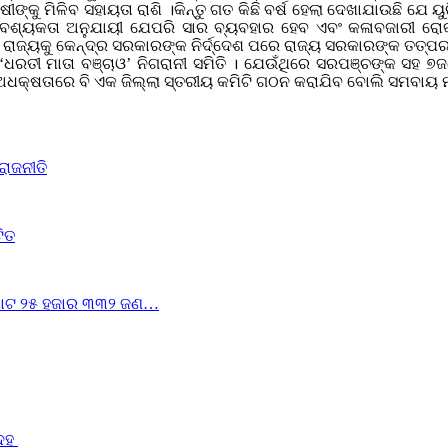
କୁ ମିଳିବ ସହାୟତା ରାଶି ।କିନ୍ତୁ ଗତ କିଛି ବର୍ଷ ହେଲା ଦେଖାଯାଉଛି ଯେ ୟ
ଶ୍ୟକତା ଅନୁଯାୟୀ ଯେପରି ସାର ବ୍ୟବହାର ହେବ ଏବଂ କଳାବଜାରୀ ରୋକାଯ
କୁ ରାଜ୍ୟକୁ କେନ୍ଦ୍ର ସରକାରଙ୍କ ନିର୍ଦ୍ଦେଶ ପରେ ରାଜ୍ୟ ସରକାରଙ୍କ ତତ୍ପର
‘ଧରତୀ ମାତା ବଞ୍ଚାଓ’ ନିଗରାନୀ ସମିତି । ଯେଉଁଥିରେ ସରପଞ୍ଚଙ୍କ ସହ ୭ଜ
ଧକ୍ଷତାରେ ବି ଏକ ଜିଲ୍ଲା ସ୍ତରୀୟ କମିଟି ଗଠନ କରାଯିବ ବୋଲି ସମବାୟ ମନ୍
ରାଜନୀତି
ଟିତ
ୁ ମୋଟ ୨୫ ହଜାର ୩୩୨ ଜଣ…
ଦେହ