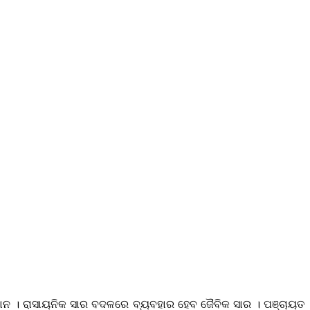
ଭିଯାନ । ରାସାୟନିକ ସାର ବଦଳରେ ବ୍ୟବହାର ହେବ ଜୈବିକ ସାର । ପଞ୍ଚାୟତ