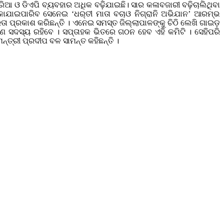
ୁରିଆ ଓ ଡିଏପି ବ୍ୟବହାର ଅଧିକ ବଢ଼ିଯାଇଛି। ସାର କଳାବଜାରୀ ବଢ଼ିଚାଲିଥିବା
ାଇପାରିବ ସେନେଇ ‘ଧର୍‌ତୀ ମାତା ବଚାଓ ନିଗ୍‌ରାନି ଅଭିଯାନ’ ଆରମ୍ଭ
ତା ପ୍ରକାଶ କରିଛନ୍ତି । ଏନେଇ ସମସ୍ତ ଜିଲ୍ଲାପାଳଙ୍କୁ ଚିଠି ଲେଖି ଗାଇଡ଼
ଣ ସଦସ୍ୟ ରହିବେ । ସପ୍ତାହକ ଭିତରେ ଗଠନ ହେବ ଏହି କମିଟି । ସେହିପରି
ତ୍ରୀ ପ୍ରଦୀପ ବଳ ସାମନ୍ତ କହିଛନ୍ତି ।