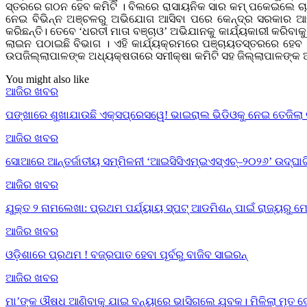
ସ୍ତରରେ ଗଠନ ହେବ କମିଟି । ବିଲରେ ରାସାୟନିକ ସାର କମ୍ ପକେଇଲେ ଚାଷୀଙ୍
ନେଇ ବିଭିନ୍ନ ଅଞ୍ଚଳରୁ ଅଭିଯୋଗ ଆସିବା ପରେ କେନ୍ଦ୍ର ସରକାର ଆବ
କରିଛନ୍ତି। ତେବେ ‘ଧରତୀ ମାତା ବଞ୍ଚାଓ’ ଅଭିଯାନକୁ କାର୍ଯ୍ୟକାରୀ କରିବା
ଲାଇନ ପଠାଇଛି ବିଭାଗ । ଏହି କାର୍ଯ୍ୟକ୍ରମରେ ପଞ୍ଚାୟତସ୍ତରରେ ହେବ 
ଉପଜିଲ୍ଲାପାଳଙ୍କ ଅଧ୍ୟକ୍ଷତାରେ ସମୀକ୍ଷା କମିଟି ସହ ଜିଲ୍ଲାପାଳଙ୍କ ଅ
You might also like
ଆଜିର ଖବର
ପଙ୍ଖାରେ ଶୁଖାଯାଉଛି ଏକ୍ସପ୍ରେସୱେ! ଭାଇରାଲ ଭିଡିଓକୁ ନେଇ ତେଜିଲା 
ଆଜିର ଖବର
ସୋଆରେ ଆନ୍ତର୍ଜାତୀୟ ସମ୍ମିଳନୀ ‘ଆଇସିସିଏମ୍‌ଇଏସ୍‌ଏଚ୍‌–୨୦୨୬’ ଉଦ୍‌ଘା
ଆଜିର ଖବର
ଯୁକ୍ତ ୨ ନାମଲେଖା: ପ୍ରଥମ ପର୍ଯ୍ୟାୟ ସ୍ପଟ୍ ଆଡମିଶନ୍ ପାଇଁ ରାଜ୍ୟର
ଆଜିର ଖବର
ଓଡ଼ିଶାରେ ପ୍ରଥମ ! ବଜ୍ରପାତ ହେବା ପୂର୍ବରୁ ବାଜିବ ସାଇରନ୍
ଆଜିର ଖବର
ମା’ଙ୍କ ଔଷଧ ଆଣିବାକୁ ଯାଇ ବନ୍ୟାରେ ଭାସିଗଲେ ଯୁବକ। ମିଳିଲା ମୃତ 