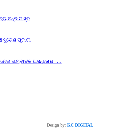
ିତ୍ୟାନନ୍ଦ ଗଣ୍ଡ
ରୀ ସୁରେଶ ପୂଜାରୀ
ୟା ନେଇ ସାମ୍ବାଦିକ ଅସନ୍ତୋଷ ।…
Design by:
KC DIGITAL