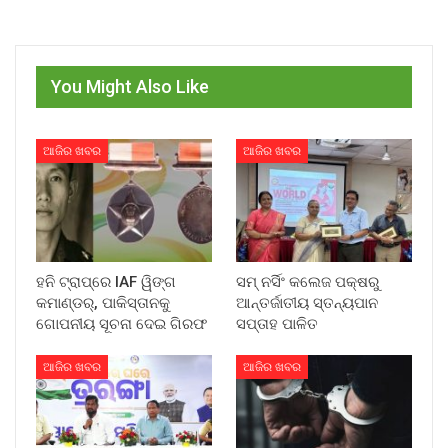
You Might Also Like
ଆଜିର ଖବର
ଆଜିର ଖବର
ହନି ଟ୍ରାପ୍‌ରେ IAF ୱିଙ୍ଗ
ସମ୍ ନର୍ସିଂ କଲେଜ ପକ୍ଷରୁ
କମାଣ୍ଡର୍, ପାକିସ୍ତାନକୁ
ଆନ୍ତର୍ଜାତୀୟ ସ୍ତନ୍ୟପାନ
ଗୋପନୀୟ ସୂଚନା ଦେଇ ଗିରଫ
ସପ୍ତାହ ପାଳିତ
ଆଜିର ଖବର
ଆଜିର ଖବର