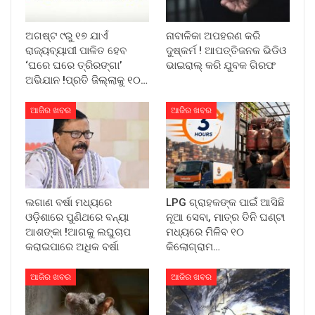
ଅଗଷ୍ଟ ୯ରୁ ୧୭ ଯାଏଁ
ନାବାଳିକା ଅପହରଣ କରି
ରାଜ୍ୟବ୍ୟାପୀ ପାଳିତ ହେବ
ଦୁଷ୍କର୍ମ ! ଆପତ୍ତିଜନକ ଭିଡିଓ
‘ଘରେ ଘରେ ତ୍ରିରଙ୍ଗା’
ଭାଇରାଲ୍ କରି ଯୁବକ ଗିରଫ
ଅଭିଯାନ !ପ୍ରତି ଜିଲ୍ଲାକୁ ୧୦…
ଆଜିର ଖବର
ଆଜିର ଖବର
ଲଗାଣ ବର୍ଷା ମଧ୍ୟରେ
LPG ଗ୍ରାହକଙ୍କ ପାଇଁ ଆସିଛି
ଓଡ଼ିଶାରେ ପୁଣିଥରେ ବନ୍ୟା
ନୂଆ ସେବା, ମାତ୍ର ତିନି ଘଣ୍ଟା
ଆଶଙ୍କା !ଆଗକୁ ଲଘୁଚାପ
ମଧ୍ୟରେ ମିଳିବ ୧୦
କରାଇପାରେ ଅଧିକ ବର୍ଷା
କିଲୋଗ୍ରାମ…
ଆଜିର ଖବର
ଆଜିର ଖବର