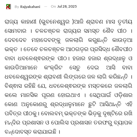
On
Jul 28, 2025
By
Rajyakahani
ରାଜ୍ୟ କାହାଣୀ (ଭୁବନେଶ୍ୱର )ଆଜି ଶ୍ରାବଣ ମାସ ତୃତୀୟ
ସୋମବାର । ଚଳଚଞ୍ଚଳ ରାଜ୍ୟର ସମସ୍ତ ଶୈବ ପୀଠ ।
ଦେବଦେବ ମହାଦେବଙ୍କୁ ଜଳଲାଗି କରୁଛନ୍ତି କାଉଡ଼ଆ
ଭକ୍ତ । ତେବେ ଚଳଚଞ୍ଚଳ ଆଠଗଡ଼ର ପ୍ରସିଦ୍ଧ ଶୈବପୀଠ
ବାବା ଧବଳେଶ୍ଵରଙ୍କ ପୀଠ। ହଜାର ହଜାର ଶ୍ରଦ୍ଧାଳୁ ଓ
କାଉଡିଆମାନେ କଂକ୍ରିଟ ସେତୁ ଦେଇ ଆସି ବାବା
ଧବଳେଶ୍ୱରଙ୍କ ଶ୍ରାବଣୀ ଲିଙ୍ଗରେ ଜଳ ଲାଗି କରିଛନ୍ତି ।
ବିଶ୍ଵାସ ରହିଛି ଯେ, ଧବଳେଶ୍ଵରଙ୍କ ମସ୍ତକରେ ଜଳଲାଗି
କଲେ ମାନସିକ ପୂରଣ ହୋଇଥାଏ । ସେଥିପାଇଁ ଓଡ଼ିଶାର
କୋଣ ଅନୁକୋଣରୁ ଶ୍ରଦ୍ଧାଳୁମାନେ ଛୁଟି ଆସିଥାନ୍ତି ଏହି
ପବିତ୍ର ପୀଠକୁ। ବୋଲବମ୍ ଭକ୍ତଙ୍କ ଭିଡ଼କୁ ଦୃଷ୍ଟିରେ ରଖି
ମନ୍ଦିର ପ୍ରଶାସନ ଓ ପୋଲିସ ପ୍ରଶାସନ ତରଫରୁ ବ୍ୟାପକ
ବନ୍ଦୋବସ୍ତ କରାଯାଇଛି ।