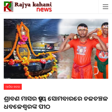
ଆଜିର ଖବର
ଶ୍ରାବଣ ମାସର ତୃତୀୟ ସୋମବାରରେ ଚଳଚଞ୍ଚଳ
ଧବଳେଶ୍ଵରଙ୍କ ପୀଠ