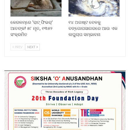
କେରଳମ୍‌ରେ ‘ରାଟ୍ ଫିଭର୍’
୧୪ ଅଗଷ୍ଟ ବେଳକୁ
ଆତଙ୍କ! ୫୮ ମୃତ, ୧୩୫୨
ବଙ୍ଗୋପସାଗରରେ ଆଉ ଏକ
ସଂକ୍ରମିତ
ଲଘୁଚାପ ସମ୍ଭାବନା
PREV
NEXT