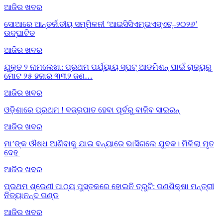
ଆଜିର ଖବର
ସୋଆରେ ଆନ୍ତର୍ଜାତୀୟ ସମ୍ମିଳନୀ ‘ଆଇସିସିଏମ୍‌ଇଏସ୍‌ଏଚ୍‌–୨୦୨୬’
ଉଦ୍‌ଘାଟିତ
ଆଜିର ଖବର
ଯୁକ୍ତ ୨ ନାମଲେଖା: ପ୍ରଥମ ପର୍ଯ୍ୟାୟ ସ୍ପଟ୍ ଆଡମିଶନ୍ ପାଇଁ ରାଜ୍ୟରୁ
ମୋଟ ୨୫ ହଜାର ୩୩୨ ଜଣ…
ଆଜିର ଖବର
ଓଡ଼ିଶାରେ ପ୍ରଥମ ! ବଜ୍ରପାତ ହେବା ପୂର୍ବରୁ ବାଜିବ ସାଇରନ୍
ଆଜିର ଖବର
ମା’ଙ୍କ ଔଷଧ ଆଣିବାକୁ ଯାଇ ବନ୍ୟାରେ ଭାସିଗଲେ ଯୁବକ। ମିଳିଲା ମୃତ
ଦେହ
ଆଜିର ଖବର
ପ୍ରଥମ ଶ୍ରେଣୀ ପାଠ୍ୟ ପୁସ୍ତକରେ ହୋଇନି ତ୍ରୁଟି: ଗଣଶିକ୍ଷା ମନ୍ତ୍ରୀ
ନିତ୍ୟାନନ୍ଦ ଗଣ୍ଡ
ଆଜିର ଖବର