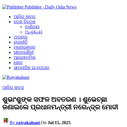
Publisher - Daily Odia News
ଆଜିର ଖବର
ଦେଶ ବିଦେଶ
ବାଣିଜ୍ୟ
ଅନ୍ୟାନ୍ୟ
ଅପରାଧ
ରାଜନୀତି
ମନୋରଞ୍ଜନ
ଜୀବନଶୈଳୀ
ଆଧ୍ୟାତ୍ମିକ
ଖେଳ
ସାପ୍ତାହିକ ଇ-ପେପର
ଆଜିର ଖବର
ଶୁଭାଂଶୁଙ୍କ ସଫଳ ଅବତରଣ । ଶୁଭେଚ୍ଛା
ଜଣାଇଲେ ପ୍ରଧାନମନ୍ତ୍ରୀ ନରେନ୍ଦ୍ର ମୋଦୀ
By
rajyakahani
On
Jul 15, 2025