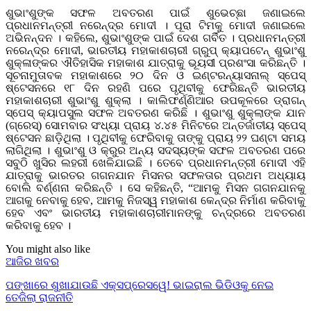
ଶୁଭାଂଶୁଙ୍କ ସଫଳ ଅବତରଣ ପାଇଁ ଶୁଭେଚ୍ଛା ଜଣାଇଲେ
ପ୍ରଧାନମନ୍ତ୍ରୀ ନରେନ୍ଦ୍ର ମୋଦୀ । ପୂରା ଟିମକୁ ମୋଦୀ ଜଣାଇଲେ
ଅଭିନନ୍ଦନ । କହିଲେ, ଶୁଭାଂଶୁଙ୍କ ପାଇଁ ଦେଶ ଗର୍ବିତ । ପ୍ରଧାନମନ୍ତ୍ରୀ
ନରେନ୍ଦ୍ର ମୋଦୀ, ଭାରତୀୟ ମହାକାଶଚାରୀ ଗ୍ରୁପ୍ କ୍ୟାପଟେନ୍ ଶୁଭାଂଶୁ
ଶୁକ୍ଳାଙ୍କର ଐତିହାସିକ ମହାକାଶ ଯାତ୍ରାକୁ ଭୂୟସୀ ପ୍ରଶଂସା କରିଛନ୍ତି ।
ସୂଚନାମୁତାବକ ମହାକାଶରେ ୨୦ ଦିନ ଓ ଇଣ୍ଟରନ୍ୟାସନାଲ୍ ସ୍ପେସ୍
ଷ୍ଟେସନରେ ୧୮ ଦିନ ରହଣି ପରେ ପୃଥିବୀକୁ ଫେରିଛନ୍ତି ଭାରତୀୟ
ମହାକାଶଚାରୀ ଶୁଭାଂଶୁ ଶୁକ୍ଲା । କାଲିଫର୍ଣ୍ଣିଆର ଉପକୂଳରେ ଡ୍ରାଗନ୍
ସ୍ପେସ୍ କ୍ୟାପସୁଲ ସଫଳ ଅବତରଣ କରିଛି । ଶୁଭାଂଶୁ ଶୁକ୍ଲାଙ୍କ ଯାନ
(ଗ୍ରେସ୍) ସୋମବାର ସଂଧ୍ୟା ପ୍ରାୟ ୪.୪୫ ମିନିଟରେ ଅନ୍ତର୍ଜାତୀୟ ସ୍ପେସ୍
ଷ୍ଟେସନ ଛାଡ଼ିଥିଲା । ପୃଥିବୀକୁ ଫେରିବାକୁ ତାଙ୍କୁ ପ୍ରାୟ ୨୨ ଘଣ୍ଟା ସମୟ
ଲାଗିଥିଲା । ଶୁଭାଂଶୁ ଓ କ୍ରୁର ଅନ୍ୟ ସଦସ୍ୟଙ୍କ ସଫଳ ଅବତରଣ ପରେ
ସବୁଠି ଖୁସିର ଲହରୀ ଖେଳିଯାଇଛି । ତେବେ ପ୍ରଧାନମନ୍ତ୍ରୀ ମୋଦୀ ଏହି
ଯାତ୍ରାକୁ ଭାରତର ଗଗନଯାନ ମିସନର ସଫଳତାର ପ୍ରଥମ ଅଧ୍ୟାୟ
ବୋଲି ବର୍ଣ୍ଣନା କରିଛନ୍ତି । ସେ କହିଛନ୍ତି, “ଆମକୁ ମିସନ ଗଗନଯାନକୁ
ଆଗକୁ ନେବାକୁ ହେବ, ଆମକୁ ନିଜସ୍ୱ ମହାକାଶ କେନ୍ଦ୍ର ନିର୍ମାଣ କରିବାକୁ
ହେବ ଏବଂ ଭାରତୀୟ ମହାକାଶଚାରୀମାନଙ୍କୁ ଚନ୍ଦ୍ରରେ ଅବତରଣ
କରିବାକୁ ହେବ ।
You might also like
ଆଜିର ଖବର
ପଙ୍ଖାରେ ଶୁଖାଯାଉଛି ଏକ୍ସପ୍ରେସୱେ! ଭାଇରାଲ ଭିଡିଓକୁ ନେଇ
ତେଜିଲା ରାଜନୀତି