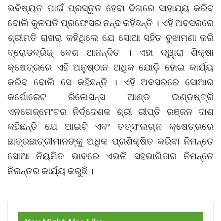
ଭବିଷ୍ୟତ ପାଇଁ ପ୍ରସ୍ତୁତ ହେବା ଦିଗରେ ସାହାଯ୍ୟ କରିବ
ବୋଲି କୁଳପତି ପ୍ରଫେସର ନନ୍ଦ କହିଛନ୍ତି । ଏହି ଅବସରରେ
ଶ୍ରୀମତି ରାଖରା କହିଥିଲେ ଯେ ସୋଆ ସହିତ ବୁଝାମଣା କରି
ବ୍ରୋଡବ୍ରିଜ୍ ବେଶ ଆନନ୍ଦିତ । ଏହା ଦ୍ୱାରା ଶିକ୍ଷା
କ୍ଷେତ୍ରରେ ଏହି ଅନୁଷ୍ଠାନ ଅଧିକ ଯୋଡ଼ି ହୋଇ କାର୍ଯ୍ୟ
କରିବ ବୋଲି ସେ କହିଛନ୍ତି । ଏହି ଅବସରରେ ସୋଆର
କର୍ପୋରେଟ ରିଲେସନ୍ସ ଆଣ୍ଡ ଇଣ୍ଡଷ୍ଟ୍ରି
ଏନଗେଜ୍‌ମେଂଟର ନିର୍ଦ୍ଦେଶକ ଶ୍ରୀ ରୀପ୍ତି ରଞ୍ଜନ ଦାଶ
କହିଛନ୍ତି ଯେ ଆଇଟି ଏବଂ ତତ୍‌ସଂଲଗ୍ନ କ୍ଷେତ୍ରରେ
ଛାତ୍ରଛାତ୍ରୀମାନଙ୍କୁ ଅଧିକ ପ୍ରଶିକ୍ଷିତ କରିବା ନିମନ୍ତେ
ସୋଆ ନିୟମିତ ଭାବରେ ଏଭଳି ସହଭାଗିତାର ନିମନ୍ତେ
ନିରନ୍ତର କାର୍ଯ୍ୟ କରୁଛି ।