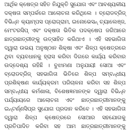
ଆର୍ଥିକ କ୍ଷେତ୍ର ସହିତ ନିଯୁକ୍ତି ସୁଯୋଗ ଏବଂ ଆବଶ୍ୟକୀୟ
ଦକ୍ଷତା ସମ୍ପର୍କରେ ଆଲୋଚନା କରିଥିଲେ । ବ୍ରୋଡବ୍ରିଜ୍
ବିଭିନ୍ନ କ୍ୟାମ୍ପସ ପ୍ରୋଗ୍ରାମ, ଇନୋଭେସନ୍ ଚ୍ୟାଲେଞ୍ଜ,
ମେଂଟରସିପ୍ ଏବଂ ଦକ୍ଷତା ଭିତିକ ପଦକ୍ଷେପ ଜରିଆରେ
ଛାତ୍ରଛାତ୍ରୀଙ୍କୁ ଉତ୍ସାହିତ କରିଥାଏ । ଏହି ସହଭାଗିତା
ଦ୍ୱାରା ଉଭୟ ଅନୁଷ୍ଠାନ ଶିକ୍ଷା ଏବଂ ଶିଳ୍ପ କ୍ଷେତ୍ରରେ
ଥିବା ବ୍ୟବଧାନକୁ ହ୍ରାସ କରିବା ଦିଗରେ କାର୍ଯ୍ୟ କରିବାର
ଉଦ୍ଦେଶ୍ୟ ରହିଛି । ବୁଝାମଣା ଅନୁଯାୟୀ ସୋଆ ଏବଂ
ବ୍ରୋଡବ୍ରିଜ୍ ସହଭାଗିତା ଭିତିରେ ଶିଳ୍ପ ସମ୍ବନ୍ଧୀୟ
ପ୍ରଶିକ୍ଷଣ କାର୍ଯ୍ୟକ୍ରମ ପରିଚାଳନା କରିବା ସହ ଶିଳ୍ପ
ସମ୍ବନ୍ଧୀୟ କର୍ମଶାଳା, ବିଶେଷଜ୍ଞମାନଙ୍କ ଦ୍ୱାରା ବିଭିନ୍ନ
ପର୍ଯ୍ୟାୟରେ ଆଲୋଚନା ଏବଂ ଛାତ୍ରଛାତ୍ରୀମାନଙ୍କୁ
ଇନ୍‌ଟର୍ଣ୍ଣସିପ୍‌ର ସୁଯୋଗ ପ୍ରଦାନ କରିବେ । ଏହି ସହଭାଗିତା
ଦ୍ୱାରା ଶିଳ୍ପ କ୍ଷେତ୍ରରେ ସୋଆର ସହଯୋଗକୁ
ପ୍ରତିପାଦିତ କରିବା ସହ ଆମ ଛାତ୍ରଛାତ୍ରୀମାନଙ୍କୁ