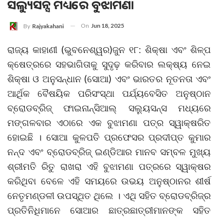
ସଲ୍ୟୁସନ୍ସ ମଧ୍ୟରେ ବୁଝାମଣା
On
Jun 18, 2025
By
Rajyakahani
ରାଜ୍ୟ କାହାଣୀ (ଭୁବନେଶ୍ୱର)ଜୁନ ୧୮: ଶିକ୍ଷା ଏବଂ ଶିଳ୍ପ
କ୍ଷେତ୍ରରେ ସହଭାଗିତାକୁ ସୁଦୃଢ଼ କରିବାର ଲକ୍ଷ୍ୟ ନେଇ
ଶିକ୍ଷା ଓ ଅନୁସନ୍ଧାନ (ସୋଆ) ଏବଂ ଭାରତର ନୂତନତା ଏବଂ
ଆର୍ଥିକ ବୈଷୟିକ ପରିସଂସ୍ଥା ପର୍ଯ୍ୟବେସିତ ଅନୁଷ୍ଠାନ
ବ୍ରୋଡବ୍ରିଜ୍ ଫାଇନାନ୍ସିଆଲ୍ ସଲ୍ୟୁସନ୍ସ ମଧ୍ୟରେ
ମଙ୍ଗଳବାର ଏଠାରେ ଏକ ବୁଝାମଣା ପତ୍ର ସ୍ୱାକ୍ଷରିତ
ହୋଇଛି । ସୋଆ କୁଳପତି ପ୍ରଫେସର ପ୍ରଦୀପ୍ତ କୁମାର
ନନ୍ଦ ଏବଂ ବ୍ରୋଡବ୍ରିଜ୍ ଇଣ୍ଡିଆର ମାନବ ସମ୍ବଳ ମୁଖ୍ୟ
ଶ୍ରୀମତି ରିତୁ ରାଖରା ଏହି ବୁଝାମଣା ପତ୍ରରେ ସ୍ୱାକ୍ଷର
କରିଥିବା ବେଳେ ଏହି ସମୟରେ ଉଭୟ ଅନୁଷ୍ଠାନର ଶୀର୍ଷ
ନେତୃମଣ୍ଡଳୀ ଉପସ୍ଥିତ ଥିଲେ । ଏଥି ସହିତ ବ୍ରୋଡବ୍ରିଜ୍‌ର
ପ୍ରତିନିଧିମାନେ ସୋଆର ଛାତ୍ରଛାତ୍ରୀମାନଙ୍କ ସହିତ