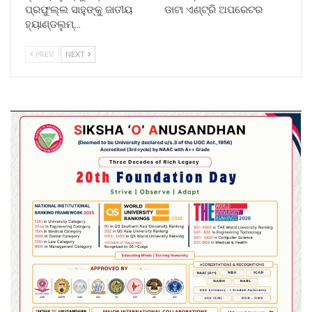
ପ୍ରଫୁଲ୍ଲ ସାହୁଙ୍କୁ ଜାତୀୟ
ଡାଟା ଏଣ୍ଟ୍ରି ଅପରେଟର
ହ୍ୟାଣ୍ଡଲୁମ୍…
PREV
NEXT