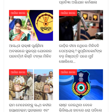
ପ୍ରତିଜ୍ଞା ଅଭିଯାନ କର୍ମଶାଳା
ଆଜିର ଖବର
ଆଜିର ଖବର
ଆସନ୍ତା ରାକ୍ଷୀ ପୂର୍ଣ୍ଣିମା
ଗାଡ଼ିର ବୀମା ନଥିଲେ ମିଳିବନି
ଅବସରରେ ସୁଭଦ୍ରା ଯୋଜନାର
ପେଟ୍ରୋଲ୍ ! ସୁପ୍ରିମକୋର୍ଟଙ୍କ
ପରବର୍ତ୍ତୀ କିସ୍ତି ଟଙ୍କା ମିଳିବ
ବଡ଼ ନିଷ୍ପତ୍ତି ପରେ ମୁହଁ
ଖୋଲିଲେ…
ଆଜିର ଖବର
ଆଜିର ଖବର
ରାମ ମେହେରଙ୍କୁ ସନ୍ଥ କବୀର
ଲାଞ୍ଚ ନେଉଥିବା ବେଳେ
ହ୍ୟାଣ୍ଡଲୁମ୍ ପୁରସ୍କାର ଏବଂ
ଭିଜିଲାନ୍ସ ହାତରେ ଧରା ପଡିଲେ