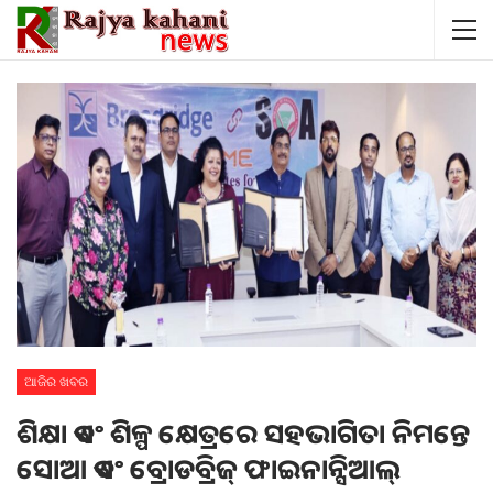
ଆଜିର ଖବର
ଶିକ୍ଷା ଏବଂ ଶିଳ୍ପ କ୍ଷେତ୍ରରେ ସହଭାଗିତା ନିମନ୍ତେ
ସୋଆ ଏବଂ ବ୍ରୋଡବ୍ରିଜ୍ ଫାଇନାନ୍ସିଆଲ୍