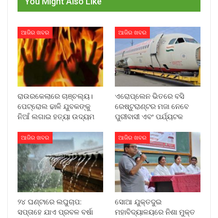
You Might Also Like
ଆଜିର ଖବର
ଆଜିର ଖବର
ରାଉରକେଲାରେ ଚାଞ୍ଚଲ୍ୟ।
ଏରୋପ୍ଲେନ ଭିତରେ ବସି
ପେଟ୍ରୋଲ ଢାଳି ଯୁବକଙ୍କୁ
ରେଷ୍ଟୁରାଣ୍ଟର ମଜା ନେବେ
ନିଆଁ ଲଗାଇ ହତ୍ୟା ଉଦ୍ୟମ
ପୁରୀବାସୀ ଏବଂ ପର୍ଯ୍ୟଟକ
ଆଜିର ଖବର
ଆଜିର ଖବର
୨୪ ଘଣ୍ଟାରେ ଲଘୁଚାପ:
ସୋଆ ଯୁକ୍ତଦୁଇ
ସପ୍ତାହେ ଯାଏ ପ୍ରବଳ ବର୍ଷା
ମହାବିଦ୍ୟାଳୟରେ ନିଶା ମୁକ୍ତ