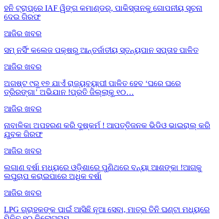
ହନି ଟ୍ରାପ୍‌ରେ IAF ୱିଙ୍ଗ କମାଣ୍ଡର୍, ପାକିସ୍ତାନକୁ ଗୋପନୀୟ ସୂଚନା
ଦେଇ ଗିରଫ
ଆଜିର ଖବର
ସମ୍ ନର୍ସିଂ କଲେଜ ପକ୍ଷରୁ ଆନ୍ତର୍ଜାତୀୟ ସ୍ତନ୍ୟପାନ ସପ୍ତାହ ପାଳିତ
ଆଜିର ଖବର
ଅଗଷ୍ଟ ୯ରୁ ୧୭ ଯାଏଁ ରାଜ୍ୟବ୍ୟାପୀ ପାଳିତ ହେବ ‘ଘରେ ଘରେ
ତ୍ରିରଙ୍ଗା’ ଅଭିଯାନ !ପ୍ରତି ଜିଲ୍ଲାକୁ ୧୦…
ଆଜିର ଖବର
ନାବାଳିକା ଅପହରଣ କରି ଦୁଷ୍କର୍ମ ! ଆପତ୍ତିଜନକ ଭିଡିଓ ଭାଇରାଲ୍ କରି
ଯୁବକ ଗିରଫ
ଆଜିର ଖବର
ଲଗାଣ ବର୍ଷା ମଧ୍ୟରେ ଓଡ଼ିଶାରେ ପୁଣିଥରେ ବନ୍ୟା ଆଶଙ୍କା !ଆଗକୁ
ଲଘୁଚାପ କରାଇପାରେ ଅଧିକ ବର୍ଷା
ଆଜିର ଖବର
LPG ଗ୍ରାହକଙ୍କ ପାଇଁ ଆସିଛି ନୂଆ ସେବା, ମାତ୍ର ତିନି ଘଣ୍ଟା ମଧ୍ୟରେ
ମିଳିବ ୧୦ କିଲୋଗ୍ରାମ…