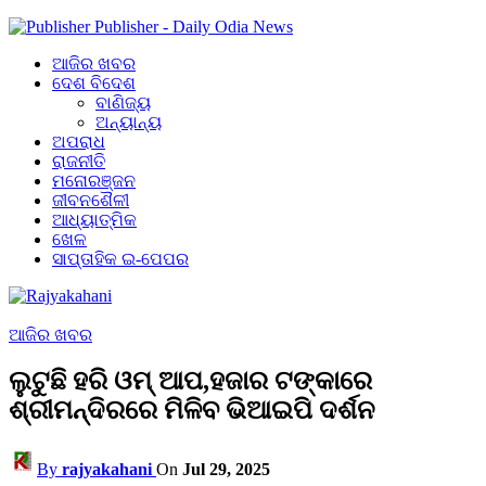
Publisher - Daily Odia News
ଆଜିର ଖବର
ଦେଶ ବିଦେଶ
ବାଣିଜ୍ୟ
ଅନ୍ୟାନ୍ୟ
ଅପରାଧ
ରାଜନୀତି
ମନୋରଞ୍ଜନ
ଜୀବନଶୈଳୀ
ଆଧ୍ୟାତ୍ମିକ
ଖେଳ
ସାପ୍ତାହିକ ଇ-ପେପର
ଆଜିର ଖବର
ଲୁଟୁଛି ହରି ଓମ୍ ଆପ,ହଜାର ଟଙ୍କାରେ
ଶ୍ରୀମନ୍ଦିରରେ ମିଳିବ ଭିଆଇପି ଦର୍ଶନ
By
rajyakahani
On
Jul 29, 2025