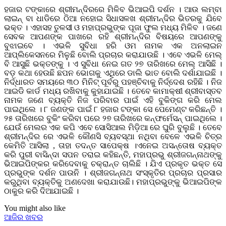
ହଜାର ଟଙ୍କାରେ ଶ୍ରୀମନ୍ଦିରରେ ମିଳିବ ଭିଆଇପି ଦର୍ଶନ । ଆଉ ଲମ୍ବା
ଲାଇନ୍ ବା ଧାଡିରେ ଠିଆ ନହୋଇ ସିଧାସଳଖ ଶ୍ରୀମନ୍ଦିର ଭିତରକୁ ଯିବେ
ଭକ୍ତ । ଏହାସହ ତୁଳସୀ ଓ ମହାପ୍ରଭୁଙ୍କ ପୂଜା ଫୁଲ ମଧ୍ୟ ମିଳିବ । ଜଣେ
ସେବକ ଆପଣଙ୍କ ପାଖରେ ରହି ଶ୍ରୀମନ୍ଦିର ବିଷୟରେ ଆପଣଙ୍କୁ
ବୁଝାଇବେ । ଏଭଳି ସୁବିଧା ହରି ଓମ ନାମକ ଏକ ଅନଲାଇନ
ଆପ୍ଲିକେସନରେ ମିଳୁଛି ବୋଲି ପ୍ରଚାର କରାଯାଉଛି । ଏବେ ଏଭଳି ମେଲ୍
ବି ଆସୁଛି ଭକ୍ତଙ୍କୁ । ଏ ସୁବିଧା ନେଇ ଗତ ୨୭ ତାରିଖରେ ମେଲ୍ ଆସିଛି ।
ବଡ଼ କଥା ହେଉଛି ଛପନ ଭୋଗକୁ ଏଥିରେ ଡାଲି ଭାତ ବୋଲି ଦର୍ଶାଯାଇଛି ।
ନିର୍ଦ୍ଧାରତ ସମୟରେ ୩୦ ମିନିଟ୍ ପୂର୍ବରୁ ପହଞ୍ଚିବାକୁ ନିର୍ଦ୍ଦେଶ ରହିଛି । ନିଜ
ଆଇଡି କାର୍ଡ ମଧ୍ୟ ରଖିବାକୁ କୁହାଯାଇଛି । ତେବେ କାମାକ୍ଷୀ ଶ୍ରୀବାସ୍ତବ
ନାମକ ଜଣେ ବ୍ୟକ୍ତି ନିଜ ପରିବାର ପାଇଁ ଏହି ବୁକିଙ୍ଗ କରି ମେଲ
ପାଇଥିଲେ । ୮ ଜଣଙ୍କ ପାଇଁ ୮ ହଜାର ଟଙ୍କା ସେ ପେମେଣ୍ଟ କରିଛନ୍ତି ।
୨୫ ତାରିଖରେ ବୁକିଂ କରିବା ପରେ ୨୭ ତାରିଖରେ କନ୍‌ଫର୍ମେସନ୍ ପାଇଥିଲେ ।
ଯେଉଁ ମେଲର ଏକ କପି ଏବେ ସୋସିଆଲ ମିଡ଼ିଆ ରେ ଘୁରି ବୁଲୁଛି । ତେବେ
ଶ୍ରୀମନ୍ଦିର ରେ ଏଭଳି କୌଣସି ବ୍ୟବସ୍ଥା ନଥିବା ବେଳେ ଏଭଳି ଚିତ୍ର
କେମିତି ଆସିଲା , ତାହା ତଦନ୍ତ ସାପେକ୍ଷ ।ଏନେଇ ଅସନ୍ତୋଷ ବ୍ୟକ୍ତ
କରି ପୁରୀ ବାସିନ୍ଦା ସପନ ତରାଇ କହିଛନ୍ତି, ମହାପ୍ରଭୁ ଶ୍ରୀଜଗନ୍ନାଥଙ୍କୁ
ଭିଆଇପିଙ୍କର କରିଦେବାକୁ ଚକ୍ରାନ୍ତ ଚାଲିଛି । ଯିଏ ପ୍ରକୃତ ଭକ୍ତ ସେ
ପ୍ରଭୁଙ୍କ ଦର୍ଶନ ପାଉନି । ଶ୍ରୀଜଗନ୍ନାଥ ସଂସ୍କୃତିର ପ୍ରଚାର ପ୍ରସାର
କରୁଥିବା ବ୍ୟକ୍ତିକୁ ଅଣଦେଖା କରାଯାଉଛି। ମହାପ୍ରଭୁଙ୍କୁ ଭିଆଇପିଙ୍କ
ଠାକୁର କରି ଦିଆଯାଇଛି ।
You might also like
ଆଜିର ଖବର