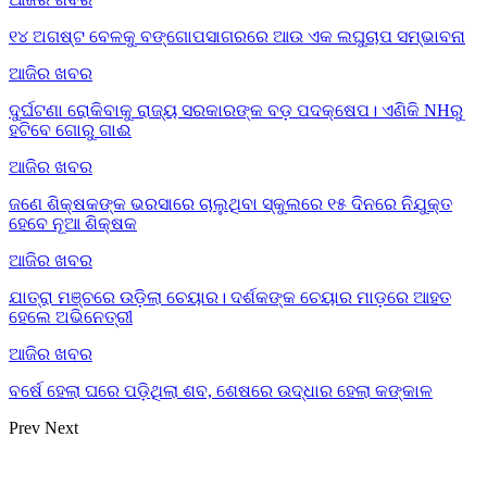
୧୪ ଅଗଷ୍ଟ ବେଳକୁ ବଙ୍ଗୋପସାଗରରେ ଆଉ ଏକ ଲଘୁଚାପ ସମ୍ଭାବନା
ଆଜିର ଖବର
ଦୁର୍ଘଟଣା ରୋକିବାକୁ ରାଜ୍ୟ ସରକାରଙ୍କ ବଡ଼ ପଦକ୍ଷେପ। ଏଣିକି NHରୁ
ହଟିବେ ଗୋରୁ ଗାଈ
ଆଜିର ଖବର
ଜଣେ ଶିକ୍ଷକଙ୍କ ଭରସାରେ ଚାଲୁଥିବା ସ୍କୁଲରେ ୧୫ ଦିନରେ ନିଯୁକ୍ତ
ହେବେ ନୂଆ ଶିକ୍ଷକ
ଆଜିର ଖବର
ଯାତ୍ରା ମଞ୍ଚରେ ଉଡ଼ିଲା ଚେୟାର। ଦର୍ଶକଙ୍କ ଚେୟାର ମାଡ଼ରେ ଆହତ
ହେଲେ ଅଭିନେତ୍ରୀ
ଆଜିର ଖବର
ବର୍ଷେ ହେଲା ଘରେ ପଡ଼ିଥିଲା ଶବ, ଶେଷରେ ଉଦ୍ଧାର ହେଲା କଙ୍କାଳ
Prev
Next