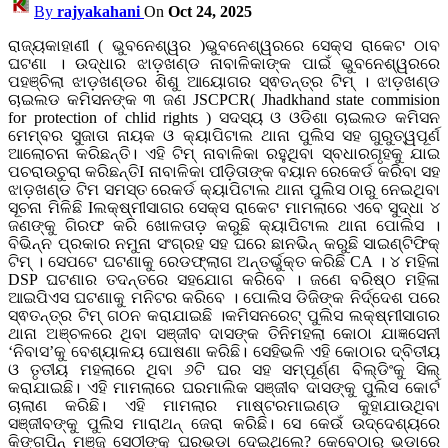
By
rajyakahani
On
Oct 24, 2025
ରାଜ୍ୟକାହାଣୀ ( ଭୁବନେଶ୍ୱର )ଭୁବନେଶ୍ୱରରେ ସେକ୍ସ ରାକେଟ ଠାବ
ଘଟଣା । ଉଦ୍ଧାର ଝାଡ଼ଖଣ୍ଡ ନାବାଳିକାଙ୍କ ପାଇଁ ଭୁବନେଶ୍ୱରରେ
ପହଞ୍ଚିଲା ଝାଡ଼ଖଣ୍ଡର ଶିଶୁ ଆୟୋଗର ସ୍ଵତନ୍ତ୍ର ଟିମ୍ । ଝାଡ଼ଖଣ୍ଡ
ଚାଇଲଡ କମିସନଙ୍କ ୩ ଜଣ JSCPCR( Jhadkhand state commision
for protection of chlid rights ) ସଦସ୍ୟ ଓ ଓଡିଶା ଚାଇଲଡ କମିସନ
ମେମ୍ବର ସୁଜାତା ନାୟକ ଓ କ୍ୟାପିଟାଲ ଥାନା ପୁଲିସ ସହ ଗୁରୁତ୍ୱପୂର୍ଣ
ଆଲୋଚନା କରିଛନ୍ତି। ଏହି ଟିମ୍‌ ନାବାଳିକା ରହୁଥିବା ସ୍ବଧାରଗୃହକୁ ଯାଇ
ପଚରାଉଚୁରା କରିଛନ୍ତିI ନାବାଳିକା ପୀଡ଼ିତାଙ୍କ ବୟାନ ରେକେର୍ଡ କରିବା ସହ
ଝାଡ଼ଖଣ୍ଡ ଟିମ ସମସ୍ତ ରେକର୍ଡ କ୍ୟାପିଟାଲ ଥାନା ପୁଲିସ ଠାରୁ ନେଇଥିବା
ସୂଚନା ମିଳିଛି Iଲକ୍ଷ୍ମୀସାଗର ସେକ୍ସ ରାକେଟ ମାମଲାରେ ଏବେ ସୁଦ୍ଧା ୪
ଜଣଙ୍କୁ ଗିରଫ କରି ଖୋଳତାଡ଼ କରୁଛି କ୍ୟାପିଟାଲ ଥାନା ପୋଲିସ ।
ବିଭିନ୍ନ ପ୍ରକାର ନମୁନା ସଂଗ୍ରହ ସହ ଘରେ ଛାନଭିନ୍ କରୁଛି ସାଇଣ୍ଟିଫିକ୍
ଟିମ୍ । ସେପଟେ ଘଟଣାକୁ ରେଡଫ୍ଲାଗ ଅନ୍ତର୍ଭୁକ୍ତ କରିଛି CA । ୪ ମହିଳା
DSP ଘଟଣାର ତଦନ୍ତରେ ସହଯୋଗ କରିବେ । ଜଣେ ବରିଷ୍ଠ ମହିଳା
ଆଇପିଏସ ଘଟଣାକୁ ମନିଟର କରିବେ । ପୋଲିସ ଡିଜିଙ୍କ ନିର୍ଦ୍ଦେଶ ପରେ
ସ୍ଵତନ୍ତ୍ର ଟିମ୍ ଗଠନ କରାଯାଇଛି ।କମିସନରେଟ୍‌ ପୁଲିସ ଲକ୍ଷ୍ମୀସାଗର
ଥାନା ଅଞ୍ଚଳରେ ଥିବା ସଞ୍ଜୀବ ଦାସଙ୍କ ତିନିମହଲା କୋଠା ଯାଜ୍ଞସେନୀ
‘ନିବାସ’କୁ ବେଶ୍ୟାଳୟ ଘୋଷଣା କରିଛି। ସେହିଭଳି ଏହି କୋଠାର ଦ୍ବିତୀୟ
ଓ ତୃତୀୟ ମହଲାରେ ଥିବା ୬ଟି ଘର ସହ ସମ୍ପୂର୍ଣ୍ଣ ବିଲ୍ଡିଂକୁ ସିଲ୍‌
କରାଯାଇଛି। ଏହି ମାମଲାରେ ଘରମାଲିକ ସଞ୍ଜୀବ ଦାସଙ୍କୁ ପୁଲିସ କୋର୍ଟ
ଚାଲାଣ କରିଛି। ଏହି ମାମଲାର ମାଷ୍ଟରମାଇଣ୍ଡ କୁହାଯାଉଥିବା
ସଞ୍ଜୀବଙ୍କୁ ପୁଲିସ ମାରାଥନ୍‌ ଜେରା କରିଛି। ସେ କେଉଁ ଉଦ୍ଦେଶ୍ୟରେ
କିଙ୍ଗପିନ୍‌ ମଞ୍ଜୁ ସେଠୀଙ୍କୁ ଘରଭଡ଼ା ଦେଇଥିଲେ? କେବେଠାରୁ ଭଡ଼ାରେ