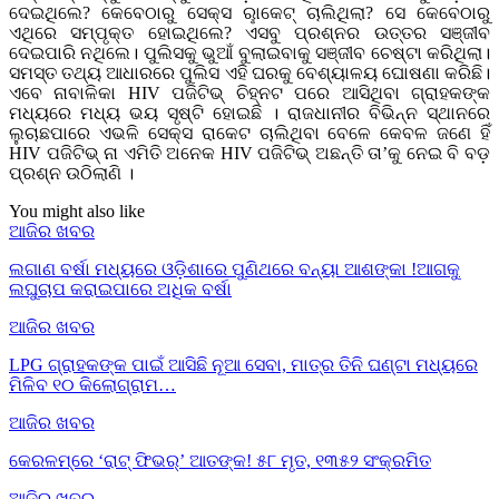
ଦେଇଥିଲେ? କେବେଠାରୁ ସେକ୍ସ ରୢାକେଟ୍‌ ଚାଲିଥିଲା? ସେ କେବେଠାରୁ
ଏଥିରେ ସମ୍ପୃକ୍ତ ହୋଇଥିଲେ? ଏସବୁ ପ୍ରଶ୍ନର ଉତ୍ତର ସଞ୍ଜୀବ
ଦେଇପାରି ନଥିଲେ। ପୁଲିସକୁ ଭୁଆଁ ବୁଲାଇବାକୁ ସଞ୍ଜୀବ ଚେଷ୍ଟା କରିଥିଲା।
ସମସ୍ତ ତଥ୍ୟ ଆଧାରରେ ପୁଲିସ ଏହି ଘରକୁ ବେଶ୍ୟାଳୟ ଘୋଷଣା କରିଛି।
ଏବେ ନାବାଳିକା HIV ପଜିଟିଭ୍ ଚିହ୍ନଟ ପରେ ଆସିଥିବା ଗ୍ରାହକଙ୍କ
ମଧ୍ୟରେ ମଧ୍ୟ ଭୟ ସୃଷ୍ଟି ହୋଇଛି । ରାଜଧାନୀର ବିଭିନ୍ନ ସ୍ଥାନରେ
ଲୁଚାଛପାରେ ଏଭଳି ସେକ୍ସ ରାକେଟ ଚାଲିଥିବା ବେଳେ କେବଳ ଜଣେ ହିଁ
HIV ପଜିଟିଭ୍ ନା ଏମିତି ଅନେକ HIV ପଜିଟିଭ୍ ଅଛନ୍ତି ତା’କୁ ନେଇ ବି ବଡ଼
ପ୍ରଶ୍ନ ଉଠିଲାଣି ।
You might also like
ଆଜିର ଖବର
ଲଗାଣ ବର୍ଷା ମଧ୍ୟରେ ଓଡ଼ିଶାରେ ପୁଣିଥରେ ବନ୍ୟା ଆଶଙ୍କା !ଆଗକୁ
ଲଘୁଚାପ କରାଇପାରେ ଅଧିକ ବର୍ଷା
ଆଜିର ଖବର
LPG ଗ୍ରାହକଙ୍କ ପାଇଁ ଆସିଛି ନୂଆ ସେବା, ମାତ୍ର ତିନି ଘଣ୍ଟା ମଧ୍ୟରେ
ମିଳିବ ୧୦ କିଲୋଗ୍ରାମ…
ଆଜିର ଖବର
କେରଳମ୍‌ରେ ‘ରାଟ୍ ଫିଭର୍’ ଆତଙ୍କ! ୫୮ ମୃତ, ୧୩୫୨ ସଂକ୍ରମିତ
ଆଜିର ଖବର