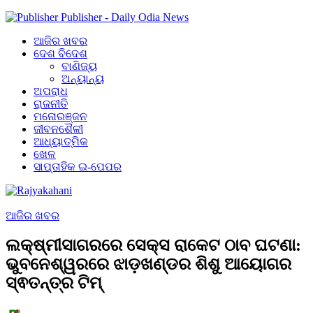
Publisher - Daily Odia News
ଆଜିର ଖବର
ଦେଶ ବିଦେଶ
ବାଣିଜ୍ୟ
ଅନ୍ୟାନ୍ୟ
ଅପରାଧ
ରାଜନୀତି
ମନୋରଞ୍ଜନ
ଜୀବନଶୈଳୀ
ଆଧ୍ୟାତ୍ମିକ
ଖେଳ
ସାପ୍ତାହିକ ଇ-ପେପର
ଆଜିର ଖବର
ଲକ୍ଷ୍ମୀସାଗରରେ ସେକ୍ସ ରାକେଟ ଠାବ ଘଟଣା:
ଭୁବନେଶ୍ୱରରେ ଝାଡ଼ଖଣ୍ଡର ଶିଶୁ ଆୟୋଗର
ସ୍ଵତନ୍ତ୍ର ଟିମ୍