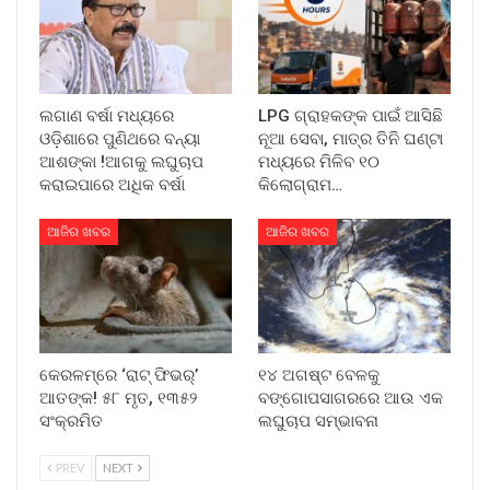
ଲଗାଣ ବର୍ଷା ମଧ୍ୟରେ
LPG ଗ୍ରାହକଙ୍କ ପାଇଁ ଆସିଛି
ଓଡ଼ିଶାରେ ପୁଣିଥରେ ବନ୍ୟା
ନୂଆ ସେବା, ମାତ୍ର ତିନି ଘଣ୍ଟା
ଆଶଙ୍କା !ଆଗକୁ ଲଘୁଚାପ
ମଧ୍ୟରେ ମିଳିବ ୧୦
କରାଇପାରେ ଅଧିକ ବର୍ଷା
କିଲୋଗ୍ରାମ…
ଆଜିର ଖବର
ଆଜିର ଖବର
କେରଳମ୍‌ରେ ‘ରାଟ୍ ଫିଭର୍’
୧୪ ଅଗଷ୍ଟ ବେଳକୁ
ଆତଙ୍କ! ୫୮ ମୃତ, ୧୩୫୨
ବଙ୍ଗୋପସାଗରରେ ଆଉ ଏକ
ସଂକ୍ରମିତ
ଲଘୁଚାପ ସମ୍ଭାବନା
PREV
NEXT