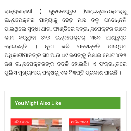
ରାଜ୍ୟକାହାଣୀ ( ଭୁବନେଶ୍ୱର )ସବ୍ଇନ୍ସପେକ୍ଟର୍‌ରୁ
ଇନ୍ସପେକ୍ଟର ପାହ୍ୟାକୁ ଦେଢ଼ ମାସ ତଳୁ ପଦୋନ୍ନତି
ପାଇଥିଲେ ସୁଦ୍ଧା ଥାନା, ଫାଣ୍ଡିରେ ସବ୍ଇନ୍ସପେକ୍ଟର ଭାବେ
କାମ କରୁଥିବା ୪୨୬ ଇନ୍ସପେକ୍ଟର୍ ଏବେ ଆଶ୍ୱସ୍ତ
ହୋଇଛନ୍ତି । ନୂଆ କରି ପଦୋନ୍ନତି ପାଇଥିବା
ଅଧିକାରୀମାନଙ୍କ ସହ ଆଉ ୪୯ ଜଣଙ୍କୁ ମିଶାଇ ମୋଟ ୪୭୫
ଜଣ ଇନ୍ସପେକ୍ଟରଙ୍କ ବଦଳି ହୋଇଛି। ଏ ସଂକ୍ରାନ୍ତରେ
ପୁଲିସ ମୁଖ୍ୟାଳୟ ପକ୍ଷରୁ ଏକ ବିଜ୍ଞପ୍ତି ପ୍ରକାଶ ପାଇଛି ।
You Might Also Like
ଆଜିର ଖବର
ଆଜିର ଖବର