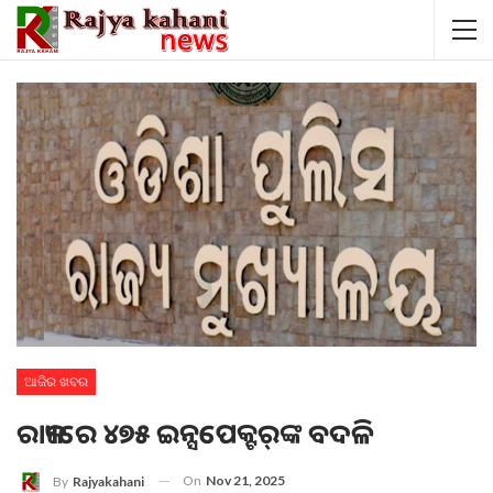
ଆଜିର ଖବର
ରାଜ୍ୟରେ ୪୭୫ ଇନ୍ସପେକ୍ଟର୍‌ଙ୍କ ବଦଳି
On
Nov 21, 2025
By
Rajyakahani