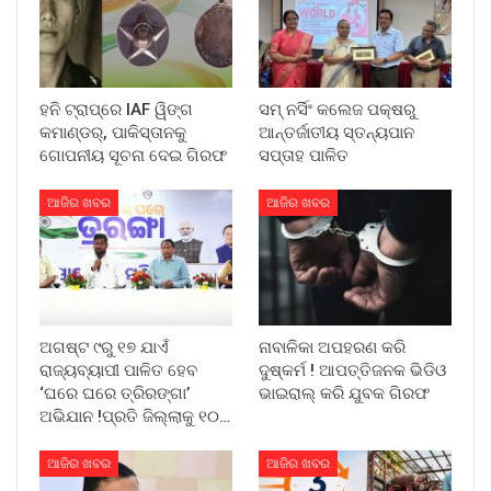
ହନି ଟ୍ରାପ୍‌ରେ IAF ୱିଙ୍ଗ
ସମ୍ ନର୍ସିଂ କଲେଜ ପକ୍ଷରୁ
କମାଣ୍ଡର୍, ପାକିସ୍ତାନକୁ
ଆନ୍ତର୍ଜାତୀୟ ସ୍ତନ୍ୟପାନ
ଗୋପନୀୟ ସୂଚନା ଦେଇ ଗିରଫ
ସପ୍ତାହ ପାଳିତ
ଆଜିର ଖବର
ଆଜିର ଖବର
ଅଗଷ୍ଟ ୯ରୁ ୧୭ ଯାଏଁ
ନାବାଳିକା ଅପହରଣ କରି
ରାଜ୍ୟବ୍ୟାପୀ ପାଳିତ ହେବ
ଦୁଷ୍କର୍ମ ! ଆପତ୍ତିଜନକ ଭିଡିଓ
‘ଘରେ ଘରେ ତ୍ରିରଙ୍ଗା’
ଭାଇରାଲ୍ କରି ଯୁବକ ଗିରଫ
ଅଭିଯାନ !ପ୍ରତି ଜିଲ୍ଲାକୁ ୧୦…
ଆଜିର ଖବର
ଆଜିର ଖବର