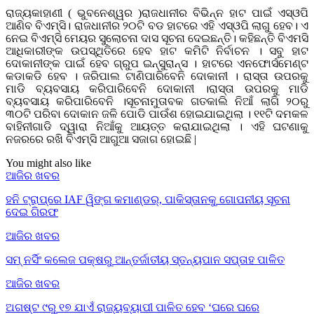
ରାଜ୍ୟକାହାଣୀ ( ଭୁବନେଶ୍ୱର )ରାଜଧାନୀର ବିଭିନ୍ନ ହାଟ ପାଇଁ ଏସ୍‌ଓପି
ଆଣିବ ବିଏମ୍‌ସି। ରାଜଧାନୀର ୨୦ଟି ବଡ ହାଟରେ ଏହି ଏସ୍‌ଓପି ଲାଗୁ ହେବ। ଏ
ନେଇ ବିଏମ୍‌ସି ମେୟର ସୁଲୋଚନା ଦାସ ସୂଚନା ଦେଇଛନ୍ତି। କହିଛନ୍ତି ବିଏମସି
ଆଧିକାରୀଙ୍କ ଉପସ୍ଥିତିରେ ହେବ ହାଟ କମିଟି ନିର୍ବାଚନ । ସବୁ ହାଟ
ଦୋକାନୀଙ୍କ ପାଇଁ ହେବ ଗ୍ରୁପ ଇନ୍ସୁରାନ୍ସ । ହାଟରେ ଏନଫୋର୍ସମେଣ୍ଟ
କଡାକଡି ହେବ । ଜରିପାଲ ଟାଣିପାରିବେନି ଦୋକାନୀ । ରାସ୍ତା ଉପରକୁ
ମାଡି ବ୍ୟବସାୟ କରିପାରିବେନି ଦୋକାନୀ ।ରାସ୍ତା ଉପରକୁ ମାଡି
ବ୍ୟବସାୟ କରିପାରିବେନି ।ସୂଚନାମୁତାବକ ଗତକାଲି ନିଆଁ ଲାଗି ୨୦ରୁ
୩୦ଟି ପରିବା ଦୋକାନ ଜଳି ପୋଡି ପାଉଁଶ ହୋଇଯାଇଥିଲା । ୧୧ଟି ଦମକଳ
ବାହିନୀଗାଡି ଦ୍ୱାରା ନିଆଁକୁ ଆୟତ୍ତ କରାଯାଇଥିଲା । ଏହି ଘଟଣାକୁ
ନଜରରେ ରଖି ବିଏମ୍‌ସି ଆଗୁଆ ସଜାଗ ହୋଇଛି |
You might also like
ଆଜିର ଖବର
ହନି ଟ୍ରାପ୍‌ରେ IAF ୱିଙ୍ଗ କମାଣ୍ଡର୍, ପାକିସ୍ତାନକୁ ଗୋପନୀୟ ସୂଚନା
ଦେଇ ଗିରଫ
ଆଜିର ଖବର
ସମ୍ ନର୍ସିଂ କଲେଜ ପକ୍ଷରୁ ଆନ୍ତର୍ଜାତୀୟ ସ୍ତନ୍ୟପାନ ସପ୍ତାହ ପାଳିତ
ଆଜିର ଖବର
ଅଗଷ୍ଟ ୯ରୁ ୧୭ ଯାଏଁ ରାଜ୍ୟବ୍ୟାପୀ ପାଳିତ ହେବ ‘ଘରେ ଘରେ