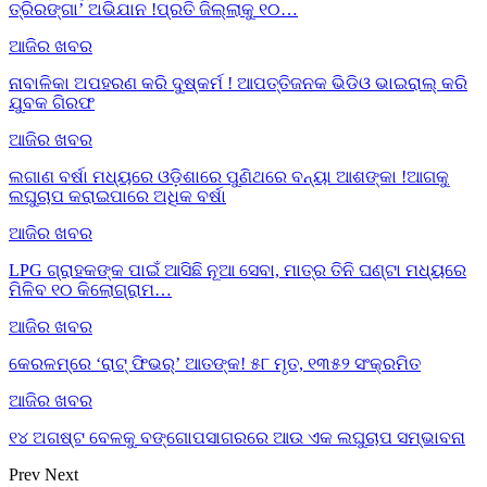
ତ୍ରିରଙ୍ଗା’ ଅଭିଯାନ !ପ୍ରତି ଜିଲ୍ଲାକୁ ୧୦…
ଆଜିର ଖବର
ନାବାଳିକା ଅପହରଣ କରି ଦୁଷ୍କର୍ମ ! ଆପତ୍ତିଜନକ ଭିଡିଓ ଭାଇରାଲ୍ କରି
ଯୁବକ ଗିରଫ
ଆଜିର ଖବର
ଲଗାଣ ବର୍ଷା ମଧ୍ୟରେ ଓଡ଼ିଶାରେ ପୁଣିଥରେ ବନ୍ୟା ଆଶଙ୍କା !ଆଗକୁ
ଲଘୁଚାପ କରାଇପାରେ ଅଧିକ ବର୍ଷା
ଆଜିର ଖବର
LPG ଗ୍ରାହକଙ୍କ ପାଇଁ ଆସିଛି ନୂଆ ସେବା, ମାତ୍ର ତିନି ଘଣ୍ଟା ମଧ୍ୟରେ
ମିଳିବ ୧୦ କିଲୋଗ୍ରାମ…
ଆଜିର ଖବର
କେରଳମ୍‌ରେ ‘ରାଟ୍ ଫିଭର୍’ ଆତଙ୍କ! ୫୮ ମୃତ, ୧୩୫୨ ସଂକ୍ରମିତ
ଆଜିର ଖବର
୧୪ ଅଗଷ୍ଟ ବେଳକୁ ବଙ୍ଗୋପସାଗରରେ ଆଉ ଏକ ଲଘୁଚାପ ସମ୍ଭାବନା
Prev
Next