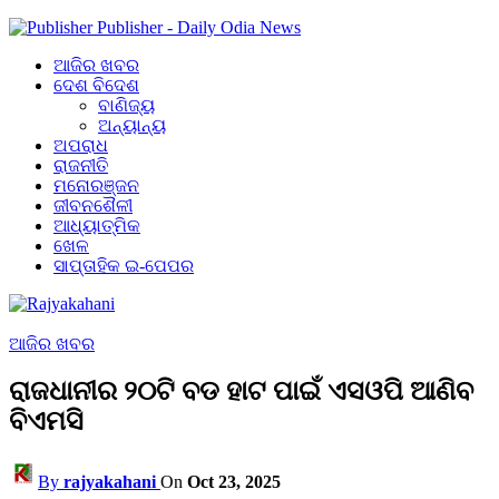
Publisher - Daily Odia News
ଆଜିର ଖବର
ଦେଶ ବିଦେଶ
ବାଣିଜ୍ୟ
ଅନ୍ୟାନ୍ୟ
ଅପରାଧ
ରାଜନୀତି
ମନୋରଞ୍ଜନ
ଜୀବନଶୈଳୀ
ଆଧ୍ୟାତ୍ମିକ
ଖେଳ
ସାପ୍ତାହିକ ଇ-ପେପର
ଆଜିର ଖବର
ରାଜଧାନୀର ୨୦ଟି ବଡ ହାଟ ପାଇଁ ଏସଓପି ଆଣିବ
ବିଏମସି
By
rajyakahani
On
Oct 23, 2025