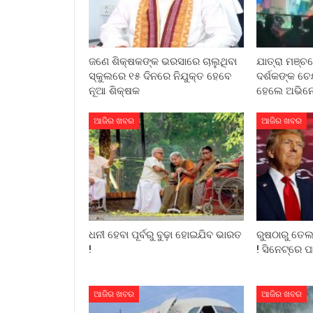
ଜଣେ ଶିକ୍ଷକଙ୍କ ଭରସାରେ ଚାଲୁଥିବା
ଯାତ୍ରା ମଞ୍ଚ
ସ୍କୁଲରେ ୧୫ ଦିନରେ ନିଯୁକ୍ତ ହେବେ
ଦର୍ଶକଙ୍କ ଚ
ନୂଆ ଶିକ୍ଷକ
ହେଲେ ଅଭିନେ
ଆଜିର ଖବର
ଆଜିର ଖବର
ଧନୀ ହେବା ପୂର୍ବରୁ ବୁଢ଼ା ହୋଇଯିବ ଭାରତ
ରୁଷଠାରୁ ତେଲ 
!
! ସିନେଟ୍‌ରେ ପ
ଆଜିର ଖବର
ଆଜିର ଖବର