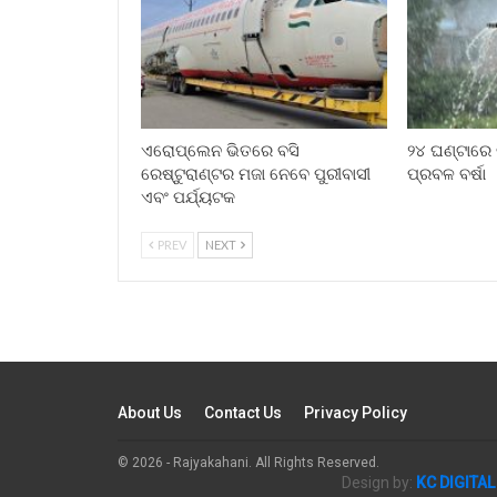
ଏରୋପ୍ଲେନ ଭିତରେ ବସି
୨୪ ଘଣ୍ଟାରେ 
ରେଷ୍ଟୁରାଣ୍ଟର ମଜା ନେବେ ପୁରୀବାସୀ
ପ୍ରବଳ ବର୍ଷା
ଏବଂ ପର୍ଯ୍ୟଟକ
PREV
NEXT
About Us
Contact Us
Privacy Policy
© 2026 - Rajyakahani. All Rights Reserved.
Design by:
KC DIGITAL