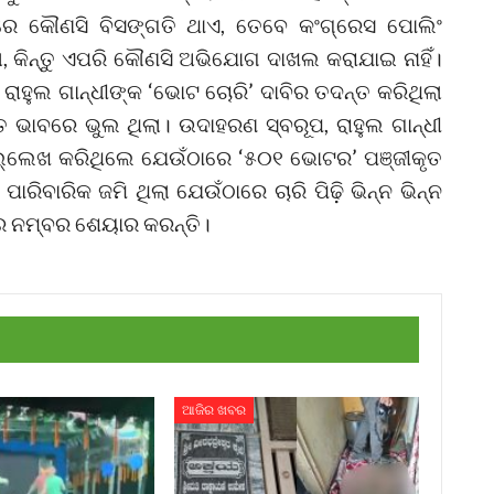
େ କୌଣସି ବିସଙ୍ଗତି ଥାଏ, ତେବେ କଂଗ୍ରେସ ପୋଲିଂ
, କିନ୍ତୁ ଏପରି କୌଣସି ଅଭିଯୋଗ ଦାଖଲ କରାଯାଇ ନାହିଁ।
ାହୁଲ ଗାନ୍ଧୀଙ୍କ ‘ଭୋଟ ଚୋରି’ ଦାବିର ତଦନ୍ତ କରିଥିଲା
ଭାବରେ ଭୁଲ ଥିଲା। ଉଦାହରଣ ସ୍ବରୂପ, ରାହୁଲ ଗାନ୍ଧୀ
ଲେଖ କରିଥିଲେ ଯେଉଁଠାରେ ‘୫୦୧ ଭୋଟର’ ପଞ୍ଜୀକୃତ
ିବାରିକ ଜମି ଥିଲା ଯେଉଁଠାରେ ଚାରି ପିଢ଼ି ଭିନ୍ନ ଭିନ୍ନ
ଘର ନମ୍ବର ଶେୟାର କରନ୍ତି।
ଆଜିର ଖବର