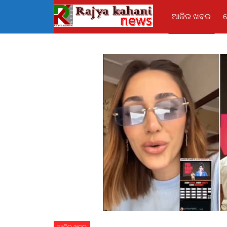
ଆଜିର ଖବର
ଆଜିର ଖବର