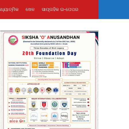
ଧ୍ୟାତ୍ମିକ
ଖେଳ
ସାପ୍ତାହିକ ଇ-ପେପର