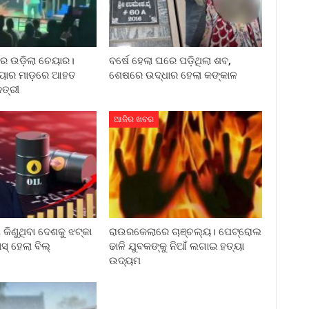
ରେ ଉଡ଼ିଲା ଚେୟାର।
ବର୍ଷେ ହେଲା ଘରେ ପଡ଼ିଥିଲା ଶବ,
େୟାର ମାଡ଼ରେ ଆହତ
ଶେଷରେ ଉଦ୍ଧାର ହେଲା କଙ୍କାଳ
ତ୍ରୀ
ଆଜିର ଖବର
କିଣୁଥିବା ଦେଶକୁ ଝଟ୍‌କା
ରାଉରକେଲାରେ ଚାଞ୍ଚଲ୍ୟ। ପେଟ୍ରୋଲ
ାସ୍ ହେଲା ବିଲ୍
ଢାଳି ଯୁବକଙ୍କୁ ନିଆଁ ଲଗାଇ ହତ୍ୟା
ଉଦ୍ୟମ