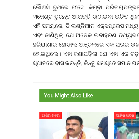
କୌଣସି ବୁଥରେ ଫଟୋ କିମ୍ବା ପରିଚୟପତ୍ରର
ଏଜେଣ୍ଟ ତୁରନ୍ତ ଆପତ୍ତି ଉଠାଇବା ଉଚିତ ଥିଲା
ଏହି ସମୟରେ, ଦି ଇଣ୍ଡିଆନ ଏକ୍ସପ୍ରେସ ମଧ୍ୟ ର
ଏବଂ ଜାଣିଥିଲା ଯେ ଅନେକ ଉଦାହରଣ ତଥ୍ୟଗତ 
ହରିୟାଣାର ହୋଡାଲ ଅଞ୍ଚଳରେ ଏକ ଘରର ଉଲ୍
ହୋଇଥିଲେ। ଏହା ଜଣାପଡ଼ିଲା ଯେ ଏହା ଏକ ବଡ଼ ପାର
ସ୍ଥାନରେ ବାସ କରନ୍ତି, କିନ୍ତୁ ସମସ୍ତେ ସମାନ 
You Might Also Like
ଆଜିର ଖବର
ଆଜିର ଖବର