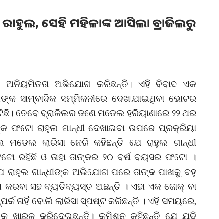
ାହୁଲ, ସେହି ମହିଳାଙ୍କ ଆସିଲା ବ୍ରାଜିଲରୁ
େ ଅନିୟମିତତା ଅଭିଯୋଗ କରିଛନ୍ତି। ଏହି ବିବାଦ ଏକ
ଧୀଙ୍କ ସାମ୍ବାଦିକ ସମ୍ମିଳନୀରେ ଦେଖାଯାଇଥିବା ଭୋଟର
ଛି। ତେବେ ବ୍ରାଜିଲର ଜଣେ ମଡେଲ ହରିୟାଣାରେ ୨୨ ଥର
 ଫଟୋ ରାହୁଲ ଗାନ୍ଧୀ ଦେଖାଇବା ଉପରେ ପ୍ରକ୍ରିୟା
ଲ ମଡେଲ ଲାରିସା ନେରି କହିଛନ୍ତି ଯେ ରାହୁଲ ଗାନ୍ଧୀ
ୋ ରହିଛି ଓ ତାହା ତାଙ୍କର ୨୦ ବର୍ଷ ବୟସର ଫଟୋ ।
ଯେ ରାହୁଲ ଗାନ୍ଧୀଙ୍କ ଅଭିଯୋଗ ପରେ ତାଙ୍କ ପାଖକୁ ବହୁ
 କରବା ସହ ବ୍ୟତିବ୍ୟସ୍ତ ଅଛନ୍ତି । ଏହା ଏକ ଜୋକ୍ ବା
୍କ ନାହିଁ ବୋଲି ଲାରିସା ସ୍ପଷ୍ଟ କରିଛନ୍ତି । ଏହି ସମୟରେ,
ଗକୁ ଖାରଜ କରିଦେଇଛନ୍ତି। କମିଶନ କହିଛନ୍ତି ଯେ ଯଦି