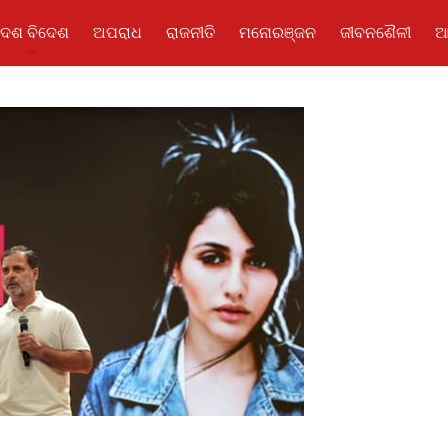
ଦେଶ ବିଦେଶ
ଅପରାଧ
ରାଜନୀତି
ମନୋରଞ୍ଜନ
ଜୀବନଶୈଳୀ
ଆ