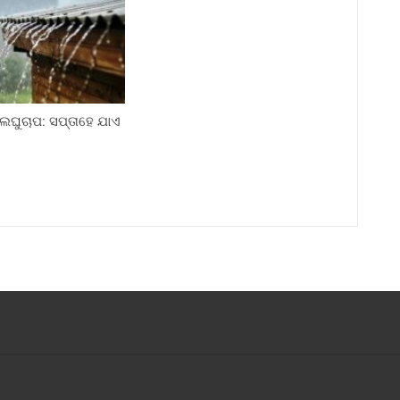
ଲଘୁଚାପ: ସପ୍ତାହେ ଯାଏ