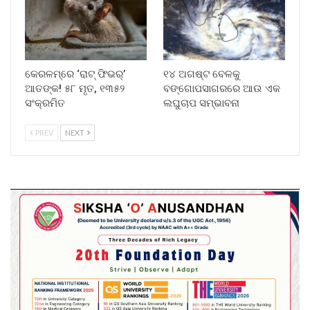
କେରଳମ୍‌ରେ ‘ରାଟ୍ ଫିଭର୍’
୧୪ ଅଗଷ୍ଟ ବେଳକୁ
ଆତଙ୍କ! ୫୮ ମୃତ, ୧୩୫୨
ବଙ୍ଗୋପସାଗରରେ ଆଉ ଏକ
ସଂକ୍ରମିତ
ଲଘୁଚାପ ସମ୍ଭାବନା
PREV
NEXT