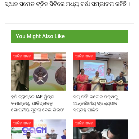
ସ୍ଥାନ ସମେତ ଟ୍ଵିନ ସିଟିରେ ମଧ୍ୟ ବର୍ଷା ସମ୍ଭାବନା ରହିଛି ।
You Might Also Like
ଆଜିର ଖବର
ଆଜିର ଖବର
ହନି ଟ୍ରାପ୍‌ରେ IAF ୱିଙ୍ଗ
ସମ୍ ନର୍ସିଂ କଲେଜ ପକ୍ଷରୁ
କମାଣ୍ଡର୍, ପାକିସ୍ତାନକୁ
ଆନ୍ତର୍ଜାତୀୟ ସ୍ତନ୍ୟପାନ
ଗୋପନୀୟ ସୂଚନା ଦେଇ ଗିରଫ
ସପ୍ତାହ ପାଳିତ
ଆଜିର ଖବର
ଆଜିର ଖବର