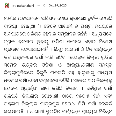
On
Oct 29, 2025
By
Rajyakahani
ଗଭୀର ଅବପାତରେ ପରିଣତ ହୋଇ କ୍ରମଶଃ ଦୁର୍ବଳ ହେଉଛି
ବାତ୍ୟା ‘ମୋନ୍ଥା ‘। ତେବେ ଆଗାମୀ ୬ ଘଣ୍ଟା ମଧ୍ୟରେ
ଅବପାତରେ ପରିଣତ ହେବାର ସମ୍ଭାବନା ରହିଛି । ଅନ୍ୟପଟେ
ଟ୍ରାକ ବଦଳାଇ ଥିବାରୁ ଓଡ଼ିଶା ଉପରେ ଏହାର ବିଶେଷ
ପ୍ରଭାବ ଦେଖାଯାଇନାହିଁ । କିନ୍ତୁ ଆଗାମୀ 3 ଦିନ ପର୍ଯ୍ୟନ୍ତ
କିଛି ଅଞ୍ଚଳରେ ବର୍ଷା ଲାଗି ରହିବ ।ଉପକୂଳ ଜିଲ୍ଲା ଗୁଡିକ
ସମେତ ଉତ୍ତର ଓଡିଶା ଓ ଆଭ୍ୟନ୍ତରୀଣ ସମସ୍ତ
ଜିଲ୍ଲାଗୁଡିକରେ ବିଜୁଳି ଘଡଘଡି ସହ ହାଲୁକାରୁ ମଧ୍ୟମ
ଧରଣର ବର୍ଷା ହେବା ସମ୍ଭାବନା ରହିଛି । ଏନେଇ ୩୦ ଜିଲ୍ଲାକୁ
ୟେଲୋ ଓ୍ୱାର୍ଣ୍ଣିଂ ଜାରିି କରିଛି ବିଭାଗ । ସର୍ବାଧିକ ବର୍ଷା
ଗଜପତି ଜିଲ୍ଲାର ଗୋଷାଣୀ ଠାରେ ୧୫୦.୫ ମିମି ଏବଂ
ଗଞ୍ଜାମ ଜିଲ୍ଲାର ପାତ୍ରପୁର ୧୭୦.୪ ମିମି ବର୍ଷା ରେକର୍ଡ
କରାଯାଇଛି । ଆଗାମୀ ଦୁଇଦିନ ପର୍ଯ୍ୟନ୍ତ ରାଜ୍ୟର ବିଭିନ୍ନ