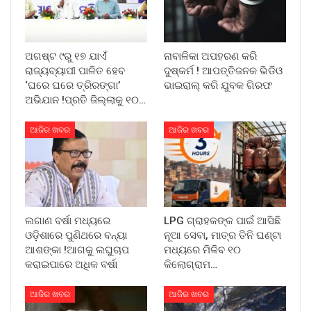
ଅଗଷ୍ଟ ୯ରୁ ୧୭ ଯାଏଁ
ନାବାଳିକା ଅପହରଣ କରି
ରାଜ୍ୟବ୍ୟାପୀ ପାଳିତ ହେବ
ଦୁଷ୍କର୍ମ ! ଆପତ୍ତିଜନକ ଭିଡିଓ
‘ଘରେ ଘରେ ତ୍ରିରଙ୍ଗା’
ଭାଇରାଲ୍ କରି ଯୁବକ ଗିରଫ
ଅଭିଯାନ !ପ୍ରତି ଜିଲ୍ଲାକୁ ୧୦…
ଆଜିର ଖବର
ଆଜିର ଖବର
ଲଗାଣ ବର୍ଷା ମଧ୍ୟରେ
LPG ଗ୍ରାହକଙ୍କ ପାଇଁ ଆସିଛି
ଓଡ଼ିଶାରେ ପୁଣିଥରେ ବନ୍ୟା
ନୂଆ ସେବା, ମାତ୍ର ତିନି ଘଣ୍ଟା
ଆଶଙ୍କା !ଆଗକୁ ଲଘୁଚାପ
ମଧ୍ୟରେ ମିଳିବ ୧୦
କରାଇପାରେ ଅଧିକ ବର୍ଷା
କିଲୋଗ୍ରାମ…
ଆଜିର ଖବର
ଆଜିର ଖବର