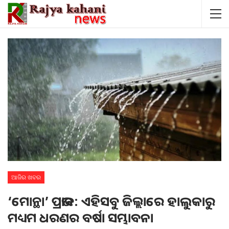
ଆଜିର ଖବର
‘ମୋନ୍ଥା’ ପ୍ରଭାବ: ଏହିସବୁ ଜିଲ୍ଲାରେ ହାଲୁକାରୁ
ମଧ୍ୟମ ଧରଣର ବର୍ଷା ସମ୍ଭାବନା