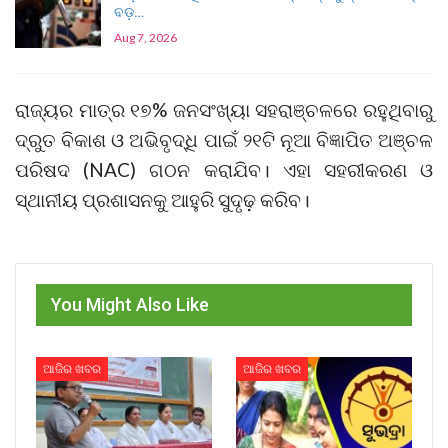
ବଡ଼…
Aug 7, 2026
ରାଜ୍ୟର ମାତ୍ର ୧୭% ଜନସଂଖ୍ୟା ସହରାଞ୍ଚଳରେ ରହୁଥିବାରୁ
ଦ୍ରୁତ ବିକାଶ ଓ ଅଭିବୃଦ୍ଧି ପାଇଁ ୨୧ଟି ନୂଆ ବିଜ୍ଞାପିତ ଅଞ୍ଚଳ
ପରିଷଦ (NAC) ଗଠନ କରାଯିବ। ଏହା ସହରୀକରଣ ଓ
ସ୍ଥାନୀୟ ପ୍ରଶାସନକୁ ଆହୁରି ସୁଦୃଢ଼ କରିବ।
You Might Also Like
ଆଜିର ଖବର
ଆଜିର ଖବର