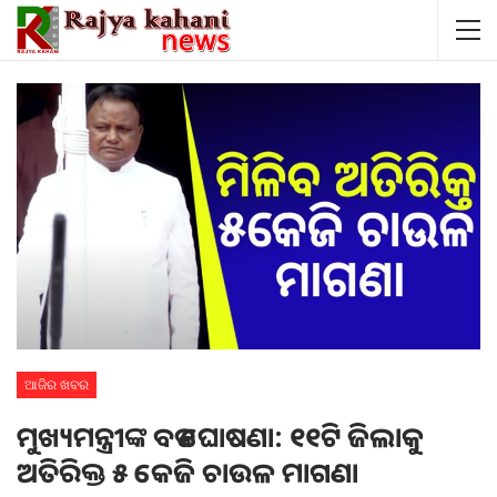
ଆଜିର ଖବର
ମୁଖ୍ୟମନ୍ତ୍ରୀଙ୍କ ବଡ ଘୋଷଣା: ୧୧ଟି ଜିଲାକୁ
ଅତିରିକ୍ତ ୫ କେଜି ଚାଉଳ ମାଗଣା