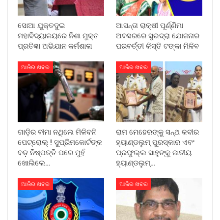
ସୋଆ ଯୁକ୍ତଦୁଇ
ଆସନ୍ତା ରାକ୍ଷୀ ପୂର୍ଣ୍ଣିମା
ମହାବିଦ୍ୟାଳୟରେ ନିଶା ମୁକ୍ତ
ଅବସରରେ ସୁଭଦ୍ରା ଯୋଜନାର
ପ୍ରତିଜ୍ଞା ଅଭିଯାନ କର୍ମଶାଳା
ପରବର୍ତ୍ତୀ କିସ୍ତି ଟଙ୍କା ମିଳିବ
ଆଜିର ଖବର
ଆଜିର ଖବର
ଗାଡ଼ିର ବୀମା ନଥିଲେ ମିଳିବନି
ରାମ ମେହେରଙ୍କୁ ସନ୍ଥ କବୀର
ପେଟ୍ରୋଲ୍ ! ସୁପ୍ରିମକୋର୍ଟଙ୍କ
ହ୍ୟାଣ୍ଡଲୁମ୍ ପୁରସ୍କାର ଏବଂ
ବଡ଼ ନିଷ୍ପତ୍ତି ପରେ ମୁହଁ
ପ୍ରଫୁଲ୍ଲ ସାହୁଙ୍କୁ ଜାତୀୟ
ଖୋଲିଲେ…
ହ୍ୟାଣ୍ଡଲୁମ୍…
ଆଜିର ଖବର
ଆଜିର ଖବର