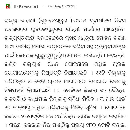
On
Aug 15, 2025
By
Rajyakahani
ରାଜ୍ୟ କାହାଣୀ (ଭୁବନେଶ୍ୱର )୭୯ତମ ସ୍ବାଧୀନତା ଦିବସ
ଅବସରରେ ଭୁବନେଶ୍ୱରର ଗାନ୍ଧୀ ମାର୍ଗରେ ଆୟୋଜିତ
ରାଜ୍ୟସ୍ତରୀୟ ସମାରୋହରେ ମୁଖ୍ୟମନ୍ତ୍ରୀ ମୋହନ ଚରଣ
ମାଝୀ ଜାତୀୟ ପତାକା ଉତ୍ତୋଳନ କରିବା ସହ ରାଜ୍ୟବାସୀଙ୍କ
ପାଇଁ କେତେକ ଗୁରୁତ୍ୱପୂର୍ଣ୍ଣ ଘୋଷଣା କରିଛନ୍ତି। କହିଛନ୍ତି,
ଗରିବ କଲ୍ୟାଣ ଅନ୍ନ ଯୋଜନାରେ ଅଧିକ ଚାଉଳ
ଯୋଗାଇଦେବାକୁ ନିଷ୍ପତ୍ତି ନିଆଯାଇଚି । ୧୧ଟି ଜିଲ୍ଲାକୁ
ଅତିରିକ୍ତ ୫ କେଜି ଚାଉଳ ମାଗଣାରେ ଯୋଗାଇ ଦେବାକୁ
ନିଷ୍ପତ୍ତି ନିଆଯାଇଛି । ୮ କେବିକେ ଜିଲ୍ଲା ସହ ବୌଦ୍ଧ,
ଗଜପତି ଓ କନ୍ଧମାଳ ଜିଲ୍ଲାକୁ ସୁବିଧା ମିଳିବ । ୩ ମାସ ପାଇଁ
୨୭ ଲକ୍ଷରୁ ଅଧିକ ପରିବାରକୁ ମିଳିବ ସୁବିଧା । ମୋଟ ୪୧
ହଜାର ୮୨ ମେଟ୍ରିକ ଟନ ଅତିରିକ୍ତ ଚାଉଳ ବଣ୍ଟନ କରାଯିବ
। ରାଜ୍ୟ ସରକାର ନିଜ ପାଣ୍ଠିରୁ ପ୍ରାୟ ୧୮୦ କୋଟି ଟଙ୍କା