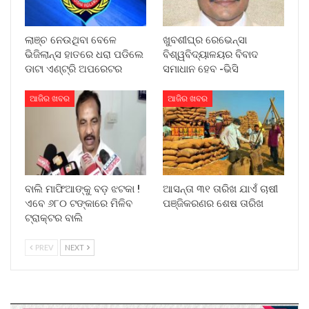
ଲାଞ୍ଚ ନେଉଥିବା ବେଳେ
ଖୁବଶୀଘ୍ର ରେଭେନ୍ସା
ଭିଜିଲାନ୍ସ ହାତରେ ଧରା ପଡିଲେ
ବିଶ୍ୱବିଦ୍ୟାଳୟର ବିବାଦ
ଡାଟା ଏଣ୍ଟ୍ରି ଅପରେଟର
ସମାଧାନ ହେବ -ଭିସି
ଆଜିର ଖବର
ଆଜିର ଖବର
ବାଲି ମାଫିଆଙ୍କୁ ବଡ଼ ଝଟକା !
ଆସନ୍ତା ୩୧ ତାରିଖ ଯାଏଁ ଚାଷୀ
ଏବେ ୬୮୦ ଟଙ୍କାରେ ମିଳିବ
ପଞ୍ଜିକରଣର ଶେଷ ତାରିଖ
ଟ୍ରାକ୍ଟର ବାଲି
PREV
NEXT