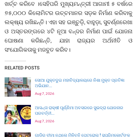
ଖର୍ଚ୍ଚ କରିବେ ।ସେହିପରି ମୁଖ୍ୟମନ୍ତ୍ରୀ ଆଗାମୀ ୫ ବର୍ଷରେ
୭୫,୦୦୦ କିଲୋମିଟର ଉଚ୍ଚମାନର ସଡ଼କ ନିର୍ମାଣ କରିବାକୁ
ଲକ୍ଷ୍ୟ ରଖିଛନ୍ତି। ଏହା ସହ ଇଞ୍ଚୁଡ଼ି, ବାହୁଡ଼ା, ସୁବର୍ଣ୍ଣରେଖା
ଓ ଅସ୍ତରଙ୍ଗରେ ୪ଟି ନୂଆ ବନ୍ଦର ନିର୍ମାଣ ପାଇଁ ଯୋଜନା
ଘୋଷଣା କରିଛନ୍ତି, ଯାହା ରାଜ୍ୟର ଅର୍ଥନୀତି ଓ
ସଂଯୋଗିକତାକୁ ମଜବୁତ କରିବ।
RELATED POSTS
ସୋଆ ଯୁକ୍ତଦୁଇ ମହାବିଦ୍ୟାଳୟରେ ନିଶା ମୁକ୍ତ ପ୍ରତିଜ୍ଞା
ଅଭିଯାନ…
Aug 7, 2026
ଆସନ୍ତା ରାକ୍ଷୀ ପୂର୍ଣ୍ଣିମା ଅବସରରେ ସୁଭଦ୍ରା ଯୋଜନାର
ପରବର୍ତ୍ତୀ…
Aug 7, 2026
ଗାଡ଼ିର ବୀମା ନଥିଲେ ମିଳିବନି ପେଟ୍ରୋଲ୍ ! ସୁପ୍ରିମକୋର୍ଟଙ୍କ