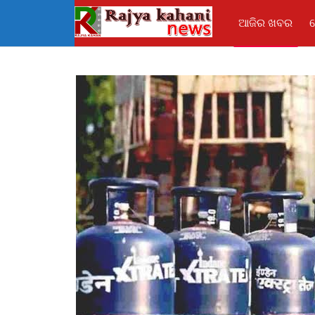
ଆଜିର ଖବର