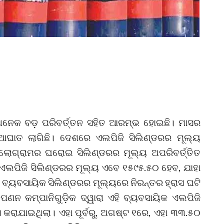
େକ ବଡ଼ ପରିବର୍ତ୍ତନ ସହିତ ଆରମ୍ଭ ହୋଇଛି। ମାସର
଼ ଆଘାତ ଲାଗିଛି। ଦେଶରେ ଏଲପିଜି ସିଲିଣ୍ଡରର ମୂଲ୍ୟ
 କିଲୋଗ୍ରାମର ଘରୋଇ ସିଲିଣ୍ଡରର ମୂଲ୍ୟ ଅପରିବର୍ତ୍ତିତ
କ ଏଲପିଜି ସିଲିଣ୍ଡରର ମୂଲ୍ୟ ଏବେ ୧୫୯୫.୫୦ ହେବ, ଯାହା
 ଧରି ବ୍ୟବସାୟିକ ସିଲିଣ୍ଡରର ମୂଲ୍ୟରେ ନିରନ୍ତର ହ୍ରାସ ଘଟି
ଣନ କମ୍ପାନିଗୁଡ଼ିକ ଦ୍ୱାରା ଏହି ବ୍ୟବସାୟିକ ଏଲପିଜି
 କରାଯାଇଥିଲା। ଏହା ପୂର୍ବରୁ, ଅଗଷ୍ଟ ୧ରେ, ଏହା ୩୩.୫୦