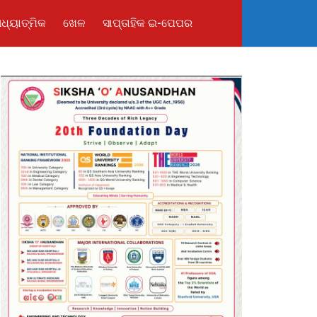
ଧ୍ୟାତ୍ମିକ
ଖେଳ
ସାପ୍ତାହିକ ଇ-ପେପର