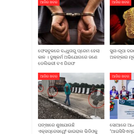
ଆଜିର ଖବର
ଆଜିର ଖବର
ଫେସବୁକରେ ବନ୍ଧୁତାରୁ ପ୍ରେମ ହେଲା
ସୁନା-ରୂପା ଦର
କାଳ । ଦୁଷ୍କର୍ମ ଅଭିଯୋଗରେ ଜଣେ
ଅଳଙ୍କାର ମୂ
ଡେଲିଭରୀ ବଏ ଗିରଫ
ଆଜିର ଖବର
ଆଜିର ଖବର
ପଙ୍ଖାରେ ଶୁଖାଯାଉଛି
ସୋଆରେ ଆନ୍ତର
ଏକ୍ସପ୍ରେସୱେ! ଭାଇରାଲ ଭିଡିଓକୁ
‘ଆଇସିସିଏମ୍‌ଇ