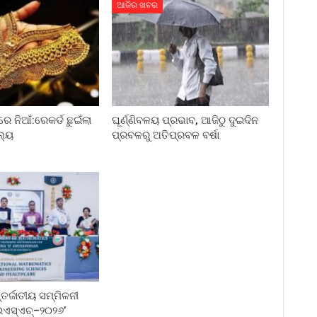
ଆଜିର ଖବର
ରେ ନିଆଁ:ରେକର୍ଡ ଛୁଇଁଲା
ଘୂର୍ଣ୍ଣିବଳୟ ପ୍ରଭାବ, ଆଜିଠୁ ଦୁଇଦିନ
ଲ୍ୟ
ପ୍ରବଳରୁ ଅତିପ୍ରବଳ ବର୍ଷା
୍ଜାତୀୟ ସମ୍ମିଳନୀ
ଏସ୍‌ଏଚ୍‌–୨୦୨୬’