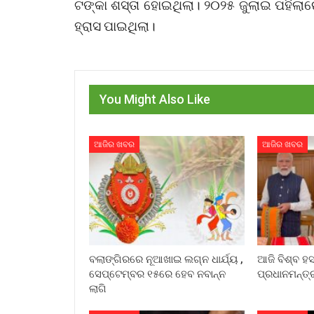
ଟଙ୍କା ଶସ୍ତା ହୋଇଥିଲା। ୨୦୨୫ ଜୁଲାଇ ପହିଲାର
ହ୍ରାସ ପାଇଥିଲା।
You Might Also Like
ଆଜିର ଖବର
ଆଜିର ଖବର
ବଲାଙ୍ଗିରରେ ନୂଆଖାଇ ଲଗ୍ନ ଧାର୍ଯ୍ୟ ,
ଆଜି ବିଶ୍ବ ହସ
ସେପ୍ଟେମ୍ବର ୧୫ରେ ହେବ ନବାନ୍ନ
ପ୍ରଧାନମନ୍ତ୍ର
ଲାଗି