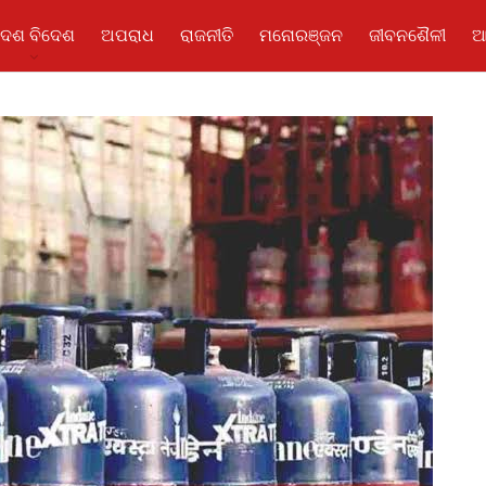
ଦେଶ ବିଦେଶ
ଅପରାଧ
ରାଜନୀତି
ମନୋରଞ୍ଜନ
ଜୀବନଶୈଳୀ
ଆ