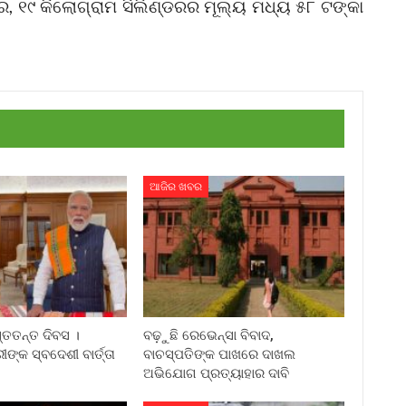
େ, ୧୯ କିଲୋଗ୍ରାମ ସିଲିଣ୍ଡରର ମୂଲ୍ୟ ମଧ୍ୟ ୫୮ ଟଙ୍କା
ଆଜିର ଖବର
୍ତତନ୍ତ ଦିବସ ।
ବଢ଼ୁଛି ରେଭେନ୍ସା ବିବାଦ,
ୀଙ୍କ ସ୍ବଦେଶୀ ବାର୍ତ୍ତା
ବାଚସ୍ପତିଙ୍କ ପାଖରେ ଦାଖଲ
ଅଭିଯୋଗ ପ୍ରତ୍ୟାହାର ଦାବି