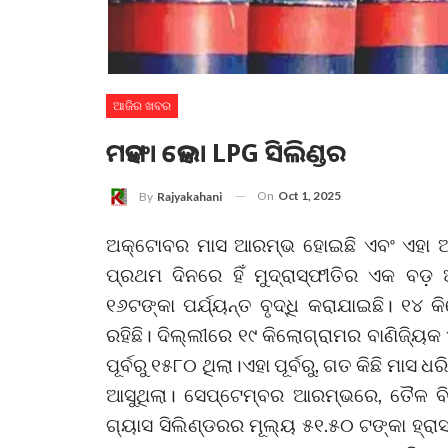
ଆଜିର ଖବର
ମହଙ୍ଗା ହେଲା LPG ସିଲିଣ୍ଡର
On
Oct 1, 2025
By
Rajyakahani
ଅକ୍ଟୋବର ମାସ ଆରମ୍ଭ ହୋଇଛି ଏବଂ ଏହା ଅନ
ପ୍ରଥମ ଦିନରେ ହିଁ ମୁଦ୍ରାସ୍ଫୀତିର ଏକ ବଡ
୧୬ଟଙ୍କା ପର୍ଯ୍ୟନ୍ତ ବୃଦ୍ଧି କରାଯାଇଛି। ୧୪
ରହିଛି। ଦିଲ୍ଲୀରେ ୧୯ କିଲୋଗ୍ରାମର ବାଣିଜ୍ୟି
ପୂର୍ବରୁ ୧୫୮୦ ଥିଲା।ଏହା ପୂର୍ବରୁ, ଗତ କିଛି ମାସ
ଆସୁଥିଲା। ସେପ୍ଟେମ୍ବର ଆରମ୍ଭରେ, ତୈଳ ବିପ
ଗ୍ୟାସ ସିଲିଣ୍ଡରର ମୂଲ୍ୟ ୫୧.୫୦ ଟଙ୍କା ହ୍ରାସ