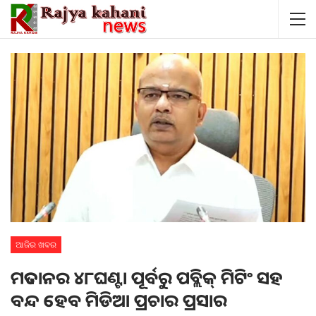
ଆଜିର ଖବର
ମତଦାନର ୪୮ଘଣ୍ଟା ପୂର୍ବରୁ ପବ୍ଲିକ୍ ମିଟିଂ ସହ
ବନ୍ଦ ହେବ ମିଡିଆ ପ୍ରଚାର ପ୍ରସାର