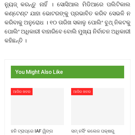
ନ୍ୟୁଜ୍ କରନ୍ତୁ ନାହିଁ । ସୋସିଆଲ ମିଡିଆରେ ପଲିଟିକାଲ
କଣ୍ଟେଣ୍ଟ ଯାହା ଭୋଟରଙ୍କୁ ପ୍ରଭାବିତ କରିବ ସେଭଳି ନ
କରିବାକୁ ଅନୁରୋଧ । ୧୦ ତାରିଖ ସକାଳୁ ପୋଲିଂ ବୁଥ୍ ନିକଟକୁ
ପୋଲିଂ ଅଧିକାରୀ ବାହାରିବେ ବୋଲି ମୁଖ୍ୟ ନିର୍ବାଚନ ଅଧିକାରୀ
କହିଛନ୍ତି ।
You Might Also Like
ଆଜିର ଖବର
ଆଜିର ଖବର
ହନି ଟ୍ରାପ୍‌ରେ IAF ୱିଙ୍ଗ
ସମ୍ ନର୍ସିଂ କଲେଜ ପକ୍ଷରୁ