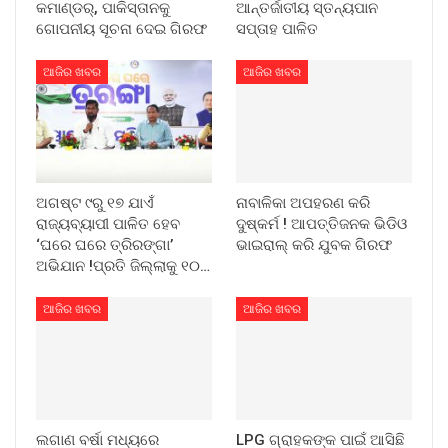
କମାଣ୍ଡର୍, ପାକିସ୍ତାନକୁ
ଆନ୍ତର୍ଜାତୀୟ ସ୍ତନ୍ୟପାନ
ଗୋପନୀୟ ସୂଚନା ଦେଇ ଗିରଫ
ସପ୍ତାହ ପାଳିତ
ଆଜିର ଖବର
ଆଜିର ଖବର
ଅଗଷ୍ଟ ୯ରୁ ୧୭ ଯାଏଁ
ନାବାଳିକା ଅପହରଣ କରି
ରାଜ୍ୟବ୍ୟାପୀ ପାଳିତ ହେବ
ଦୁଷ୍କର୍ମ ! ଆପତ୍ତିଜନକ ଭିଡିଓ
‘ଘରେ ଘରେ ତ୍ରିରଙ୍ଗା’
ଭାଇରାଲ୍ କରି ଯୁବକ ଗିରଫ
ଅଭିଯାନ !ପ୍ରତି ଜିଲ୍ଲାକୁ ୧୦…
ଆଜିର ଖବର
ଆଜିର ଖବର
ଲଗାଣ ବର୍ଷା ମଧ୍ୟରେ
LPG ଗ୍ରାହକଙ୍କ ପାଇଁ ଆସିଛି