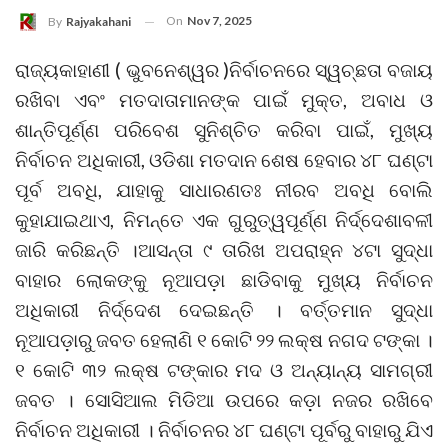
On
Nov 7, 2025
By
Rajyakahani
ରାଜ୍ୟକାହାଣୀ ( ଭୁବନେଶ୍ୱର )ନିର୍ବାଚନରେ ସ୍ୱଚ୍ଛତା ବଜାୟ
ରଖିବା ଏବଂ ମତଦାତାମାନଙ୍କ ପାଇଁ ମୁକ୍ତ, ଅବାଧ ଓ
ଶାନ୍ତିପୂର୍ଣ୍ଣ ପରିବେଶ ସୁନିଶ୍ଚିତ କରିବା ପାଇଁ, ମୁଖ୍ୟ
ନିର୍ବାଚନ ଅଧିକାରୀ, ଓଡିଶା ମତଦାନ ଶେଷ ହେବାର ୪୮ ଘଣ୍ଟା
ପୂର୍ବ ଅବଧି, ଯାହାକୁ ସାଧାରଣତଃ ନୀରବ ଅବଧି ବୋଲି
କୁହାଯାଇଥାଏ, ନିମନ୍ତେ ଏକ ଗୁରୁତ୍ୱପୂର୍ଣ୍ଣ ନିର୍ଦ୍ଦେଶାବଳୀ
ଜାରି କରିଛନ୍ତି ।ଆସନ୍ତା ୯ ତାରିଖ ଅପରାହ୍ନ ୪ଟା ସୁଦ୍ଧା
ବାହାର ଲୋକଙ୍କୁ ନୂଆପଡ଼ା ଛାଡିବାକୁ ମୁଖ୍ୟ ନିର୍ବାଚନ
ଅଧିକାରୀ ନିର୍ଦ୍ଦେଶ ଦେଇଛନ୍ତି । ବର୍ତ୍ତମାନ ସୁଦ୍ଧା
ନୂଆପଡ଼ାରୁ ଜବତ ହେଲାଣି ୧ କୋଟି ୨୨ ଲକ୍ଷ ନଗଦ ଟଙ୍କା ।
୧ କୋଟି ୩୨ ଲକ୍ଷ ଟଙ୍କାର ମଦ ଓ ଅନ୍ୟାନ୍ୟ ସାମଗ୍ରୀ
ଜବତ । ସୋସିଆଲ ମିଡିଆ ଉପରେ କଡ଼ା ନଜର ରଖିବେ
ନିର୍ବାଚନ ଅଧିକାରୀ । ନିର୍ବାଚନର ୪୮ ଘଣ୍ଟା ପୂର୍ବରୁ ବାହାରୁ ଯିଏ