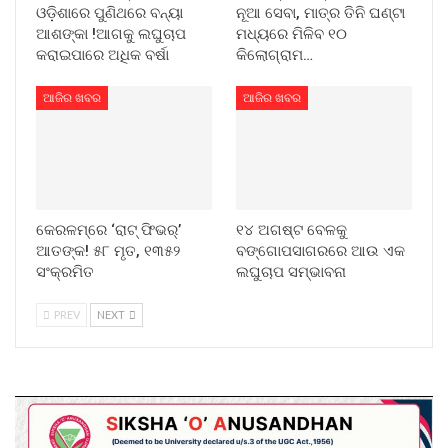
ଓଡ଼ିଶାରେ ପୁଣିଥରେ ବନ୍ୟା
ନୂଆ ସେବା, ମାତ୍ର ତିନି ଘଣ୍ଟା
ଆଶଙ୍କା !ଆଗକୁ ଲଘୁଚାପ
ମଧ୍ୟରେ ମିଳିବ ୧୦
କରାଇପାରେ ଅଧିକ ବର୍ଷା
କିଲୋଗ୍ରାମ…
ଆଜିର ଖବର
ଆଜିର ଖବର
କେରଳମ୍‌ରେ ‘ରାଟ୍ ଫିଭର୍’
୧୪ ଅଗଷ୍ଟ ବେଳକୁ
ଆତଙ୍କ! ୫୮ ମୃତ, ୧୩୫୨
ବଙ୍ଗୋପସାଗରରେ ଆଉ ଏକ
ସଂକ୍ରମିତ
ଲଘୁଚାପ ସମ୍ଭାବନା
PREV
NEXT