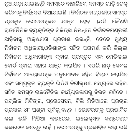
ନୂଆପଡ଼ା ଯାଇଛନ୍ତି ସମସ୍ତେ ବାହାରିବେ, ସମସ୍ତ ଗାଡ଼ି ଚେକ୍
କରିବାକୁ ନିର୍ଦ୍ଦେଶ ଦିଆଯାଇଛି । ନିର୍ବାଚନ ମଣ୍ଡଳୀର ସମସ୍ତ
ପ୍ରକୃତ ଭୋଟରଙ୍କର ଯାଞ୍ଚ ହେବ ।ଯଦି କୌଣସି
ରାଜନୈତିକ ବ୍ୟକ୍ତିତ୍ବ ଚିକିତ୍ସା ନିମନ୍ତେ ନିର୍ବାଚନମଣ୍ଡଳୀ
ଛାଡ଼ିବାକୁ ଅକ୍ଷମତା ପ୍ରକାଶ କରନ୍ତି, ତେବେ ମୁଖ୍ୟ
ନିର୍ବାଚନ ଅଧିକାରୀ,ଓଡିଶାଙ୍କ ସହିତ ପରାମର୍ଶ କରି ଜିଲ୍ଲା
ନିର୍ବାଚନ ଅଧିକାରୀଙ୍କ ଦ୍ଵାରା ପ୍ରସ୍ତୁତ ଏକ ମେଡିକାଲ
ବୋର୍ଡ ଦ୍ଵାରା ଏହାର ଯାଞ୍ଚ କରାଯିବ । ଏପରି ଛାଡ଼ କେବଳ
ନିର୍ବାଚନ ଆୟୋଗଙ୍କ ଅନୁମୋଦନ ସହିତ ବିଚାର କରାଯିବ
ଏବଂ ସମ୍ପୃକ୍ତ ବ୍ୟକ୍ତି ଭିଡିଓ ନିରୀକ୍ଷଣ ମଧ୍ୟରେ ରହିବା
ସହିତ ସମସ୍ତ ରାଜନୈତିକ କାର୍ଯ୍ୟକଳାପରୁ ବିରତ ରହିବେ ।
ପବ୍ଲିକ ମିଟିଙ୍ଗ, ପ୍ରୋସେସନ, ଟିଭି ମିଡିଆରେ ପ୍ରଚାର
ପ୍ରସାର ୪୮ ଘଣ୍ଟା ପୂର୍ବରୁ ବନ୍ଦ । ଭୋଟରଙ୍କୁ ପ୍ରଭାବିତ
କଲା ଭଳି ମିଡିଆ କଭରେଜ, ଇଲେକ୍ସନ କଣ୍ଟେଣ୍ଟ
କଭରେଜ କରନ୍ତୁ ନାହିଁ । ଭୋଟରଙ୍କୁ ପ୍ରଭାବିତ କଲା ଭଳି