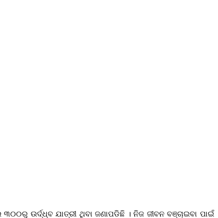
୦୦ରୁ ଉର୍ଦ୍ଧ୍ବ ଯାତ୍ରୀ ଥିବା ଜଣାପଡିଛି । ନିଜ ଜୀବନ ବଞ୍ଚାଇବା ପାଇଁ