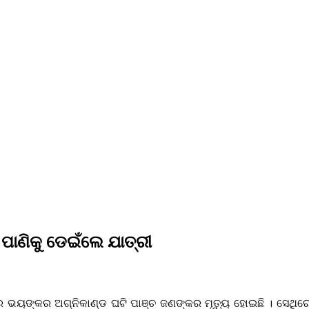
ପାଣିକୁ ଡେଇଁଲେ ଯାତ୍ରୀ
 ଭୟଙ୍କର ଅଗ୍ନିକାଣ୍ଡ ଘଟି ପାଞ୍ଚ ଜଣଙ୍କର ମୃତ୍ୟୁ ହୋଇଛି । ସେଥିରେ ୩