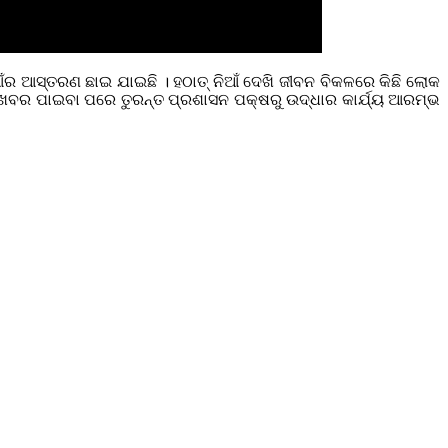
ୂଆଁର ଆସ୍ତରଣ ଛାଇ ଯାଇଛି । ହଠାତ୍ ନିଆଁ ଦେଖି ଜୀବନ ବିକଳରେ କିଛି ଲୋକ
ି ।ଖବର ପାଇବା ପରେ ତୁରନ୍ତ ପ୍ରଶାସନ ପକ୍ଷରୁ ଉଦ୍ଧାର କାର୍ଯ୍ୟ ଆରମ୍ଭ