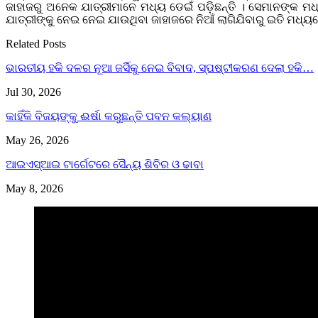
ଜାହାଜରୁ ଅନେକ ଯାତ୍ରୀମାନେ ମଧ୍ୟ ଡେଇଁ ପଡ଼ିଛନ୍ତି । ସେମାନଙ୍କ ମଧ୍
ଯାତ୍ରୀଙ୍କୁ ନେଇ ନେଇ ଯାଉଥିବା ଜାହାଜରେ ନିଆଁ ଲାଗିଯିବାରୁ ଇତି ମଧ୍ୟ
Related Posts
ଭାରତୀୟ ହକି ଦଳର ନୂଆ ଜର୍ସିକୁ ନେଇ ବିବାଦ, ସ୍ପଷ୍ଟୀକରଣ ଦେଲା ହକି…
Jul 30, 2026
କାହିଁକି ବିଜୟଙ୍କୁ ଈର୍ଷା କରୁଛନ୍ତି ପବନ କଲ୍ୟାଣ
May 26, 2026
ଆଇଏସ୍‌ଆଇ ଟାର୍ଗେଟରେ ସୈନ୍ୟ ଶିବିର ଓ ଢାବା
May 8, 2026