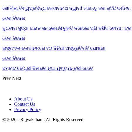
ଖୋଲିଲା ବିଶ୍ୱପ୍ରସିଦ୍ଧ କେଦାରନାଥ ଦ୍ୱାର! ଜାଣନ୍ତୁ କଣ ରହିଛି ଦର୍ଶନର
ଦେଶ ବିଦେଶ
ବୁଧବାର ସୁଦ୍ଧା ଇରାନ ସହ କୌଣସି ଚୁକ୍ତି ନହେଲେ ପୁଣି ବର୍ଷିବ ବୋମା : ଟ୍
ଦେଶ ବିଦେଶ
ଇସ୍ରାଏଲ-ଲେବାନନରେ ୧୦ ଦିନିଆ ଅସ୍ତ୍ରବିରତି ଘୋଷଣା
ଦେଶ ବିଦେଶ
ସମ୍ରାଟ ଚୌଧୁରୀ ବିହାରର ନୂଆ ମୁଖ୍ୟମନ୍ତ୍ରୀ ହେବେ
Prev
Next
About Us
Contact Us
Privacy Policy
© 2026 - Rajyakahani. All Rights Reserved.