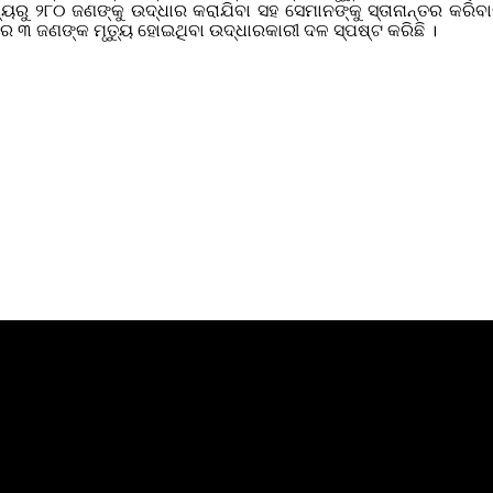
ୟରୁ ୨୮୦ ଜଣଙ୍କୁ ଉଦ୍ଧାର କରାଯିବା ସହ ସେମାନଙ୍କୁ ସ୍ତାନାନ୍ତର କରିବାର 
ରେ ୩ ଜଣଙ୍କ ମୃତ୍ୟୁ ହୋଇଥିବା ଉଦ୍ଧାରକାରୀ ଦଳ ସ୍ପଷ୍ଟ କରିଛି ।