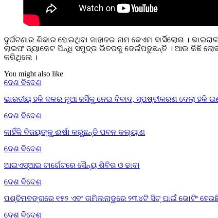
ଦୁର୍ଘଟଣାର ଶିକାର ହୋଇଥିବା ଜାହାଜର ନାମ କେଏମ ବାର୍ସିଲୋନା । ଭାଇରାଲ
ଲାଇଫ ଜ୍ୟାକେଟ ପିନ୍ଧି ସମୁଦ୍ର ଭିତରକୁ ଡେଇଁପଡୁଛନ୍ତି । ଆଉ କିଛି ଲ
କରିଥିଲେ ।
You might also like
ଦେଶ ବିଦେଶ
ଭାରତୀୟ ହକି ଦଳର ନୂଆ ଜର୍ସିକୁ ନେଇ ବିବାଦ, ସ୍ପଷ୍ଟୀକରଣ ଦେଲା ହକି ଇ
ଦେଶ ବିଦେଶ
କାହିଁକି ବିଜୟଙ୍କୁ ଈର୍ଷା କରୁଛନ୍ତି ପବନ କଲ୍ୟାଣ
ଦେଶ ବିଦେଶ
ଆଇଏସ୍‌ଆଇ ଟାର୍ଗେଟରେ ସୈନ୍ୟ ଶିବିର ଓ ଢାବା
ଦେଶ ବିଦେଶ
ପଶ୍ଚିମବଙ୍ଗରେ ୧୫୨ ଏବଂ ତାମିଲନାଡୁରେ ୨୩୪ଟି ସିଟ୍ ପାଇଁ ଭୋଟିଂ ହେଉଛ
ଦେଶ ବିଦେଶ