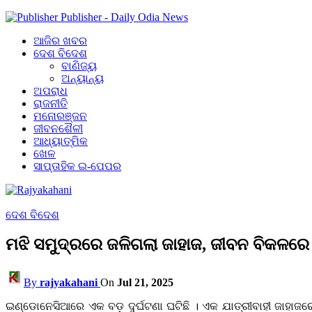
Publisher - Daily Odia News
ଆଜିର ଖବର
ଦେଶ ବିଦେଶ
ବାଣିଜ୍ୟ
ଅନ୍ୟାନ୍ୟ
ଅପରାଧ
ରାଜନୀତି
ମନୋରଞ୍ଜନ
ଜୀବନଶୈଳୀ
ଆଧ୍ୟାତ୍ମିକ
ଖେଳ
ସାପ୍ତାହିକ ଇ-ପେପର
ଦେଶ ବିଦେଶ
ମଝି ସମୁଦ୍ରରେ ଜଳିଗଲା ଜାହାଜ, ଜୀବନ ବିକଳରେ 
By
rajyakahani
On
Jul 21, 2025
ଇଣ୍ଡୋନେସିଆରେ ଏକ ବଡ଼ ଦୁର୍ଘଟଣା ଘଟିଛି । ଏକ ଯାତ୍ରୀବାହୀ ଜାହାଜରେ