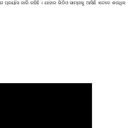
ପ୍ରୟାସ ଜାରି ରହିଛି । ଯାହାର ଭିଡିଓ ସାମ୍ନାକୁ ଆସିଛି ।ତେବେ ଶତାଧିକ