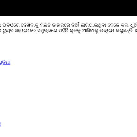
 ଭିଡିଓରେ ଦେଖିବାକୁ ମିଳିଛି ଜାହାଜରେ ନିଆଁ ଲାଗିଯାଇଥିବା ବେଳେ କଳା ଧ
ୋକ ଟ୍ୟୁବ ସହାୟତାରେ ସମୁଦ୍ରରେ ପହଁରି କୂଳକୁ ଆସିବାକୁ ଉଦ୍ୟମ କରୁଛନ୍ତ
ଣ୍ଡିଆ
ି