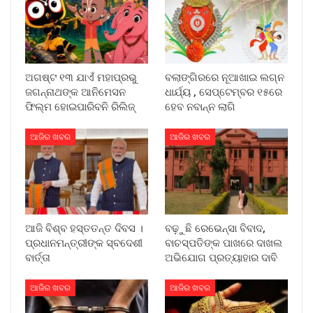
ଅଗଷ୍ଟ ୧୩ ଯାଏଁ ମହାପ୍ରଭୁ
ବଲାଙ୍ଗିରରେ ନୂଆଖାଇ ଲଗ୍ନ
ଜଗନ୍ନାଥଙ୍କ ଆନିମେସନ
ଧାର୍ଯ୍ୟ , ସେପ୍ଟେମ୍ବର ୧୫ରେ
ଫିଲ୍ମ ହୋଇପାରିବନି ରିଲିଜ୍
ହେବ ନବାନ୍ନ ଲାଗି
ଆଜିର ଖବର
ଆଜିର ଖବର
ଆଜି ବିଶ୍ବ ହସ୍ତତନ୍ତ ଦିବସ ।
ବଢ଼ୁଛି ରେଭେନ୍ସା ବିବାଦ,
ପ୍ରଧାନମନ୍ତ୍ରୀଙ୍କ ସ୍ବଦେଶୀ
ବାଚସ୍ପତିଙ୍କ ପାଖରେ ଦାଖଲ
ବାର୍ତ୍ତା
ଅଭିଯୋଗ ପ୍ରତ୍ୟାହାର ଦାବି
ଆଜିର ଖବର
ଆଜିର ଖବର