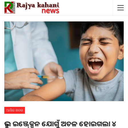
ଆଜିର ଖବର
ଭୁଲ ଇଞ୍ଜେ୍କ୍ସନ ଯୋଗୁଁ ଅଚଳ ହୋଇଗଲା ୪