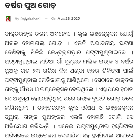
ବର୍ଷର ପୁଅ ଗୋଡ଼
On
Aug 28, 2025
By
Rajyakahani
ଡାକ୍ତରଙ୍କ ଚରମ ଅବହେଳା । ଭୁଲ ଇଞ୍ଜେ୍କ୍ସନ ଯୋଗୁଁ
ଅଚଳ ହୋଇଗଲା ଗୋଡ଼ । ଏଭଳି ଅଭାବନୀୟ ଘଟଣା
ଦେଖିବାକୁ ମିଳିଛି କେନ୍ଦ୍ରାପଡ଼ାର ପଟ୍ଟାମୁଣ୍ଡାଇରେ ।
ପଟ୍ଟାମୁଣ୍ଡାଇ ମାଟିଆ ଗାଁ ସୁବ୍ରତ ମଲିକ ତାଙ୍କ ୪ ବର୍ଷର
ପୁଅକୁ ଗତ ୨୩ ତାରିଖ ଦିନ ଥଣ୍ଡା ଜ୍ବର ଚିକିତ୍ସା ପାଇଁ
ପଟ୍ଟାମୁଣ୍ଡାଇ ମେଡିକାଲକୁ ଆଣିଥିଲେ । ସେଠାରେ ଡାକ୍ତର
ତାଙ୍କୁ ଔଷଧ ଓ ଇଞ୍ଜେକ୍ସନ ଦେଇଥିଲେ । ଏହାପରେ ହଠାତ
ସେ ଅସୁସ୍ଥ ହୋଇପଡ଼ିଥିଲା ପରେ ତାଙ୍କ ଦୁଇଟି ଗୋଡ଼ ତଳେ
ଲାଗିନଥିଲା । ଡାକ୍ତରଙ୍କ ଭୁଲ ଔଷଧ ଓ ଇଞ୍ଜେକ୍ସନ
ଦ୍ୱାରା ତାଙ୍କ ପୁଅଙ୍କର ଏଭଳି ହୋଇଛି ବୋଲି ସେ
ଅଭିଯୋଗ କରିଛନ୍ତି । ଏନେଇ ପଟ୍ଟାମୁଣ୍ଡାଇ ହସ୍ପିଟାଲ
ପରିସରରେ ଉତ୍ତେଜନା ଦେଖାଯିବା ସହ ହସ୍ପିଟାଲ ଆଗରେ