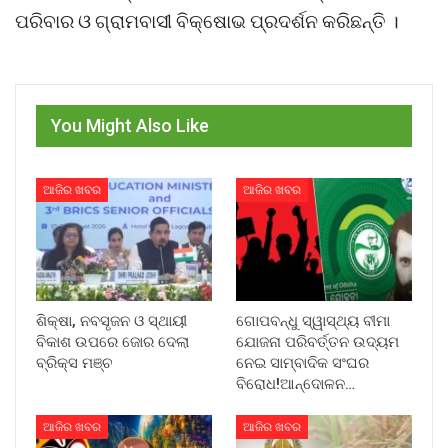
ପରିବାର ଓ ଗ୍ରାମବାସୀ ବିକ୍ଷୋଭ ପ୍ରଦର୍ଶନ କରିଛନ୍ତି ।
You Might Also Like
ଆଜିର ଖବର
ଆଜିର ଖବର
ଶିକ୍ଷା, ନବସୃଜନ ଓ ସ୍ଥାୟୀ
ଗୋପବନ୍ଧୁ ସ୍ୱାସ୍ଥ୍ୟ ବୀମା
ବିକାଶ ଉପରେ ଜୋର ଦେଲା
ଯୋଜନା ପରିବର୍ତ୍ତନ ଉଦ୍ୟମ
ବ୍ରିକ୍ସ ମଞ୍ଚ
ନେଇ ସାମ୍ବାଦିକ ସଂଘର
ବିରୋଧ!ଆନ୍ଦୋଳନ…
ଆଜିର ଖବର
ଆଜିର ଖବର