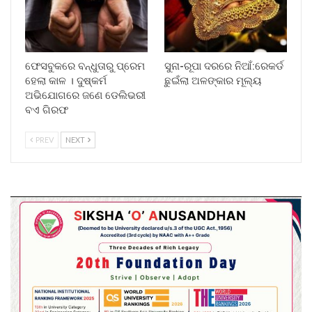
ଫେସବୁକରେ ବନ୍ଧୁତାରୁ ପ୍ରେମ
ସୁନା-ରୂପା ଦରରେ ନିଆଁ:ରେକର୍ଡ
ହେଲା କାଳ । ଦୁଷ୍କର୍ମ
ଛୁଇଁଲା ଅଳଙ୍କାର ମୂଲ୍ୟ
ଅଭିଯୋଗରେ ଜଣେ ଡେଲିଭରୀ
ବଏ ଗିରଫ
PREV
NEXT