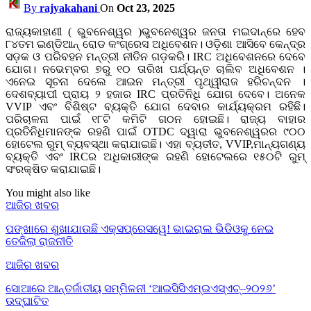
By
rajyakahani
On
Oct 23, 2025
ରାଜ୍ୟକାହାଣୀ ( ଭୁବନେଶ୍ୱର )ଭୁବନେଶ୍ୱର ଜନତା ମଇଦାନ୍‌ରେ ହେବ
୮୪ତମ ଇଣ୍ଡିଆନ୍ ରୋଡ କଂଗ୍ରେସ ଅଧିବେଶନ। ଓଡ଼ିଶା ଆସିବେ କେନ୍ଦ୍ର
ସଡ଼କ ଓ ପରିବହନ ମନ୍ତ୍ରୀ ନୀତିନ ଗଡ଼କରି। IRC ଅଧିବେଶନରେ ଦେବେ
ଯୋଗ। ନଭେମ୍ବର ୭ରୁ ୧୦ ତାରିଖ ପର୍ଯ୍ୟନ୍ତ ଚାଲିବ ଅଧିବେଶନ ।
ଏନେଇ ସୂଚନା ଦେଲେ ଆଇନ ମନ୍ତ୍ରୀ ପୃଥ୍ୱୀରାଜ ହରିଚନ୍ଦନ ।
ଦେଶବ୍ୟାପୀ ପ୍ରାୟ ୨ ହଜାର IRC ପ୍ରତିନିଧି ଯୋଗ ଦେବେ। ଅନେକ
VVIP ଏବଂ ବିଶିଷ୍ଟ ବ୍ୟକ୍ତି ଯୋଗ ଦେବାର କାର୍ଯ୍ୟକ୍ରମ ରହିଛି।
ପରିଚାଳନା ପାଇଁ ୧୮ଟି କମିଟି ଗଠନ ହୋଇଛି। ରାଜ୍ୟ ବାହାର
ପ୍ରତିନିଧିମାନଙ୍କ ରହଣି ପାଇଁ OTDC ଦ୍ୱାରା ଭୁବନେଶ୍ୱରର ୯୦୦
ହୋଟେଲ ରୁମ୍ ବ୍ୟବସ୍ଥା କରାଯାଇଛି। ଏହା ବ୍ୟତୀତ, VVIP,ମାନ୍ୟଗଣ୍ୟ
ବ୍ୟକ୍ତି ଏବଂ IRCର ଅଧିକାରୀଙ୍କ ରହଣି ହୋଟେଲରେ ୧୫୦ଟି ରୁମ୍
ସଂରକ୍ଷିତ କରାଯାଇଛି।
You might also like
ଆଜିର ଖବର
ପଙ୍ଖାରେ ଶୁଖାଯାଉଛି ଏକ୍ସପ୍ରେସୱେ! ଭାଇରାଲ ଭିଡିଓକୁ ନେଇ
ତେଜିଲା ରାଜନୀତି
ଆଜିର ଖବର
ସୋଆରେ ଆନ୍ତର୍ଜାତୀୟ ସମ୍ମିଳନୀ ‘ଆଇସିସିଏମ୍‌ଇଏସ୍‌ଏଚ୍‌–୨୦୨୬’
ଉଦ୍‌ଘାଟିତ