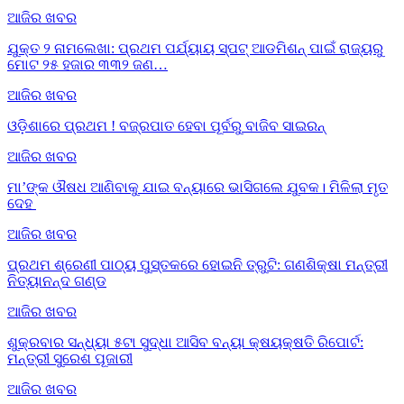
ଆଜିର ଖବର
ଯୁକ୍ତ ୨ ନାମଲେଖା: ପ୍ରଥମ ପର୍ଯ୍ୟାୟ ସ୍ପଟ୍ ଆଡମିଶନ୍ ପାଇଁ ରାଜ୍ୟରୁ
ମୋଟ ୨୫ ହଜାର ୩୩୨ ଜଣ…
ଆଜିର ଖବର
ଓଡ଼ିଶାରେ ପ୍ରଥମ ! ବଜ୍ରପାତ ହେବା ପୂର୍ବରୁ ବାଜିବ ସାଇରନ୍
ଆଜିର ଖବର
ମା’ଙ୍କ ଔଷଧ ଆଣିବାକୁ ଯାଇ ବନ୍ୟାରେ ଭାସିଗଲେ ଯୁବକ। ମିଳିଲା ମୃତ
ଦେହ
ଆଜିର ଖବର
ପ୍ରଥମ ଶ୍ରେଣୀ ପାଠ୍ୟ ପୁସ୍ତକରେ ହୋଇନି ତ୍ରୁଟି: ଗଣଶିକ୍ଷା ମନ୍ତ୍ରୀ
ନିତ୍ୟାନନ୍ଦ ଗଣ୍ଡ
ଆଜିର ଖବର
ଶୁକ୍ରବାର ସନ୍ଧ୍ୟା ୫ଟା ସୁଦ୍ଧା ଆସିବ ବନ୍ୟା କ୍ଷୟକ୍ଷତି ରିପୋର୍ଟ:
ମନ୍ତ୍ରୀ ସୁରେଶ ପୂଜାରୀ
ଆଜିର ଖବର