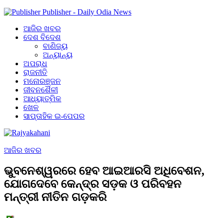
Publisher - Daily Odia News
ଆଜିର ଖବର
ଦେଶ ବିଦେଶ
ବାଣିଜ୍ୟ
ଅନ୍ୟାନ୍ୟ
ଅପରାଧ
ରାଜନୀତି
ମନୋରଞ୍ଜନ
ଜୀବନଶୈଳୀ
ଆଧ୍ୟାତ୍ମିକ
ଖେଳ
ସାପ୍ତାହିକ ଇ-ପେପର
ଆଜିର ଖବର
ଭୁବନେଶ୍ୱରରେ ହେବ ଆଇଆରସି ଅଧିବେଶନ,
ଯୋଗଦେବେ କେନ୍ଦ୍ର ସଡ଼କ ଓ ପରିବହନ
ମନ୍ତ୍ରୀ ନୀତିନ ଗଡ଼କରି