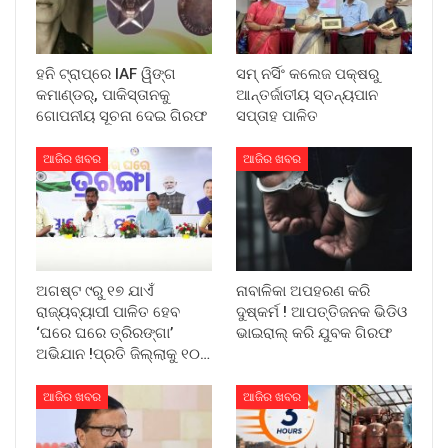
ହନି ଟ୍ରାପ୍‌ରେ IAF ୱିଙ୍ଗ
ସମ୍ ନର୍ସିଂ କଲେଜ ପକ୍ଷରୁ
କମାଣ୍ଡର୍, ପାକିସ୍ତାନକୁ
ଆନ୍ତର୍ଜାତୀୟ ସ୍ତନ୍ୟପାନ
ଗୋପନୀୟ ସୂଚନା ଦେଇ ଗିରଫ
ସପ୍ତାହ ପାଳିତ
ଆଜିର ଖବର
ଆଜିର ଖବର
ଅଗଷ୍ଟ ୯ରୁ ୧୭ ଯାଏଁ
ନାବାଳିକା ଅପହରଣ କରି
ରାଜ୍ୟବ୍ୟାପୀ ପାଳିତ ହେବ
ଦୁଷ୍କର୍ମ ! ଆପତ୍ତିଜନକ ଭିଡିଓ
‘ଘରେ ଘରେ ତ୍ରିରଙ୍ଗା’
ଭାଇରାଲ୍ କରି ଯୁବକ ଗିରଫ
ଅଭିଯାନ !ପ୍ରତି ଜିଲ୍ଲାକୁ ୧୦…
ଆଜିର ଖବର
ଆଜିର ଖବର