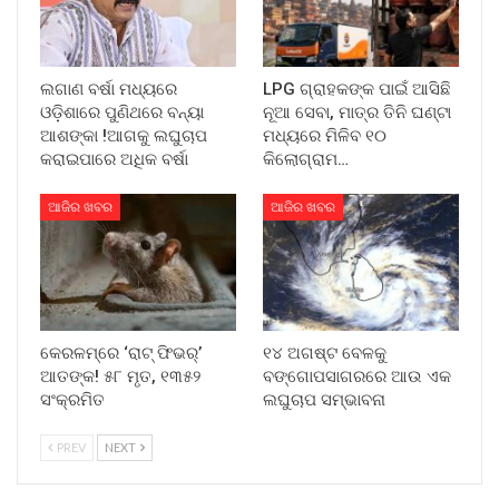
ଲଗାଣ ବର୍ଷା ମଧ୍ୟରେ
LPG ଗ୍ରାହକଙ୍କ ପାଇଁ ଆସିଛି
ଓଡ଼ିଶାରେ ପୁଣିଥରେ ବନ୍ୟା
ନୂଆ ସେବା, ମାତ୍ର ତିନି ଘଣ୍ଟା
ଆଶଙ୍କା !ଆଗକୁ ଲଘୁଚାପ
ମଧ୍ୟରେ ମିଳିବ ୧୦
କରାଇପାରେ ଅଧିକ ବର୍ଷା
କିଲୋଗ୍ରାମ…
ଆଜିର ଖବର
ଆଜିର ଖବର
କେରଳମ୍‌ରେ ‘ରାଟ୍ ଫିଭର୍’
୧୪ ଅଗଷ୍ଟ ବେଳକୁ
ଆତଙ୍କ! ୫୮ ମୃତ, ୧୩୫୨
ବଙ୍ଗୋପସାଗରରେ ଆଉ ଏକ
ସଂକ୍ରମିତ
ଲଘୁଚାପ ସମ୍ଭାବନା
PREV
NEXT