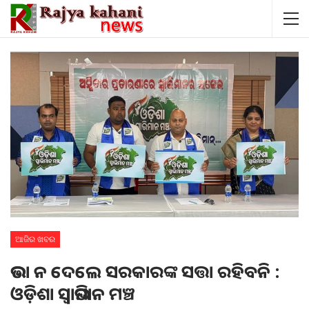
ଆଜିର ଖବର
ଭତ୍ତା ନ ଦେଲେ ସରକାରଙ୍କ ସତ୍ତା ରହିବନି :
ଓଡ଼ିଶା ସ୍ୱାଭିମାନ ମଞ୍ଚ