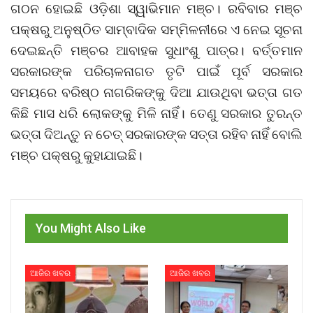
ଗଠନ ହୋଇଛି ଓଡ଼ିଶା ସ୍ୱାଭିମାନ ମଞ୍ଚ। ରବିବାର ମଞ୍ଚ
ପକ୍ଷରୁ ଅନୁଷ୍ଠିତ ସାମ୍ବାଦିକ ସମ୍ମିଳନୀରେ ଏ ନେଇ ସୂଚନା
ଦେଇଛନ୍ତି ମଞ୍ଚର ଆବାହକ ସୁଧାଂଶୁ ପାତ୍ର। ବର୍ତ୍ତମାନ
ସରକାରଙ୍କ ପରିଚାଳନାଗତ ତୃଟି ପାଇଁ ପୂର୍ବ ସରକାର
ସମୟରେ ବରିଷ୍ଠ ନାଗରିକଙ୍କୁ ଦିଆ ଯାଉଥିବା ଭତ୍ତା ଗତ
କିଛି ମାସ ଧରି ଲୋକଙ୍କୁ ମିଳି ନାହିଁ। ତେଣୁ ସରକାର ତୁରନ୍ତ
ଭତ୍ତା ଦିଅନ୍ତୁ ନ ଚେତ୍ ସରକାରଙ୍କ ସତ୍ତା ରହିବ ନାହିଁ ବୋଲି
ମଞ୍ଚ ପକ୍ଷରୁ କୁହାଯାଇଛି।
You Might Also Like
ଆଜିର ଖବର
ଆଜିର ଖବର