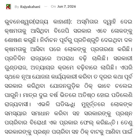
On
Jun 7, 2026
By
Rajyakahani
ଭୁବନେଶ୍ୱର(ରାଜ୍ୟ କାହାଣୀ): ଅସ୍ମିତାର ଦ୍ୱାହି ଦେଇ
କ୍ଷମତାକୁ ଆସିଥିବା ବିଜେପି ସରକାର ଏବେ ଳୋକଙ୍କୁ
ଶୋଷଣ କରୁଛି। ନିର୍ବାଚନ ପୂର୍ବରୁ ପ୍ରତିଶ୍ରୁତି ଦେଇଥିବା ଦଳ
କ୍ଷମତାକୁ ଆସିବା ପରେ ଲୋକଙ୍କୁ ପ୍ରତାରଣା କରିଛି।
ପ୍ରତିଦିନ ରାଜ୍ୟରେ ଅପରାଧ ବଢ଼ି ଚାଲିଛି। ସରକାରୀ
ଗୁଣ୍ଡରାଜ, ଅତ୍ୟାଚାର କ୍ରମେ ବଢ଼ିବାରେ ଲାଗିଛି। ଏପରି
ସ୍ଥଳେ ନୂଆ ଯୋଜନା କାର୍ଯ୍ୟକାରୀ କରିବା ତ ଦୂରର କଥା ପୂର୍ବ
ସରକାର କରିଥିବା ଯୋଜନଗୁଡ଼ିକ ଠିକ୍ ଭାବେ ଚଲେଇ
ପାରୁନି। ମାତ୍ର ଦୁଇ ବର୍ଷ ଭିତରେ ଅତିଷ୍ଠ ହୋଇ ପଡିଲେଣି
ରାଜ୍ୟବାସୀ। ଏଭଳି ଘଡିସନ୍ଧି ମୁହୂର୍ତ୍ତରେ ଲୋକଙ୍କ
ସମସ୍ୟାର ସମାଧାନ କରିବା ସହ ସରକାରଙ୍କୁ ପ୍ରଶ୍ନ
ପଚାରିବାର ବିରୋଧୀ ଏକ ପ୍ରକାର ଫେଲ୍ କରିଛନ୍ତି। ତେଣୁ
ସରକାରଙ୍କୁ ପ୍ରଶ୍ନ ପଚାରିବା ସହ ଠିକ୍ ବାଟକୁ ଆଣିବା ପାଇଁ