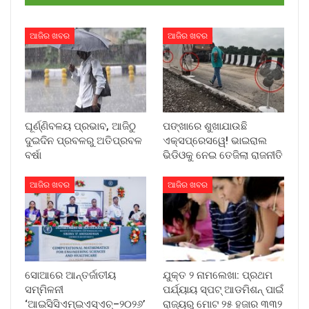
ଆଜିର ଖବର
ଆଜିର ଖବର
ଘୂର୍ଣ୍ଣିବଳୟ ପ୍ରଭାବ, ଆଜିଠୁ
ପଙ୍ଖାରେ ଶୁଖାଯାଉଛି
ଦୁଇଦିନ ପ୍ରବଳରୁ ଅତିପ୍ରବଳ
ଏକ୍ସପ୍ରେସୱେ! ଭାଇରାଲ
ବର୍ଷା
ଭିଡିଓକୁ ନେଇ ତେଜିଲା ରାଜନୀତି
ଆଜିର ଖବର
ଆଜିର ଖବର
ସୋଆରେ ଆନ୍ତର୍ଜାତୀୟ
ଯୁକ୍ତ ୨ ନାମଲେଖା: ପ୍ରଥମ
ସମ୍ମିଳନୀ
ପର୍ଯ୍ୟାୟ ସ୍ପଟ୍ ଆଡମିଶନ୍ ପାଇଁ
‘ଆଇସିସିଏମ୍‌ଇଏସ୍‌ଏଚ୍‌–୨୦୨୬’
ରାଜ୍ୟରୁ ମୋଟ ୨୫ ହଜାର ୩୩୨