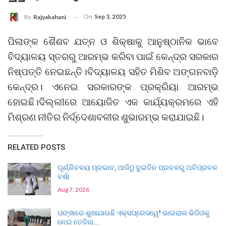
On
Sep 3, 2025
By
Rajyakahani
ପିଲାଙ୍କ ଶୈଶବ ଯତ୍ନ ଓ ଶିକ୍ଷାକୁ ଆନୁଷ୍ଠାନିକ ଭାବେ
ବିଦ୍ୟାଳୟ ସ୍ତରରୁ ଆରମ୍ଭ କରିବା ପାଇଁ କେନ୍ଦ୍ର ସରକାର
ନିଷ୍ପତ୍ତି ନେଇଛନ୍ତି।ବିଦ୍ୟାଳୟ ସହିତ ମିଶିବ ଅଙ୍ଗନବାଡ଼ି
କେନ୍ଦ୍ର। ଏନେଇ ସରକାରଙ୍କ ପ୍ରକ୍ରିୟା ଆରମ୍ଭ
ହୋଇଛି।ଦିଲ୍ଲୀରେ ଆୟୋଜିତ ଏକ କାର୍ଯ୍ୟକ୍ରମରେ ଏହି
ମିଶ୍ରଣ ନୀତିର ନିର୍ଦ୍ଦେଶାବଳୀର ଶୁଭାରମ୍ଭ କରାଯାଇଛି।
RELATED POSTS
ଘୂର୍ଣ୍ଣିବଳୟ ପ୍ରଭାବ, ଆଜିଠୁ ଦୁଇଦିନ ପ୍ରବଳରୁ ଅତିପ୍ରବଳ
ବର୍ଷା
Aug 7, 2026
ପଙ୍ଖାରେ ଶୁଖାଯାଉଛି ଏକ୍ସପ୍ରେସୱେ! ଭାଇରାଲ ଭିଡିଓକୁ
ନେଇ ତେଜିଲା…