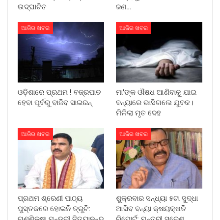
ଉଦ୍‌ଘାଟିତ
ଜଣ…
ଆଜିର ଖବର
ଆଜିର ଖବର
ଓଡ଼ିଶାରେ ପ୍ରଥମ ! ବଜ୍ରପାତ
ମା’ଙ୍କ ଔଷଧ ଆଣିବାକୁ ଯାଇ
ହେବା ପୂର୍ବରୁ ବାଜିବ ସାଇରନ୍
ବନ୍ୟାରେ ଭାସିଗଲେ ଯୁବକ।
ମିଳିଲା ମୃତ ଦେହ
ଆଜିର ଖବର
ଆଜିର ଖବର
ପ୍ରଥମ ଶ୍ରେଣୀ ପାଠ୍ୟ
ଶୁକ୍ରବାର ସନ୍ଧ୍ୟା ୫ଟା ସୁଦ୍ଧା
ପୁସ୍ତକରେ ହୋଇନି ତ୍ରୁଟି:
ଆସିବ ବନ୍ୟା କ୍ଷୟକ୍ଷତି
ଗଣଶିକ୍ଷା ମନ୍ତ୍ରୀ ନିତ୍ୟାନନ୍ଦ
ରିପୋର୍ଟ: ମନ୍ତ୍ରୀ ସୁରେଶ