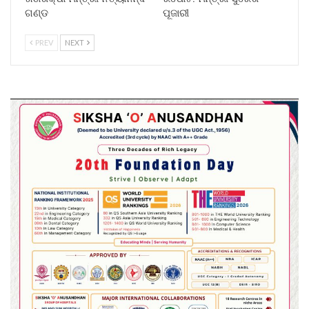
ଗଣ୍ଡ
ପୂଜାରୀ
PREV
NEXT