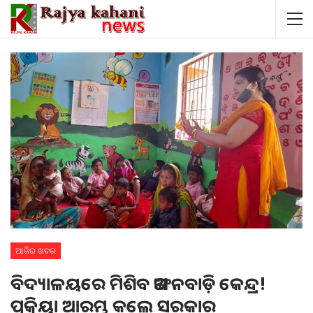
ଆଜିର ଖବର
ବିଦ୍ୟାଳୟରେ ମିଶିବ ଅଙ୍ଗନବାଡ଼ି କେନ୍ଦ୍ର!
ପ୍ରକ୍ରିୟା ଆରମ୍ଭ କଲେ ସରକାର