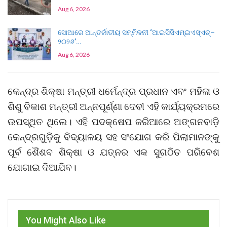
Aug 6, 2026
ସୋଆରେ ଆନ୍ତର୍ଜାତୀୟ ସମ୍ମିଳନୀ ‘ଆଇସିସିଏମ୍‌ଇଏସ୍‌ଏଚ୍‌–
୨୦୨୬’…
Aug 6, 2026
କେନ୍ଦ୍ର ଶିକ୍ଷା ମନ୍ତ୍ରୀ ଧର୍ମେନ୍ଦ୍ର ପ୍ରଧାନ ଏବଂ ମହିଳା ଓ
ଶିଶୁ ବିକାଶ ମନ୍ତ୍ରୀ ଅନ୍ନପୂର୍ଣ୍ଣା ଦେବୀ ଏହି କାର୍ଯ୍ୟକ୍ରମରେ
ଉପସ୍ଥିତ ଥିଲେ। ଏହି ପଦକ୍ଷେପ ଜରିଆରେ ଅଙ୍ଗନବାଡ଼ି
କେନ୍ଦ୍ରଗୁଡ଼ିକୁ ବିଦ୍ୟାଳୟ ସହ ସଂଯୋଗ କରି ପିଲାମାନଙ୍କୁ
ପୂର୍ବ ଶୈଶବ ଶିକ୍ଷା ଓ ଯତ୍ନର ଏକ ସୁଗଠିତ ପରିବେଶ
ଯୋଗାଇ ଦିଆଯିବ।
You Might Also Like