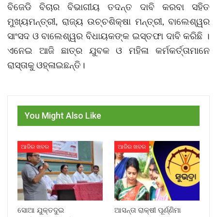
ବିଜେଡି ବିଚାର ବିଭାଗୀୟ ତଦନ୍ତ ଦାବି କରବା ସହିତ
ମୁଖ୍ୟମନ୍ତ୍ରୀ, ରାଜ୍ୟ ଉଚ୍ଚଶିକ୍ଷା ମନ୍ତ୍ରୀ, ବାଲେଶ୍ୱର
ସାଂସଦ ଓ ବାଲେଶ୍ୱର ବିଧାୟକଙ୍କ ଇସ୍ତଫା ଦାବି କରିଛି ।
ଏନେଇ ଆଜି ଛାତ୍ର ଯୁବକ ଓ ମହିଳା କର୍ମକର୍ତ୍ତାମାନେ
ରାସ୍ତାକୁ ଓହ୍ଳାଇଛନ୍ତି।
You Might Also Like
ଆଜିର ଖବର
ଆଜିର ଖବର
ସୋଆ ଯୁକ୍ତଦୁଇ
ଆସନ୍ତା ରାକ୍ଷୀ ପୂର୍ଣ୍ଣିମା