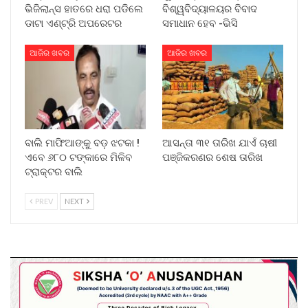
ଭିଜିଲାନ୍ସ ହାତରେ ଧରା ପଡିଲେ
ବିଶ୍ୱବିଦ୍ୟାଳୟର ବିବାଦ
ଡାଟା ଏଣ୍ଟ୍ରି ଅପରେଟର
ସମାଧାନ ହେବ -ଭିସି
ଆଜିର ଖବର
ଆଜିର ଖବର
ବାଲି ମାଫିଆଙ୍କୁ ବଡ଼ ଝଟକା !
ଆସନ୍ତା ୩୧ ତାରିଖ ଯାଏଁ ଚାଷୀ
ଏବେ ୬୮୦ ଟଙ୍କାରେ ମିଳିବ
ପଞ୍ଜିକରଣର ଶେଷ ତାରିଖ
ଟ୍ରାକ୍ଟର ବାଲି
PREV
NEXT