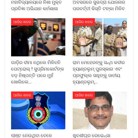
ମହାବିଦ୍ୟାଳୟରେ ନିଶା ମୁକ୍ତ
ଅବସରରେ ସୁଭଦ୍ରା ଯୋଜନାର
ପ୍ରତିଜ୍ଞା ଅଭିଯାନ କର୍ମଶାଳା
ପରବର୍ତ୍ତୀ କିସ୍ତି ଟଙ୍କା ମିଳିବ
ଆଜିର ଖବର
ଆଜିର ଖବର
ଗାଡ଼ିର ବୀମା ନଥିଲେ ମିଳିବନି
ରାମ ମେହେରଙ୍କୁ ସନ୍ଥ କବୀର
ପେଟ୍ରୋଲ୍ ! ସୁପ୍ରିମକୋର୍ଟଙ୍କ
ହ୍ୟାଣ୍ଡଲୁମ୍ ପୁରସ୍କାର ଏବଂ
ବଡ଼ ନିଷ୍ପତ୍ତି ପରେ ମୁହଁ
ପ୍ରଫୁଲ୍ଲ ସାହୁଙ୍କୁ ଜାତୀୟ
ଖୋଲିଲେ…
ହ୍ୟାଣ୍ଡଲୁମ୍…
ଆଜିର ଖବର
ଆଜିର ଖବର
ଲାଞ୍ଚ ନେଉଥିବା ବେଳେ
ଖୁବଶୀଘ୍ର ରେଭେନ୍ସା