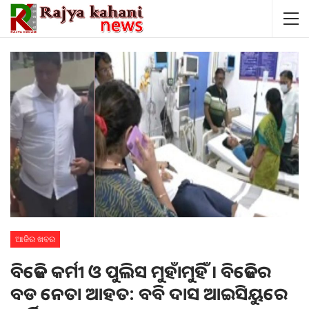
ଆଜିର ଖବର
ବିଜେଡି କର୍ମୀ ଓ ପୁଲିସ ମୁହାଁମୁହିଁ । ବିଜେଡିର
ବଡ ନେତା ଆହତ: ବବି ଦାସ ଆଇସିୟୁରେ