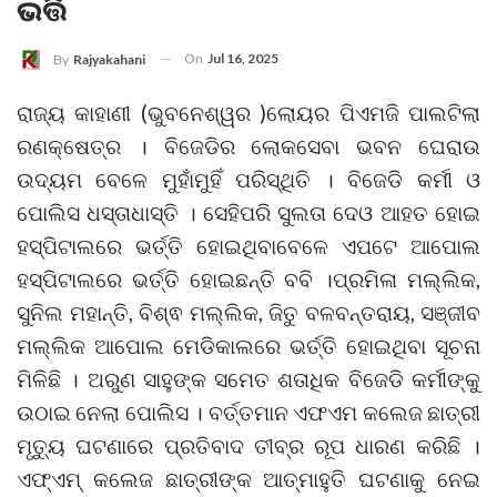
ଭର୍ତ୍ତି
On
Jul 16, 2025
By
Rajyakahani
ରାଜ୍ୟ କାହାଣୀ (ଭୁବନେଶ୍ୱର )ଲୋୟର ପିଏମଜି ପାଲଟିଲା
ରଣକ୍ଷେତ୍ର । ବିଜେଡିର ଲୋକସେବା ଭବନ ଘେରାଉ
ଉଦ୍ୟମ ବେଳେ ମୁହାଁମୁହିଁ ପରିସ୍ଥିତି । ବିଜେଡି କର୍ମୀ ଓ
ପୋଲିସ ଧସ୍ତାଧାସ୍ତି । ସେହିପରି ସୁଲତା ଦେଓ ଆହତ ହୋଇ
ହସ୍ପିଟାଲରେ ଭର୍ତ୍ତି ହୋଇଥିବାବେଳେ ଏପଟେ ଆପୋଲ
ହସ୍ପିଟାଲରେ ଭର୍ତ୍ତି ହୋଇଛନ୍ତି ବବି ।ପ୍ରମିଳା ମଲ୍ଲିକ,
ସୁନିଲ ମହାନ୍ତି, ବିଶ୍ଵ ମଲ୍ଲିକ, ଜିତୁ ବଳବନ୍ତରାୟ, ସଞ୍ଜୀବ
ମଲ୍ଲିକ ଆପୋଲ ମେଡିକାଲରେ ଭର୍ତ୍ତି ହୋଇଥିବା ସୂଚନା
ମିଳିଛି । ଅରୁଣ ସାହୁଙ୍କ ସମେତ ଶତାଧିକ ବିଜେଡି କର୍ମୀଙ୍କୁ
ଉଠାଇ ନେଲା ପୋଲିସ । ବର୍ତ୍ତମାନ ଏଫଏମ କଲେଜ ଛାତ୍ରୀ
ମୃତ୍ୟୁ ଘଟଣାରେ ପ୍ରତିବାଦ ତୀବ୍ର ରୂପ ଧାରଣ କରିଛି ।
ଏଫ୍‌ଏମ୍‌ କଲେଜ ଛାତ୍ରୀଙ୍କ ଆତ୍ମାହୁତି ଘଟଣାକୁ ନେଇ