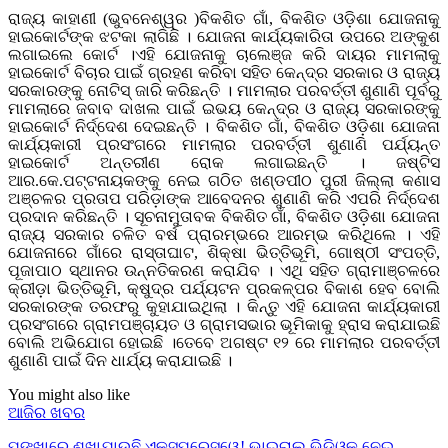
ରାଜ୍ୟ କାହାଣୀ (ଭୁବନେଶ୍ୱର )ବିକଶିତ ଗାଁ, ବିକଶିତ ଓଡ଼ିଶା ଯୋଜନାକୁ
ହାଇକୋର୍ଟଙ୍କ ଝଟକା ଲାଗିଛି । ଯୋଜନା କାର୍ଯ୍ୟକାରିତା ଉପରେ ଅଙ୍କୁଶ
ଲଗାଇଲେ କୋର୍ଟ ।ଏହି ଯୋଜନାକୁ ଚା‌ଲେଞ୍ଜ କରି ଦାୟର ମାମଲାକୁ
ହାଇକୋର୍ଟ ବିଚାର ପାଇଁ ଗ୍ରହଣ କରିବା ସହିତ କେନ୍ଦ୍ର ସରକାର ଓ ରାଜ୍ୟ
ସରକାରଙ୍କୁ ନୋଟିସ୍ ଜାରି କରିଛନ୍ତି । ମାମଲାର ପରବର୍ତ୍ତୀ ଶୁଣାଣି ପୂର୍ବରୁ
ମାମଲାରେ ଜବାବ ଦାଖଲ ପାଇଁ ଇଭୟ କେନ୍ଦ୍ର ଓ ରାଜ୍ୟ ସରକାରଙ୍କୁ
ହାଇକୋର୍ଟ ନିର୍ଦ୍ଦେଶ ଦେଇଛନ୍ତି । ବିକଶିତ ଗାଁ, ବିକଶିତ ଓଡ଼ିଶା ଯୋଜନା
କାର୍ଯ୍ୟକାରୀ ପ୍ରସଂଗରେ ମାମଲାର ପରବର୍ତ୍ତୀ ଶୁଣାଣି ପର୍ଯ୍ୟନ୍ତ
ହାଇକୋର୍ଟ ଅନ୍ତରୀଣ ରୋକ ଲଗାଇଛନ୍ତି । ଜଷ୍ଟିସ
ଆର.କେ.ପଟ୍ଟନାୟକଙ୍କୁ ନେଇ ଗଠିତ ଖଣ୍ଡପୀଠ ପୁରୀ ଜିଲ୍ଲା କଣାସ
ଅଞ୍ଚଳର ପ୍ରତାପ ପରିଡ଼ାଙ୍କ ଆବେଦନର ଶୁଣାଣି କରି ଏପରି ନିର୍ଦ୍ଦେଶ
ପ୍ରଦାନ କରିଛନ୍ତି । ସୂଚନାମୁତାବକ ବିକଶିତ ଗାଁ, ବିକଶିତ ଓଡ଼ିଶା ଯୋଜନା
ରାଜ୍ୟ ସରକାର ଚଳିତ ବର୍ଷ ପ୍ରାରମ୍ଭରେ ଆରମ୍ଭ କରିଥିଲେ । ଏହି
ଯୋଜନାରେ ଗାଁରେ ରାସ୍ତାଘାଟ, ଶିକ୍ଷା ଭିତ୍ତିଭୂମି, ଗୋଷ୍ଠୀ ସଂପତ୍ତି,
ପୂଜାପାଠ ସ୍ଥାନର ଉନ୍ନତିକରଣ କରାଯିବ । ଏଥି ସହିତ ଗ୍ରାମାଞ୍ଚଳରେ
କ୍ରୀଡ଼ା ଭିତ୍ତିଭୂମି, କ୍ଷୁଦ୍ର ପର୍ଯ୍ୟଟନ ପ୍ରକଳ୍ପର ବିକାଶ ହେବ ବୋଲି
ସରକାରଙ୍କ ତରଫରୁ କୁହାଯାଇଥିଲା । କିନ୍ତୁ ଏହି ଯୋଜନା କାର୍ଯ୍ୟକାରୀ
ପ୍ରସଂଗରେ ଗ୍ରାମପଞ୍ଚାୟତ ଓ ଗ୍ରାମସଭାର ଭୂମିକାକୁ ହ୍ରାସ କରାଯାଇଛି
ବୋଲି ଅଭିଯୋଗ ହୋଇଛି ।ତେବେ ଅଗଷ୍ଟ ୧୨ ରେ ମାମଲାର ପରବର୍ତ୍ତୀ
ଶୁଣାଣି ପାଇଁ ଦିନ ଧାର୍ଯ୍ୟ କରାଯାଇଛି ।
You might also like
ଆଜିର ଖବର
ପଙ୍ଖାରେ ଶୁଖାଯାଉଛି ଏକ୍ସପ୍ରେସୱେ! ଭାଇରାଲ ଭିଡିଓକୁ ନେଇ