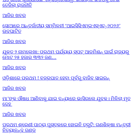
ତେଜିଲା ରାଜନୀତି
ଆଜିର ଖବର
ସୋଆରେ ଆନ୍ତର୍ଜାତୀୟ ସମ୍ମିଳନୀ ‘ଆଇସିସିଏମ୍‌ଇଏସ୍‌ଏଚ୍‌–୨୦୨୬’
ଉଦ୍‌ଘାଟିତ
ଆଜିର ଖବର
ଯୁକ୍ତ ୨ ନାମଲେଖା: ପ୍ରଥମ ପର୍ଯ୍ୟାୟ ସ୍ପଟ୍ ଆଡମିଶନ୍ ପାଇଁ ରାଜ୍ୟରୁ
ମୋଟ ୨୫ ହଜାର ୩୩୨ ଜଣ…
ଆଜିର ଖବର
ଓଡ଼ିଶାରେ ପ୍ରଥମ ! ବଜ୍ରପାତ ହେବା ପୂର୍ବରୁ ବାଜିବ ସାଇରନ୍
ଆଜିର ଖବର
ମା’ଙ୍କ ଔଷଧ ଆଣିବାକୁ ଯାଇ ବନ୍ୟାରେ ଭାସିଗଲେ ଯୁବକ। ମିଳିଲା ମୃତ
ଦେହ
ଆଜିର ଖବର
ପ୍ରଥମ ଶ୍ରେଣୀ ପାଠ୍ୟ ପୁସ୍ତକରେ ହୋଇନି ତ୍ରୁଟି: ଗଣଶିକ୍ଷା ମନ୍ତ୍ରୀ
ନିତ୍ୟାନନ୍ଦ ଗଣ୍ଡ