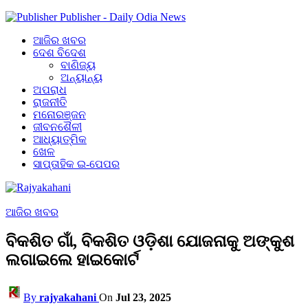
Publisher - Daily Odia News
ଆଜିର ଖବର
ଦେଶ ବିଦେଶ
ବାଣିଜ୍ୟ
ଅନ୍ୟାନ୍ୟ
ଅପରାଧ
ରାଜନୀତି
ମନୋରଞ୍ଜନ
ଜୀବନଶୈଳୀ
ଆଧ୍ୟାତ୍ମିକ
ଖେଳ
ସାପ୍ତାହିକ ଇ-ପେପର
ଆଜିର ଖବର
ବିକଶିତ ଗାଁ, ବିକଶିତ ଓଡ଼ିଶା ଯୋଜନାକୁ ଅଙ୍କୁଶ
ଲଗାଇଲେ ହାଇକୋର୍ଟ
By
rajyakahani
On
Jul 23, 2025