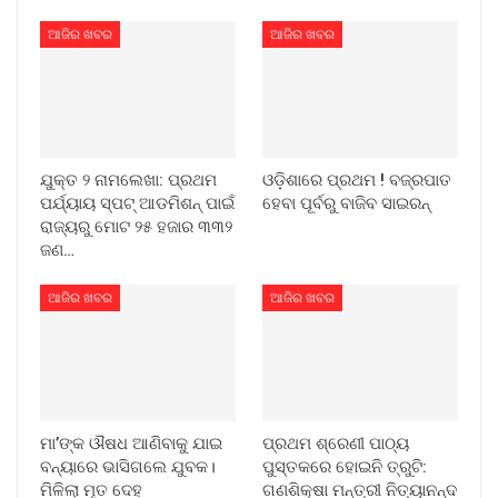
ଆଜିର ଖବର
ଆଜିର ଖବର
ଯୁକ୍ତ ୨ ନାମଲେଖା: ପ୍ରଥମ
ଓଡ଼ିଶାରେ ପ୍ରଥମ ! ବଜ୍ରପାତ
ପର୍ଯ୍ୟାୟ ସ୍ପଟ୍ ଆଡମିଶନ୍ ପାଇଁ
ହେବା ପୂର୍ବରୁ ବାଜିବ ସାଇରନ୍
ରାଜ୍ୟରୁ ମୋଟ ୨୫ ହଜାର ୩୩୨
ଜଣ…
ଆଜିର ଖବର
ଆଜିର ଖବର
ମା’ଙ୍କ ଔଷଧ ଆଣିବାକୁ ଯାଇ
ପ୍ରଥମ ଶ୍ରେଣୀ ପାଠ୍ୟ
ବନ୍ୟାରେ ଭାସିଗଲେ ଯୁବକ।
ପୁସ୍ତକରେ ହୋଇନି ତ୍ରୁଟି:
ମିଳିଲା ମୃତ ଦେହ
ଗଣଶିକ୍ଷା ମନ୍ତ୍ରୀ ନିତ୍ୟାନନ୍ଦ