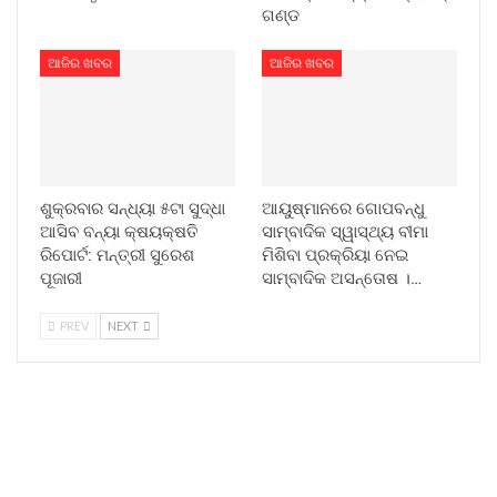
ଗଣ୍ଡ
ଆଜିର ଖବର
ଆଜିର ଖବର
ଶୁକ୍ରବାର ସନ୍ଧ୍ୟା ୫ଟା ସୁଦ୍ଧା
ଆୟୁଷ୍ମାନରେ ଗୋପବନ୍ଧୁ
ଆସିବ ବନ୍ୟା କ୍ଷୟକ୍ଷତି
ସାମ୍ବାଦିକ ସ୍ୱାସ୍ଥ୍ୟ ବୀମା
ରିପୋର୍ଟ: ମନ୍ତ୍ରୀ ସୁରେଶ
ମିଶିବା ପ୍ରକ୍ରିୟା ନେଇ
ପୂଜାରୀ
ସାମ୍ବାଦିକ ଅସନ୍ତୋଷ ।…
PREV
NEXT