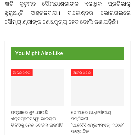
ଜ୍ଞାତି କୁଟୁମ୍ବ ସୌମ୍ୟାଶ୍ରୀଙ୍କ ଏକାଧିକ ପ୍ରତିଭାକୁ
ଝୁରୁଛନ୍ତି ଅଞ୍ଚଳବାସୀ। ବାଲେଶ୍ବର ଭୋଗରାଇରେ
ସୌମ୍ୟାଶ୍ରୀଙ୍କ ଶେଷକୃତ୍ୟ ହେବ ବୋଲି ଜଣାପଡ଼ିଛି।
You Might Also Like
ଆଜିର ଖବର
ଆଜିର ଖବର
ପଙ୍ଖାରେ ଶୁଖାଯାଉଛି
ସୋଆରେ ଆନ୍ତର୍ଜାତୀୟ
ଏକ୍ସପ୍ରେସୱେ! ଭାଇରାଲ
ସମ୍ମିଳନୀ
ଭିଡିଓକୁ ନେଇ ତେଜିଲା ରାଜନୀତି
‘ଆଇସିସିଏମ୍‌ଇଏସ୍‌ଏଚ୍‌–୨୦୨୬’
ଉଦ୍‌ଘାଟିତ