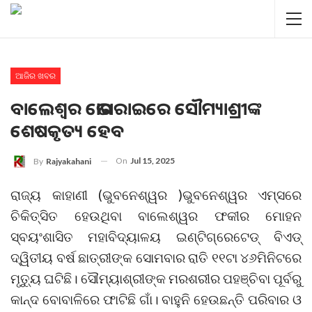
ଆଜିର ଖବର
ବାଲେଶ୍ବର ଭୋଗରାଇରେ ସୌମ୍ୟାଶ୍ରୀଙ୍କ
ଶେଷକୃତ୍ୟ ହେବ
On
Jul 15, 2025
By
Rajyakahani
ରାଜ୍ୟ କାହାଣୀ (ଭୁବନେଶ୍ୱର )ଭୁବନେଶ୍ୱର ଏମ୍‌ସରେ
ଚିକିତ୍ସିତ ହେଉଥିବା ବାଲେଶ୍ୱର ଫକୀର ମୋହନ
ସ୍ବୟଂଶାସିତ ମହାବିଦ୍ୟାଳୟ ଇଣ୍ଟିଗ୍ରେଟେଡ୍‌ ବିଏଡ୍‌
ଦ୍ୱିତୀୟ ବର୍ଷ ଛାତ୍ରୀଙ୍କ ସୋମବାର ରାତି ୧୧ଟା ୪୬ମିନିଟରେ
ମୃତ୍ୟୁ ଘଟିଛି। ସୌମ୍ୟାଶ୍ରୀଙ୍କ ମରଶରୀର ପହଞ୍ଚିବା ପୂର୍ବରୁ
କାନ୍ଦ ବୋବାଳିରେ ଫାଟିଛି ଗାଁ। ବାହୁନି ହେଉଛନ୍ତି ପରିବାର ଓ