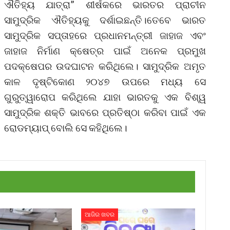
ଐତିହ୍ୟ ଯାତ୍ରା” ଶୀର୍ଷକରେ ଭାରତର ପ୍ରାଚୀନ
ସାମୁଦ୍ରିକ ଐତିହ୍ୟକୁ ଦର୍ଶାଇଛନ୍ତି।ତେବେ ଭାରତ
ସାମୁଦ୍ରିକ ସପ୍ତାହରେ ପ୍ରଧାନମନ୍ତ୍ରୀ ଜାହାଜ ଏବଂ
ଜାହାଜ ନିର୍ମାଣ କ୍ଷେତ୍ର ପାଇଁ ଅନେକ ପ୍ରମୁଖ
ପଦକ୍ଷେପର ଉଦଘାଟନ କରିଥିଲେ। ସାମୁଦ୍ରିକ ଅମୃତ
କାଳ ଦୃଷ୍ଟିକୋଣ ୨୦୪୭ ଉପରେ ମଧ୍ୟ ସେ
ଗୁରୁତ୍ୱାରୋପ କରିଥିଲେ ଯାହା ଭାରତକୁ ଏକ ବିଶ୍ୱ
ସାମୁଦ୍ରିକ ଶକ୍ତି ଭାବରେ ପ୍ରତିଷ୍ଠା କରିବା ପାଇଁ ଏକ
ରୋଡମ୍ୟାପ୍ ବୋଲି ସେ କହିଥିଲେ।
ଆଜିର ଖବର