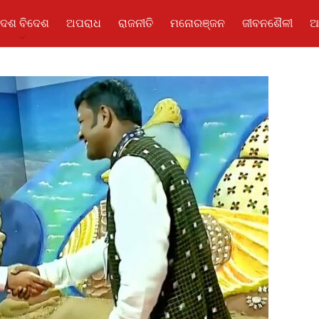
ଦେଶ ବିଦେଶ
ଅପରାଧ
ରାଜନୀତି
ମନୋରଞ୍ଜନ
ଜୀବନଶୈଳୀ
ଆ