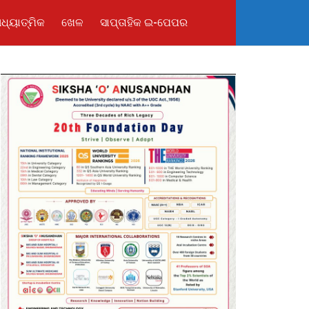
ଧ୍ୟାତ୍ମିକ
ଖେଳ
ସାପ୍ତାହିକ ଇ-ପେପର