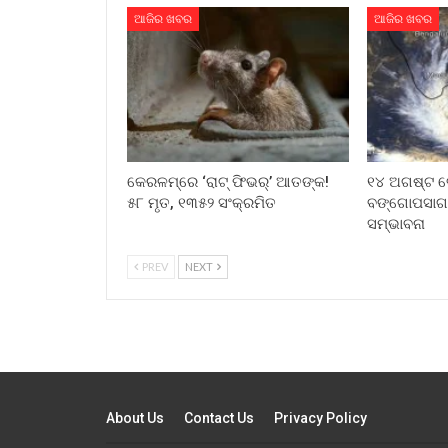
ଆଜିର ଖବର
ଆଜିର ଖବର
କେରଳମ୍‌ରେ ‘ରାଟ୍ ଫିଭର୍’ ଆତଙ୍କ!
୧୪ ଅଗଷ୍ଟ ବ
୫୮ ମୃତ, ୧୩୫୨ ସଂକ୍ରମିତ
ବଙ୍ଗୋପସାଗ
ସମ୍ଭାବନା
PREV
NEXT
About Us
Contact Us
Privacy Policy