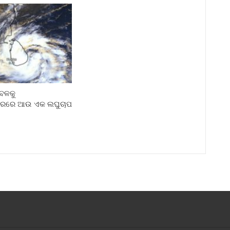
େଳକୁ
ରରେ ଆଉ ଏକ ଲଘୁଚାପ