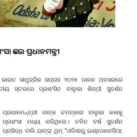
ଶଂସା କଲେ ପ୍ରଧାନମନ୍ତ୍ରୀ
ା ଭାରତ ସାମୁଦ୍ରିକ ସପ୍ତାହ ୨୦୨୫ ପାଳନ ଅବସରରେ
ାତୀୟ ସ୍ତରରେ ପ୍ରଶଂସିତ ବାଲୁକା ଶିଳ୍ପୀ ସୁଦର୍ଶନ
ପ୍ରଧାନମନ୍ତ୍ରୀ ତାଙ୍କ ଚମତ୍କାର ବାଲୁକା କଳାକୁ
ପ୍ରଶଂସା ମଧ୍ୟ କରିଥିଲେ। ଚଳିତ ବର୍ଷ ସୁଦର୍ଶନ
ପ୍ରସିଦ୍ଧ ବାଲି ଯାତ୍ରା ଥିମ୍ “ଓଡିଶାରୁ ଇଣ୍ଡୋନେସିଆ: