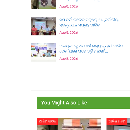
Aug 8, 2026
ସମ୍ ନର୍ସିଂ କଲେଜ ପକ୍ଷରୁ ଆନ୍ତର୍ଜାତୀୟ
ସ୍ତନ୍ୟପାନ ସପ୍ତାହ ପାଳିତ
Aug 8, 2026
ଅଗଷ୍ଟ ୯ରୁ ୧୭ ଯାଏଁ ରାଜ୍ୟବ୍ୟାପୀ ପାଳିତ
ହେବ ‘ଘରେ ଘରେ ତ୍ରିରଙ୍ଗା’…
Aug 8, 2026
You Might Also Like
ଆଜିର ଖବର
ଆଜିର ଖବର