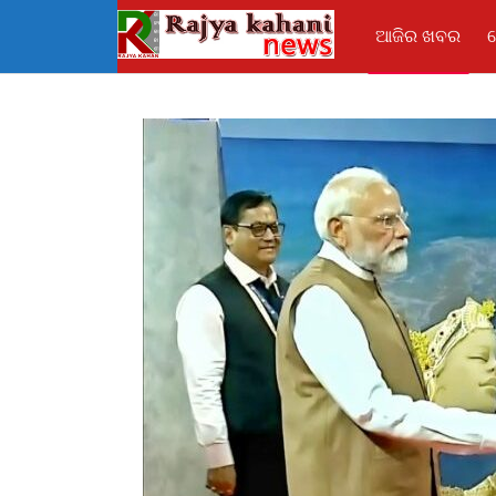
ଆଜିର ଖବର