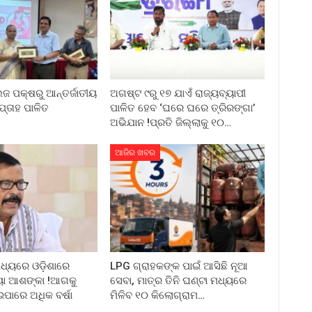
ଲେଜ ପକ୍ଷରୁ ଆନ୍ତର୍ଜାତୀୟ
ଅଗଷ୍ଟ ୯ରୁ ୧୭ ଯାଏଁ ରାଜ୍ୟବ୍ୟାପୀ
ପ୍ତାହ ପାଳିତ
ପାଳିତ ହେବ ‘ଘରେ ଘରେ ତ୍ରିରଙ୍ଗା’
ଅଭିଯାନ !ପ୍ରତି ଜିଲ୍ଲାକୁ ୧୦…
ଆଜିର ଖବର
ମଧ୍ୟରେ ଓଡ଼ିଶାରେ
LPG ଗ୍ରାହକଙ୍କ ପାଇଁ ଆସିଛି ନୂଆ
ୟା ଆଶଙ୍କା !ଆଗକୁ
ସେବା, ମାତ୍ର ତିନି ଘଣ୍ଟା ମଧ୍ୟରେ
ପାରେ ଅଧିକ ବର୍ଷା
ମିଳିବ ୧୦ କିଲୋଗ୍ରାମ…