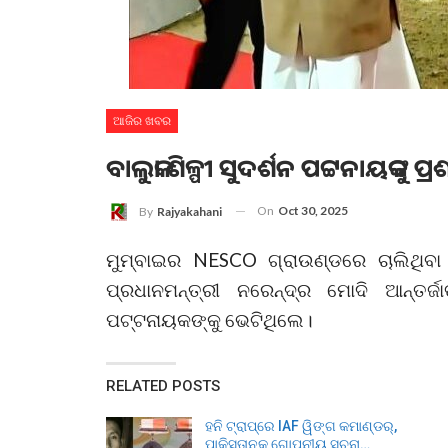
ଆଜିର ଖବର
ବାଲୁକା ଶିଳ୍ପୀ ସୁଦର୍ଶନ ପଟ୍ଟନାୟକଙ୍କୁ ପ୍ର
On
Oct 30, 2025
By
Rajyakahani
ମୁମ୍ବାଇର NESCO ଗ୍ରାଉଣ୍ଡରେ ଚାଲିଥିବ
ପ୍ରଧାନମନ୍ତ୍ରୀ ନରେନ୍ଦ୍ର ମୋଦି ଆନ୍ତର୍ଜ
ପଟ୍ଟନାୟକଙ୍କୁ ଭେଟିଥିଲେ।
RELATED POSTS
ହନି ଟ୍ରାପ୍‌ରେ IAF ୱିଙ୍ଗ କମାଣ୍ଡର୍,
ପାକିସ୍ତାନକୁ ଗୋପନୀୟ ସୂଚନା…