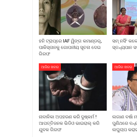
ହନି ଟ୍ରାପ୍‌ରେ IAF ୱିଙ୍ଗ କମାଣ୍ଡର୍,
ସମ୍ ନର୍ସିଂ କ
ପାକିସ୍ତାନକୁ ଗୋପନୀୟ ସୂଚନା ଦେଇ
ସ୍ତନ୍ୟପାନ ସ
ଗିରଫ
ଆଜିର ଖବର
ଆଜିର ଖବର
ନାବାଳିକା ଅପହରଣ କରି ଦୁଷ୍କର୍ମ !
ଲଗାଣ ବର୍ଷା 
ଆପତ୍ତିଜନକ ଭିଡିଓ ଭାଇରାଲ୍ କରି
ପୁଣିଥରେ ବନ୍
ଯୁବକ ଗିରଫ
ଲଘୁଚାପ କରାଇ