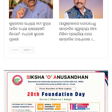
ଶୁକ୍ରବାର ସନ୍ଧ୍ୟା ୫ଟା ସୁଦ୍ଧା
ଆୟୁଷ୍ମାନରେ ଗୋପବନ୍ଧୁ
ଆସିବ ବନ୍ୟା କ୍ଷୟକ୍ଷତି
ସାମ୍ବାଦିକ ସ୍ୱାସ୍ଥ୍ୟ ବୀମା
ରିପୋର୍ଟ: ମନ୍ତ୍ରୀ ସୁରେଶ
ମିଶିବା ପ୍ରକ୍ରିୟା ନେଇ
ପୂଜାରୀ
ସାମ୍ବାଦିକ ଅସନ୍ତୋଷ ।…
PREV
NEXT