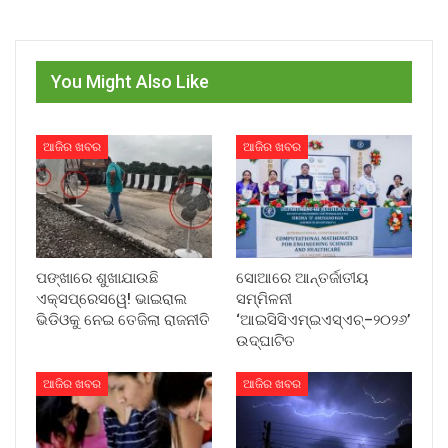
You Might Also Like
ଆଜିର ଖବର
ଆଜିର ଖବର
ପଙ୍ଖାରେ ଶୁଖାଯାଉଛି
ସୋଆରେ ଆନ୍ତର୍ଜାତୀୟ
ଏକ୍ସପ୍ରେସୱେ! ଭାଇରାଲ
ସମ୍ମିଳନୀ
ଭିଡିଓକୁ ନେଇ ତେଜିଲା ରାଜନୀତି
‘ଆଇସିସିଏମ୍‌ଇଏସ୍‌ଏଚ୍‌–୨୦୨୬’
ଉଦ୍‌ଘାଟିତ
ଆଜିର ଖବର
ଆଜିର ଖବର