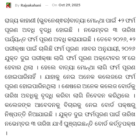
On
Oct 29, 2025
By
Rajyakahani
ରାଜ୍ୟ କାହାଣୀ (ଭୁବନେଶ୍ଵର)ବାତ୍ୟା ମୋନ୍ଥା ପାଇଁ +୨ ଫର୍ମ
ପୂରଣ ଅବଧି ବୃଦ୍ଧି ହୋଇଛି । ନଭେମ୍ବର ୩ ତାରିଖ
ପର୍ଯ୍ୟନ୍ତ ଫର୍ମ ପୂରଣ ଅବଧି କରାଯାଇଛି । ତେବେ ୨୦୨୬, +୨
ପରୀକ୍ଷା ପାଇଁ ଚାଲିଛି ଫର୍ମ ପୂରଣ ।ଖବର ଅନୁଯାୟୀ, ୨୦୨୬
ଯୁକ୍ତ ଦୁଇ ପରୀକ୍ଷା ଲାଗି ଫର୍ମ ପୂରଣ ଅକ୍ଟୋବର ୨୮ରେ
ହେବାର ଥିଲା । ହେଲେ ବାତ୍ୟା ମୋନ୍ଥା ଲାଗି ଫର୍ମ ପୂରଣ
ହୋଇପାରିନାହିଁ । ଯାହାକୁ ନେଇ ଅନେକ କଲେଜରେ ଫର୍ମ
ପୂରଣ ହୋଇପାରିନଥିଲା । ଶେଷରେ ଅନେକ କଲେଜ ବୋର୍ଡକୁ
ତାରିଖ ଅବଧିକୁ ବୃଦ୍ଧି କରିବା ଲାଗି ନିବେଦନ କରିଥିଲେ ।
କଲେଜଙ୍କ ଆବେଦନକୁ ବିଚାରକୁ ନେଇ ବୋର୍ଡ ପକ୍ଷରୁ
ନିଷ୍ପତ୍ତି ନିଆଯାଇଛି । ଯୁକ୍ତ ଦୁଇ ଫର୍ମପୂରଣ ପାଇଁ ତାରିଖ
ନଭେମ୍ବର ୩ ତାରିଖ ଯାଏଁ ଘୁଞ୍ଚାଇଛନ୍ତି ବୋର୍ଡ କର୍ତ୍ତୃପକ୍ଷ
।