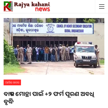
ଆଜିର ଖବର
ବାତ୍ୟା ମୋନ୍ଥା ପାଇଁ +୨ ଫର୍ମ ପୂରଣ ଅବଧି
ବୃଦ୍ଧି