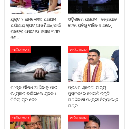
ଯୁକ୍ତ ୨ ନାମଲେଖା: ପ୍ରଥମ
ଓଡ଼ିଶାରେ ପ୍ରଥମ ! ବଜ୍ରପାତ
ପର୍ଯ୍ୟାୟ ସ୍ପଟ୍ ଆଡମିଶନ୍ ପାଇଁ
ହେବା ପୂର୍ବରୁ ବାଜିବ ସାଇରନ୍
ରାଜ୍ୟରୁ ମୋଟ ୨୫ ହଜାର ୩୩୨
ଜଣ…
ଆଜିର ଖବର
ଆଜିର ଖବର
ମା’ଙ୍କ ଔଷଧ ଆଣିବାକୁ ଯାଇ
ପ୍ରଥମ ଶ୍ରେଣୀ ପାଠ୍ୟ
ବନ୍ୟାରେ ଭାସିଗଲେ ଯୁବକ।
ପୁସ୍ତକରେ ହୋଇନି ତ୍ରୁଟି:
ମିଳିଲା ମୃତ ଦେହ
ଗଣଶିକ୍ଷା ମନ୍ତ୍ରୀ ନିତ୍ୟାନନ୍ଦ
ଗଣ୍ଡ
ଆଜିର ଖବର
ଆଜିର ଖବର