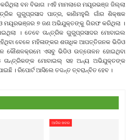
କରିଥିଲା ବନ ବିଭାଗ ।ଏହି ମାମଲାରେ ମୟୂରଭଞ୍ଜ ଜିଲ୍ଲା
୍ରିକ ଗୁରୁପ୍ରସାଦ ପାତ୍ର, କାଣିମହୁଲି ଗାଁର ଶିକ୍ଷକ
 ମୟୂରଭଞ୍ଜର ୭ ଜଣ ଅଭିଯୁକ୍ତଙ୍କୁ ଗିରଫ କରିଥିଲା ।
ାଇଥିଲା । ତେବେ ତାନ୍ତ୍ରିକ ଗୁରୁପ୍ରସାଦର ମୋବାଇଲ
ହିଥିବା ବେଳେ ମହିଳାଙ୍କର ଶତାଧିକ ଆପତ୍ତିଜନକ ଭିଡିଓ
ଳେ କୌଶଳକ୍ରମେ ଏସବୁ ଭିଡିଓ ଉତ୍ତୋଳନ ହୋଇଥିବା
 ତାନ୍ତ୍ରିକଙ୍କ ମୋବାଇଲ୍‌ ସହ ଅନ୍ୟ ଅଭିଯୁକ୍ତଙ୍କ
ଠାଯାଇଛି । ରିପୋର୍ଟ ଆସିଲେ ତଦନ୍ତ ତ୍ବରାନ୍ବିତ ହେବ ।
ଆଜିର ଖବର