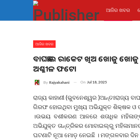
ଆଜିର ଖବର
ଆଜିର ଖବର
ବାଘଛାଲ ରାକେଟ ଖିଅ ଖୋଜୁ ଖୋଜୁ 
ଅଶ୍ଳୀଳ ଫଟୋ
On
Jul 18, 2025
By
Rajyakahani
ରାଜ୍ୟ କାହାଣୀ (ଭୁବନେଶ୍ୱର )ଆନ୍ତଃରାଜ୍ୟ ବାଘ
ଗିରଫ ହୋଇଥିବା ମୁଖ୍ୟ ଅଭିଯୁକ୍ତ ଶିକ୍ଷକ ଓ ତ
।ଉଭୟ ବଶୀକରଣ ଆଳରେ ଶତାଧିକ ମହିଳାଙ୍କ ଶ
ଅଭିଯୁକ୍ତ ତାନ୍ତ୍ରିକର ମୋବାଇଲ୍‌ରୁ ମହିଳାମ
ଘଟଣାଟି ନୂଆ ମୋଡ଼ ନେଇଛି । ମଙ୍ଗଳବାର ଦି