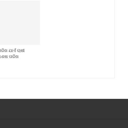
ରିଖ ଯାଏଁ ଚାଷୀ
ଶେଷ ତାରିଖ