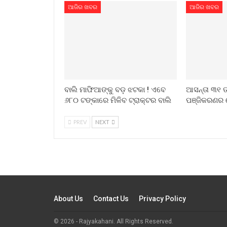
ଆଜିର ଖବର
ଆଜିର ଖବର
ବାଲି ମାଫିଆଙ୍କୁ ବଡ଼ ଝଟକା ! ଏବେ
ଆସନ୍ତା ୩୧ ତା
୬୮୦ ଟଙ୍କାରେ ମିଳିବ ଟ୍ରାକ୍ଟର ବାଲି
ପଞ୍ଜିକରଣର 
PREV
NEXT
About Us
Contact Us
Privacy Policy
© 2026 - Rajyakahani. All Rights Reserved.