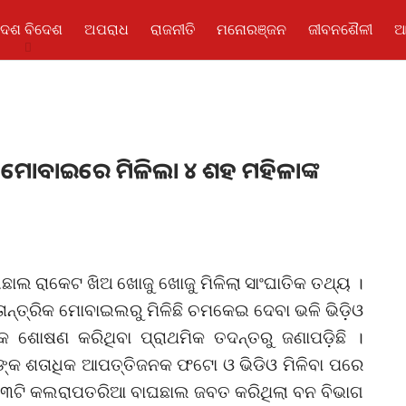
ଦେଶ ବିଦେଶ
ଅପରାଧ
ରାଜନୀତି
ମନୋରଞ୍ଜନ
ଜୀବନଶୈଳୀ
ଆ
ମୋବାଇରେ ମିଳିଲା ୪ ଶହ ମହିଳାଙ୍କ
ଛାଲ ରାକେଟ ଖିଅ ଖୋଜୁ ଖୋଜୁ ମିଳିଲା ସାଂଘାତିକ ତଥ୍ୟ ।
ାନ୍ତ୍ରିକ ମୋବାଇଲରୁ ମିଳିଛି ଚମକେଇ ଦେବା ଭଳି ଭିଡ଼ିଓ
ୋଷଣ କରିଥିବା ପ୍ରାଥମିକ ତଦନ୍ତରୁ ଜଣାପଡ଼ିଛି ।
ାନଙ୍କ ଶତାଧିକ ଆପତ୍ତିଜନକ ଫଟୋ ଓ ଭିଡିଓ ମିଳିବା ପରେ
ନ ୩ଟି କଲରାପତରିଆ ବାଘଛାଲ ଜବତ କରିଥିଲା ବନ ବିଭାଗ