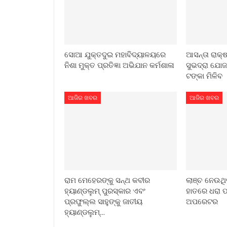
ସୋଆ ଯୁକ୍ତଦୁଇ ମହାବିଦ୍ୟାଳୟରେ
ଆସନ୍ତା ରାକ୍ଷ
ନିଶା ମୁକ୍ତ ପ୍ରତିଜ୍ଞା ଅଭିଯାନ କର୍ମଶାଳା
ସୁଭଦ୍ରା ଯୋଜନ
ଟଙ୍କା ମିଳିବ
ଆଜିର ଖବର
ଆଜିର ଖବର
ରାମ ମେହେରଙ୍କୁ ସନ୍ଥ କବୀର
ଲାଞ୍ଚ ନେଉଥିବ
ହ୍ୟାଣ୍ଡଲୁମ୍ ପୁରସ୍କାର ଏବଂ
ହାତରେ ଧରା ପ
ପ୍ରଫୁଲ୍ଲ ସାହୁଙ୍କୁ ଜାତୀୟ
ଅପରେଟର
ହ୍ୟାଣ୍ଡଲୁମ୍…