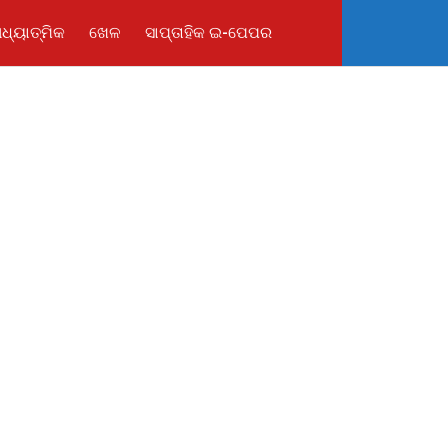
ଧ୍ୟାତ୍ମିକ
ଖେଳ
ସାପ୍ତାହିକ ଇ-ପେପର