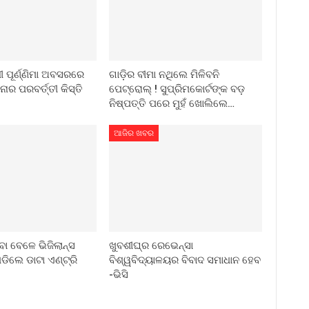
ୀ ପୂର୍ଣ୍ଣିମା ଅବସରରେ
ଗାଡ଼ିର ବୀମା ନଥିଲେ ମିଳିବନି
ାର ପରବର୍ତ୍ତୀ କିସ୍ତି
ପେଟ୍ରୋଲ୍ ! ସୁପ୍ରିମକୋର୍ଟଙ୍କ ବଡ଼
ନିଷ୍ପତ୍ତି ପରେ ମୁହଁ ଖୋଲିଲେ…
ଆଜିର ଖବର
ା ବେଳେ ଭିଜିଲାନ୍ସ
ଖୁବଶୀଘ୍ର ରେଭେନ୍ସା
ଡିଲେ ଡାଟା ଏଣ୍ଟ୍ରି
ବିଶ୍ୱବିଦ୍ୟାଳୟର ବିବାଦ ସମାଧାନ ହେବ
-ଭିସି