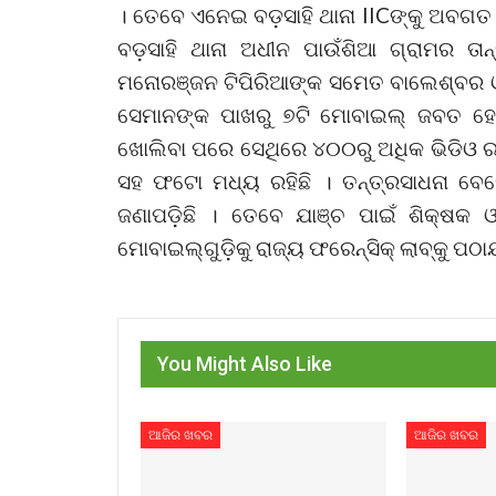
। ତେବେ ଏନେଇ ବଡ଼ସାହି ଥାନା IICଙ୍କୁ ଅବଗତ 
ବଡ଼ସାହି ଥାନା ଅଧୀନ ପାଉଁଶିଆ ଗ୍ରାମର ତାନ୍ତ
ମନୋରଞ୍ଜନ ଟିପିରିଆଙ୍କ ସମେତ ବାଲେଶ୍ବର ଓ
ସେମାନଙ୍କ ପାଖରୁ ୭ଟି ମୋବାଇଲ୍‌ ଜବତ ହେ
ଖୋଲିବା ପରେ ସେଥିରେ ୪୦୦ରୁ ଅଧିକ ଭିଡିଓ ର
ସହ ଫଟୋ ମଧ୍ୟ ରହିଛି । ତନ୍ତ୍ରସାଧନା ବେ
ଜଣାପଡ଼ିଛି । ତେବେ ଯାଞ୍ଚ ପାଇଁ ଶିକ୍ଷକ ଓ
ମୋବାଇଲ୍‌ଗୁଡ଼ିକୁ ରାଜ୍ୟ ଫରେନ୍‌ସିକ୍‌ ଲାବ୍‌କୁ ପ
You Might Also Like
ଆଜିର ଖବର
ଆଜିର ଖବର