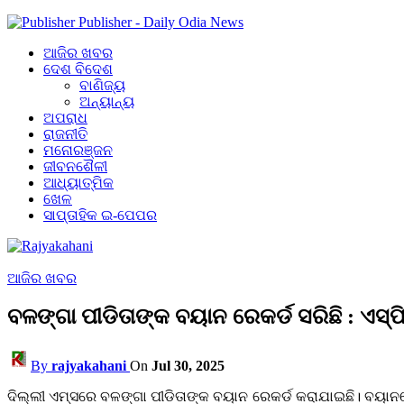
Publisher - Daily Odia News
ଆଜିର ଖବର
ଦେଶ ବିଦେଶ
ବାଣିଜ୍ୟ
ଅନ୍ୟାନ୍ୟ
ଅପରାଧ
ରାଜନୀତି
ମନୋରଞ୍ଜନ
ଜୀବନଶୈଳୀ
ଆଧ୍ୟାତ୍ମିକ
ଖେଳ
ସାପ୍ତାହିକ ଇ-ପେପର
ଆଜିର ଖବର
ବଳଙ୍ଗା ପୀଡିତାଙ୍କ ବୟାନ ରେକର୍ଡ ସରିଛି : ଏସ୍‌ପ
By
rajyakahani
On
Jul 30, 2025
ଦିଲ୍ଲୀ ଏମ୍‌ସରେ ବଳଙ୍ଗା ପୀଡିତାଙ୍କ ବୟାନ ରେକର୍ଡ କରାଯାଇଛି। ବୟାନରେ ପ