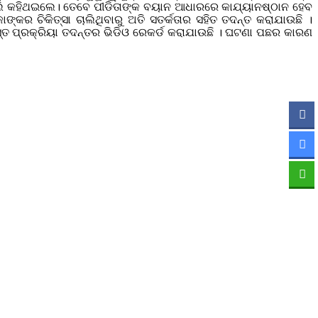
ଅ ବୋଲି କହିଥଇଲେ। ତେବେ ପୀଡିତାଙ୍କ ବୟାନ ଆଧାରରେ କାଯ୍ୟାନଷ୍ଠାନ ହେବ
୍କର ଚିକିତ୍ସା ଚାଲିଥିବାରୁ ଅତି ସତର୍କତାର ସହିତ ତଦନ୍ତ କରାଯାଉଛି ।
୍ତ ପ୍ରକ୍ରିୟା ତଦନ୍ତର ଭିଡିଓ ରେକର୍ଡ କରାଯାଉଛି । ଘଟଣା ପଛର କାରଣ