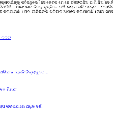
 ପ୍ରତ୍ୟକ୍ଷଦର୍ଶୀଙ୍କୁ କହିନଥିଲେ। ସେ କେବଳ ମୋତେ ବଞ୍ଚାଇଦିଅ,ପାଣି ଦି
ାରିଛି । ଆଇନଗତ ଦିଗକୁ ଦୃଷ୍ଟିରେ ରଖି କରାଯାଉଛି ତଦନ୍ତ । ନାବାଳିକାଙ
ନ୍ତ କରାଯାଉଛି । ତାହା ପୀଡିତାଙ୍କ ପରିବାର ଆଗରେ କରାଯାଉଛି । ଆଉ ସମସ
େଇ ଗିରଫ
 ଅଭିଯାନ !ପ୍ରତି ଜିଲ୍ଲାକୁ ୧୦…
ଯୁବକ ଗିରଫ
ଚାପ କରାଇପାରେ ଅଧିକ ବର୍ଷା