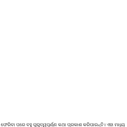
‌ ଫେରିବା ପରେ ବହୁ ଗୁରୁତ୍ୱପୂର୍ଣ୍ଣ କଥା ପ୍ରକାଶ କରିପାରନ୍ତି। ଏହା ମଧ୍ୟ