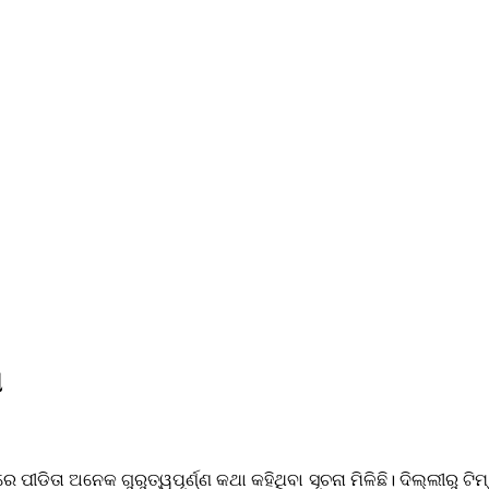
ି
ୀଡିତା ଅନେକ ଗୁରୁତ୍ୱପୂର୍ଣ୍ଣ କଥା କହିଥିବା ସୂଚନା ମିଳିଛି। ଦିଲ୍ଲୀରୁ ଟିମ୍