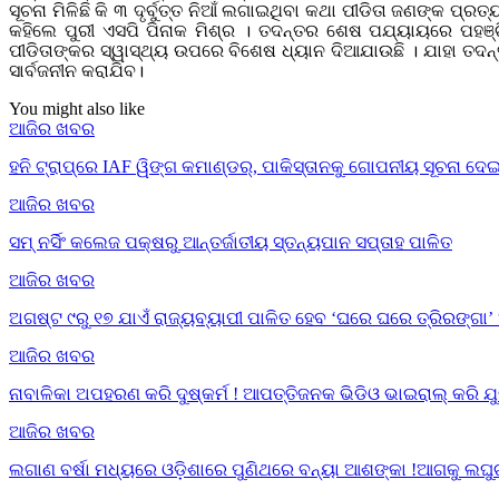
ସୂଚନା ମିଳିଛି କି ୩ ଦୃର୍ବୁତ୍ତ ନିଆଁ ଲଗାଇଥିବା କଥା ପୀଡିତା ଜଣଙ୍କ
କହିଲେ ପୁରୀ ଏସପି ପିନାକ ମିଶ୍ର । ତଦନ୍ତର ଶେଷ ପଯ୍ୟାୟରେ ପହଞ୍ଚିସ
ପୀଡିତାଙ୍କର ସ୍ୱାସ୍ଥ୍ୟ ଉପରେ ବିଶେଷ ଧ୍ୟାନ ଦିଆଯାଉଛି । ଯାହା ତଦ
ସାର୍ବଜନୀନ କରାଯିବ।
You might also like
ଆଜିର ଖବର
ହନି ଟ୍ରାପ୍‌ରେ IAF ୱିଙ୍ଗ କମାଣ୍ଡର୍, ପାକିସ୍ତାନକୁ ଗୋପନୀୟ ସୂଚନା ଦ
ଆଜିର ଖବର
ସମ୍ ନର୍ସିଂ କଲେଜ ପକ୍ଷରୁ ଆନ୍ତର୍ଜାତୀୟ ସ୍ତନ୍ୟପାନ ସପ୍ତାହ ପାଳିତ
ଆଜିର ଖବର
ଅଗଷ୍ଟ ୯ରୁ ୧୭ ଯାଏଁ ରାଜ୍ୟବ୍ୟାପୀ ପାଳିତ ହେବ ‘ଘରେ ଘରେ ତ୍ରିରଙ୍ଗା’
ଆଜିର ଖବର
ନାବାଳିକା ଅପହରଣ କରି ଦୁଷ୍କର୍ମ ! ଆପତ୍ତିଜନକ ଭିଡିଓ ଭାଇରାଲ୍ କରି 
ଆଜିର ଖବର
ଲଗାଣ ବର୍ଷା ମଧ୍ୟରେ ଓଡ଼ିଶାରେ ପୁଣିଥରେ ବନ୍ୟା ଆଶଙ୍କା !ଆଗକୁ ଲଘୁ