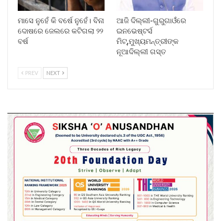
ମାସେ ନୁହେଁ କି ବର୍ଷେ ନୁହେଁ। ବିନା
ଆଜି ଦିଲ୍ଲୀ-ଗୁରୁଗାଓଁରେ
ଦୋଷରେ ଜେଲରେ କଟିଗଲା ୨୨
ଇନଭେଷ୍ଟର୍ସ
ବର୍ଷ
ମିଟ୍,ମୁଖ୍ୟମନ୍ତ୍ରୀଙ୍କ
ନୂଆଦିଲ୍ଲୀ ଗସ୍ତ
PREV
NEXT