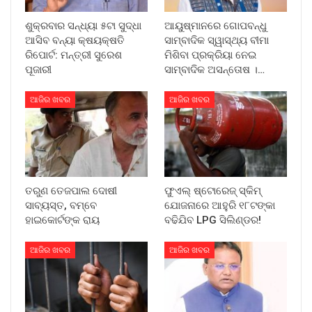
ଶୁକ୍ରବାର ସନ୍ଧ୍ୟା ୫ଟା ସୁଦ୍ଧା
ଆୟୁଷ୍ମାନରେ ଗୋପବନ୍ଧୁ
ଆସିବ ବନ୍ୟା କ୍ଷୟକ୍ଷତି
ସାମ୍ବାଦିକ ସ୍ୱାସ୍ଥ୍ୟ ବୀମା
ରିପୋର୍ଟ: ମନ୍ତ୍ରୀ ସୁରେଶ
ମିଶିବା ପ୍ରକ୍ରିୟା ନେଇ
ପୂଜାରୀ
ସାମ୍ବାଦିକ ଅସନ୍ତୋଷ ।…
ଆଜିର ଖବର
ଆଜିର ଖବର
ତରୁଣ ତେଜପାଲ ଦୋଷୀ
ଫୁଏଲ୍ ଷ୍ଟୋରେଜ୍ ସ୍କିମ୍
ସାବ୍ୟସ୍ତ, ବମ୍ବେ
ଯୋଜନାରେ ଆହୁରି ୧୮ଟଙ୍କା
ହାଇକୋର୍ଟଙ୍କ ରାୟ
ବଢିଯିବ LPG ସିଲିଣ୍ଡର!
ଆଜିର ଖବର
ଆଜିର ଖବର