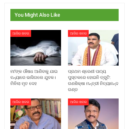
You Might Also Like
ଆଜିର ଖବର
ଆଜିର ଖବର
ମା’ଙ୍କ ଔଷଧ ଆଣିବାକୁ ଯାଇ
ପ୍ରଥମ ଶ୍ରେଣୀ ପାଠ୍ୟ
ବନ୍ୟାରେ ଭାସିଗଲେ ଯୁବକ।
ପୁସ୍ତକରେ ହୋଇନି ତ୍ରୁଟି:
ମିଳିଲା ମୃତ ଦେହ
ଗଣଶିକ୍ଷା ମନ୍ତ୍ରୀ ନିତ୍ୟାନନ୍ଦ
ଗଣ୍ଡ
ଆଜିର ଖବର
ଆଜିର ଖବର