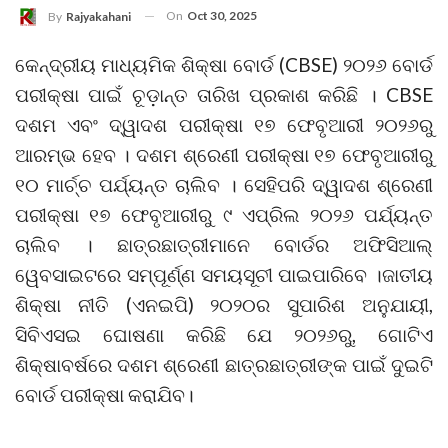
On
Oct 30, 2025
By
Rajyakahani
କେନ୍ଦ୍ରୀୟ ମାଧ୍ୟମିକ ଶିକ୍ଷା ବୋର୍ଡ (CBSE) ୨୦୨୬ ବୋର୍ଡ
ପରୀକ୍ଷା ପାଇଁ ଚୂଡ଼ାନ୍ତ ତାରିଖ ପ୍ରକାଶ କରିଛି । CBSE
ଦଶମ ଏବଂ ଦ୍ୱାଦଶ ପରୀକ୍ଷା ୧୭ ଫେବୃଆରୀ ୨୦୨୬ରୁ
ଆରମ୍ଭ ହେବ । ଦଶମ ଶ୍ରେଣୀ ପରୀକ୍ଷା ୧୭ ଫେବୃଆରୀରୁ
୧୦ ମାର୍ଚ୍ଚ ପର୍ଯ୍ୟନ୍ତ ଚାଲିବ । ସେହିପରି ଦ୍ୱାଦଶ ଶ୍ରେଣୀ
ପରୀକ୍ଷା ୧୭ ଫେବୃଆରୀରୁ ୯ ଏପ୍ରିଲ ୨୦୨୬ ପର୍ଯ୍ୟନ୍ତ
ଚାଲିବ । ଛାତ୍ରଛାତ୍ରୀମାନେ ବୋର୍ଡର ଅଫିସିଆଲ୍
ୱେବସାଇଟରେ ସମ୍ପୂର୍ଣ୍ଣ ସମୟସୂଚୀ ପାଇପାରିବେ ।ଜାତୀୟ
ଶିକ୍ଷା ନୀତି (ଏନଇପି) ୨୦୨୦ର ସୁପାରିଶ ଅନୁଯାୟୀ,
ସିବିଏସଇ ଘୋଷଣା କରିଛି ଯେ ୨୦୨୬ରୁ, ଗୋଟିଏ
ଶିକ୍ଷାବର୍ଷରେ ଦଶମ ଶ୍ରେଣୀ ଛାତ୍ରଛାତ୍ରୀଙ୍କ ପାଇଁ ଦୁଇଟି
ବୋର୍ଡ ପରୀକ୍ଷା କରାଯିବ।