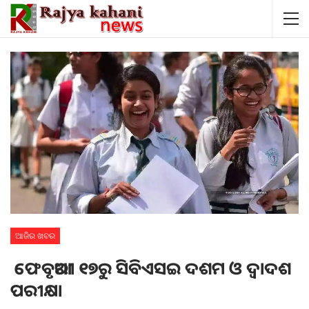
ଆଜିର ଖବର
ଫେବୃଆରୀ ୧୭ରୁ ସିବିଏସଇ ଦଶମ ଓ ଦ୍ୱାଦଶ
ପରୀକ୍ଷା