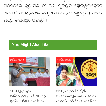
ପରିସରରେ ବ୍ୟାପକ ପୋଲିସ ମୁତୟନ ହୋଇଥିବାବେଳେ
ଏସ୍‌ପି ଓ ସାଇଣ୍ଟିଫିକ୍ ଟିମ୍ ଆସି ତଦନ୍ତ କରୁଛନ୍ତି । ସାଂସଦ
ମଧ୍ୟ ଉପସ୍ଥିତ ଅଛନ୍ତି ।
You Might Also Like
ଆଜିର ଖବର
ଆଜିର ଖବର
ସୋଆ ଯୁକ୍ତଦୁଇ
ଆସନ୍ତା ରାକ୍ଷୀ ପୂର୍ଣ୍ଣିମା
ମହାବିଦ୍ୟାଳୟରେ ନିଶା ମୁକ୍ତ
ଅବସରରେ ସୁଭଦ୍ରା ଯୋଜନାର
ପ୍ରତିଜ୍ଞା ଅଭିଯାନ କର୍ମଶାଳା
ପରବର୍ତ୍ତୀ କିସ୍ତି ଟଙ୍କା ମିଳିବ