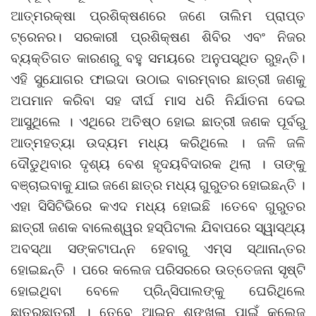
ଆତ୍ମରକ୍ଷା ପ୍ରଶିକ୍ଷଣରେ ଜଣେ ତାଲିମ ପ୍ରାପ୍ତ
ଟ୍ରେନର। ସରକାରୀ ପ୍ରଶିକ୍ଷଣ ଶିବିର ଏବଂ ନିଜର
ବ୍ୟକ୍ତିଗତ କାରଣରୁ ବହୁ ସମୟରେ ଅନୁପସ୍ଥିତ ରୁହନ୍ତି।
ଏହି ସୁଯୋଗର ଫାଇଦା ଉଠାଇ ବାରମ୍ବାର ଛାତ୍ରୀ ଜଣକୁ
ଅପମାନ କରିବା ସହ ଦୀର୍ଘ ମାସ ଧରି ନିର୍ଯାତନା ଦେଇ
ଆସୁଥିଲେ । ଏଥିରେ ଅତିଷ୍ଠ ହୋଇ ଛାତ୍ରୀ ଜଣକ ପୂର୍ବରୁ
ଆତ୍ମହତ୍ୟା ଉଦ୍ୟମ ମଧ୍ୟ କରିଥିଲେ । ଜଳି ଜଳି
ଦୌଡୁଥିବାର ଦୃଶ୍ୟ ବେଶ ହୃଦୟବିଦାରକ ଥିଲା । ତାଙ୍କୁ
ବଞ୍ଚାଇବାକୁ ଯାଇ ଜଣେ ଛାତ୍ର ମଧ୍ୟ ଗୁରୁତର ହୋଇଛନ୍ତି ।
ଏହା ସିସିଟିଭିରେ କଏଦ ମଧ୍ୟ ହୋଇଛି ।ତେବେ ଗୁରୁତର
ଛାତ୍ରୀ ଜଣକ ବାଲେଶ୍ୱର ହସ୍ପିଟାଲ ଯିବାପରେ ସ୍ୱାସ୍ଥ୍ୟ
ଅବସ୍ଥା ସଙ୍କଟାପନ୍ନ ହେବାରୁ ଏମ୍ସ ସ୍ଥାନାନ୍ତର
ହୋଇଛନ୍ତି । ପରେ କଲେଜ ପରିସରରେ ଉତ୍ତେଜନା ସୃଷ୍ଟି
ହୋଇଥିବା ବେଳେ ପ୍ରିନ୍ସିପାଲଙ୍କୁ ଘେରିଥିଲେ
ଛାତ୍ରଛାତ୍ରୀ । ତେବେ ଆଇନ ଶୃଙ୍ଖଳା ପାଇଁ କଲେଜ