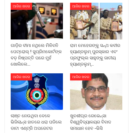
ଆଜିର ଖବର
ଆଜିର ଖବର
ଗାଡ଼ିର ବୀମା ନଥିଲେ ମିଳିବନି
ରାମ ମେହେରଙ୍କୁ ସନ୍ଥ କବୀର
ପେଟ୍ରୋଲ୍ ! ସୁପ୍ରିମକୋର୍ଟଙ୍କ
ହ୍ୟାଣ୍ଡଲୁମ୍ ପୁରସ୍କାର ଏବଂ
ବଡ଼ ନିଷ୍ପତ୍ତି ପରେ ମୁହଁ
ପ୍ରଫୁଲ୍ଲ ସାହୁଙ୍କୁ ଜାତୀୟ
ଖୋଲିଲେ…
ହ୍ୟାଣ୍ଡଲୁମ୍…
ଆଜିର ଖବର
ଆଜିର ଖବର
ଲାଞ୍ଚ ନେଉଥିବା ବେଳେ
ଖୁବଶୀଘ୍ର ରେଭେନ୍ସା
ଭିଜିଲାନ୍ସ ହାତରେ ଧରା ପଡିଲେ
ବିଶ୍ୱବିଦ୍ୟାଳୟର ବିବାଦ
ଡାଟା ଏଣ୍ଟ୍ରି ଅପରେଟର
ସମାଧାନ ହେବ -ଭିସି