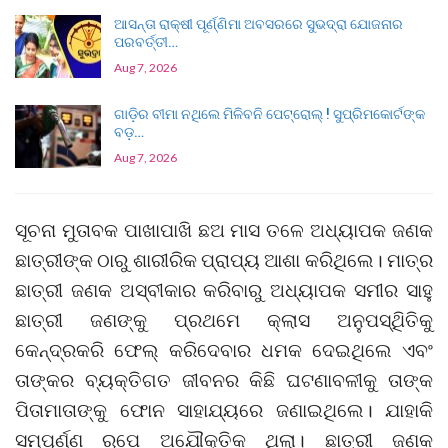
ଆସନ୍ତା ରାକ୍ଷୀ ପୂର୍ଣ୍ଣିମା ଅବସରରେ ସୁଭଦ୍ରା ଯୋଜନାର
ପରବର୍ତ୍ତୀ…
Aug 7, 2026
ଗାଡ଼ିର ବୀମା ନଥିଲେ ମିଳିବନି ପେଟ୍ରୋଲ୍ ! ସୁପ୍ରିମକୋର୍ଟଙ୍କ
ବଡ଼…
Aug 7, 2026
ସୂଚନା ମୁତାବକ ପାଖାପାଖି ଛଅ ମାସ ତଳେ ଅଧ୍ୟାପକ ଜଣକ
ଛାତ୍ରୀଙ୍କ ଠାରୁ ଶାରୀରିକ ପ୍ରାପ୍ୟ ଆଶା କରିଥିଲେ। ମାତ୍ର
ଛାତ୍ରୀ ଜଣକ ଅସ୍ବୀକାର କରିବାରୁ ଅଧ୍ୟାପକ ସମୀର ସାହୁ
ଛାତ୍ରୀ ଜଣଙ୍କୁ ପ୍ରଥମେ କ୍ଲାସ ଅନୁପସ୍ଥିିତିକୁ
କେନ୍ଦ୍ରକରି ଫେଲ୍ କରିଦେବାର ଧମକ ଦେଇଥିଲେ ଏବଂ
ତାଙ୍କର ବ୍ୟକ୍ତିଗତ ଜୀବନର କିଛି ଘଟଣାବଳୀକୁ ତାଙ୍କ
ପିତାମାତାଙ୍କୁ ଫୋନ ସାହାଯ୍ୟରେ ଜଣାଇଥିଲେ। ଯାହାକି
ସମ୍ପୂର୍ଣ୍ଣ ରୂପେ ଅଯୌକ୍ତିକ ଥିଲା। ଛାତ୍ରୀ ଜଣକ