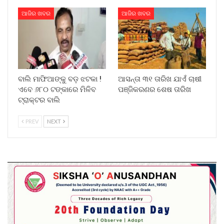
ଆଜିର ଖବର
ଆଜିର ଖବର
ବାଲି ମାଫିଆଙ୍କୁ ବଡ଼ ଝଟକା !
ଆସନ୍ତା ୩୧ ତାରିଖ ଯାଏଁ ଚାଷୀ
ଏବେ ୬୮୦ ଟଙ୍କାରେ ମିଳିବ
ପଞ୍ଜିକରଣର ଶେଷ ତାରିଖ
ଟ୍ରାକ୍ଟର ବାଲି
PREV
NEXT