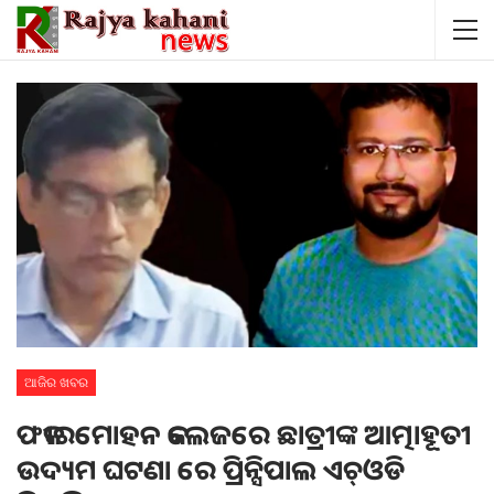
ଆଜିର ଖବର
ଫକୀରମୋହନ କଲେଜରେ ଛାତ୍ରୀଙ୍କ ଆତ୍ମାହୂତୀ
ଉଦ୍ୟମ ଘଟଣା ରେ ପ୍ରିନ୍ସିପାଲ ଏଚ୍‌ଓଡି