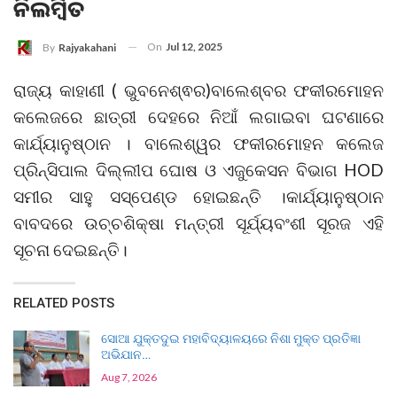
ନିଲମ୍ବିତ
On
Jul 12, 2025
By
Rajyakahani
ରାଜ୍ୟ କାହାଣୀ ( ଭୁବନେଶ୍ଵର)ବାଲେଶ୍ବର ଫକୀରମୋହନ
କଲେଜରେ ଛାତ୍ରୀ ଦେହରେ ନିଆଁ ଲଗାଇବା ଘଟଣାରେ
କାର୍ଯ୍ୟାନୁଷ୍ଠାନ । ବାଲେଶ୍ୱର ଫକୀରମୋହନ କଲେଜ
ପ୍ରିନ୍ସିପାଲ ଦିଲ୍ଲୀପ ଘୋଷ ଓ ଏଜୁକେସନ ବିଭାଗ HOD
ସମୀର ସାହୁ ସସ୍‌ପେଣ୍ଡ ହୋଇଛନ୍ତି ।କାର୍ଯ୍ୟାନୁଷ୍ଠାନ
ବାବଦରେ ଉଚ୍ଚଶିକ୍ଷା ମନ୍ତ୍ରୀ ସୂର୍ଯ୍ୟବଂଶୀ ସୂରଜ ଏହି
ସୂଚନା ଦେଇଛନ୍ତି।
RELATED POSTS
ସୋଆ ଯୁକ୍ତଦୁଇ ମହାବିଦ୍ୟାଳୟରେ ନିଶା ମୁକ୍ତ ପ୍ରତିଜ୍ଞା
ଅଭିଯାନ…
Aug 7, 2026