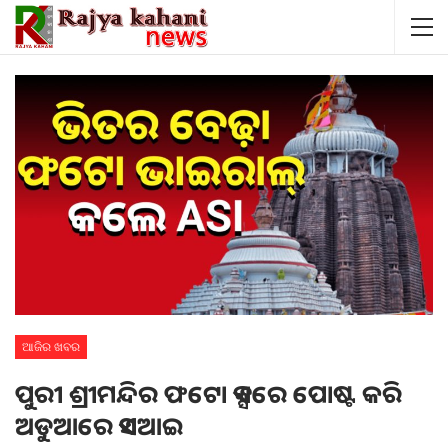
ଆଜିର ଖବର
ପୁରୀ ଶ୍ରୀମନ୍ଦିର ଫଟୋ ଏକ୍ସରେ ପୋଷ୍ଟ କରି
ଅଡୁଆରେ ଏଏସଆଇ