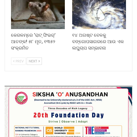
କେରଳମ୍‌ରେ ‘ରାଟ୍ ଫିଭର୍’
୧୪ ଅଗଷ୍ଟ ବେଳକୁ
ଆତଙ୍କ! ୫୮ ମୃତ, ୧୩୫୨
ବଙ୍ଗୋପସାଗରରେ ଆଉ ଏକ
ସଂକ୍ରମିତ
ଲଘୁଚାପ ସମ୍ଭାବନା
PREV
NEXT