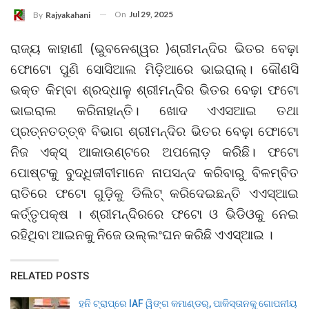
On
Jul 29, 2025
By
Rajyakahani
ରାଜ୍ୟ କାହାଣୀ (ଭୁବନେଶ୍ୱର )ଶ୍ରୀମନ୍ଦିର ଭିତର ବେଢ଼ା
ଫୋଟୋ ପୁଣି ସୋସିଆଲ ମିଡ଼ିଆରେ ଭାଇରାଲ୍। କୌଣସି
ଭକ୍ତ କିମ୍ବା ଶ୍ରଦ୍ଧାଳୁ ଶ୍ରୀମନ୍ଦିର ଭିତର ବେଢ଼ା ଫଟୋ
ଭାଇରାଲ କରିନାହାନ୍ତି। ଖୋଦ ଏଏସଆଇ ତଥା
ପ୍ରତ୍ନତତ୍ତ୍ଵ ବିଭାଗ ଶ୍ରୀମନ୍ଦିର ଭିତର ବେଢ଼ା ଫୋଟୋ
ନିଜ ଏକ୍ସ୍ ଆକାଉଣ୍ଟରେ ଅପଲୋଡ଼ କରିଛି। ଫଟୋ
ପୋଷ୍ଟକୁ ବୁଦ୍ଧିଜୀବୀମାନେ ନାପସନ୍ଦ କରିବାରୁ ବିଳମ୍ବିତ
ରାତିରେ ଫଟୋ ଗୁଡ଼ିକୁ ଡିଲିଟ୍ କରିଦେଇଛନ୍ତି ଏଏସ୍‌ଆଇ
କର୍ତ୍ତୃପକ୍ଷ । ଶ୍ରୀମନ୍ଦିରରେ ଫଟୋ ଓ ଭିଡିଓକୁ ନେଇ
ରହିଥିବା ଆଇନକୁ ନିଜେ ଉଲ୍ଲଂଘନ କରିଛି ଏଏସ୍‌ଆଇ ।
RELATED POSTS
ହନି ଟ୍ରାପ୍‌ରେ IAF ୱିଙ୍ଗ କମାଣ୍ଡର୍, ପାକିସ୍ତାନକୁ ଗୋପନୀୟ