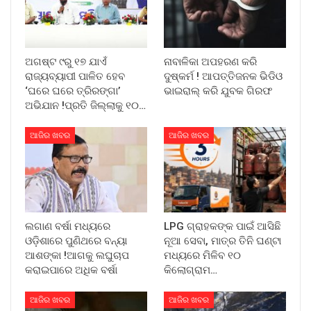
ଅଗଷ୍ଟ ୯ରୁ ୧୭ ଯାଏଁ
ନାବାଳିକା ଅପହରଣ କରି
ରାଜ୍ୟବ୍ୟାପୀ ପାଳିତ ହେବ
ଦୁଷ୍କର୍ମ ! ଆପତ୍ତିଜନକ ଭିଡିଓ
‘ଘରେ ଘରେ ତ୍ରିରଙ୍ଗା’
ଭାଇରାଲ୍ କରି ଯୁବକ ଗିରଫ
ଅଭିଯାନ !ପ୍ରତି ଜିଲ୍ଲାକୁ ୧୦…
ଆଜିର ଖବର
ଆଜିର ଖବର
ଲଗାଣ ବର୍ଷା ମଧ୍ୟରେ
LPG ଗ୍ରାହକଙ୍କ ପାଇଁ ଆସିଛି
ଓଡ଼ିଶାରେ ପୁଣିଥରେ ବନ୍ୟା
ନୂଆ ସେବା, ମାତ୍ର ତିନି ଘଣ୍ଟା
ଆଶଙ୍କା !ଆଗକୁ ଲଘୁଚାପ
ମଧ୍ୟରେ ମିଳିବ ୧୦
କରାଇପାରେ ଅଧିକ ବର୍ଷା
କିଲୋଗ୍ରାମ…
ଆଜିର ଖବର
ଆଜିର ଖବର