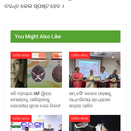
ତଦନ୍ତ କେଲ ସ୍ପଷ୍ଟ ହେବ ।
You Might Also Like
ଆଜିର ଖବର
ଆଜିର ଖବର
ହନି ଟ୍ରାପ୍‌ରେ IAF ୱିଙ୍ଗ
ସମ୍ ନର୍ସିଂ କଲେଜ ପକ୍ଷରୁ
କମାଣ୍ଡର୍, ପାକିସ୍ତାନକୁ
ଆନ୍ତର୍ଜାତୀୟ ସ୍ତନ୍ୟପାନ
ଗୋପନୀୟ ସୂଚନା ଦେଇ ଗିରଫ
ସପ୍ତାହ ପାଳିତ
ଆଜିର ଖବର
ଆଜିର ଖବର