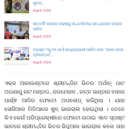
ସୂଚନା…
Aug 8, 2026
ସମ୍ ନର୍ସିଂ କଲେଜ ପକ୍ଷରୁ ଆନ୍ତର୍ଜାତୀୟ ସ୍ତନ୍ୟପାନ ସପ୍ତାହ
ପାଳିତ
Aug 8, 2026
ଅଗଷ୍ଟ ୯ରୁ ୧୭ ଯାଏଁ ରାଜ୍ୟବ୍ୟାପୀ ପାଳିତ ହେବ ‘ଘରେ ଘରେ
ତ୍ରିରଙ୍ଗା’…
Aug 8, 2026
ଏକ୍ସ ଆକାଉଣ୍ଟରେ ଶ୍ରୀମନ୍ଦିର ଭିତର ଅର୍ଥାତ୍ ପାଟ
ଅଗଣାରୁ ନାଟ ମଣ୍ଡପ , ଜଗମୋହନ , ରତ୍ନ ଭଣ୍ଡାର ବାହାର
ପାର୍ଶ୍ଵ ଆଦିର ଫୋଟୋ ଅପଲୋଡ୍‌ କରିଥିଲା । ଯାହା
ସୋସିଆଲ ମିଡିଆରେ ଖୁବ୍ ଭାଇରାଲ ହୋଇଥିଲା । ତେବେ
କିଏ କେଉଁ ପରିପ୍ରେକ୍ଷୀରେ ଫୋଟୋ ଉଠାଇ ଏତେ ସ୍ପଷ୍ଟ
ଭାବରେ ଶ୍ରୀମନ୍ଦିର ଭିତର ଭିଜୁଆଲ ଭାଇରାଲ କଲେ ତାହା