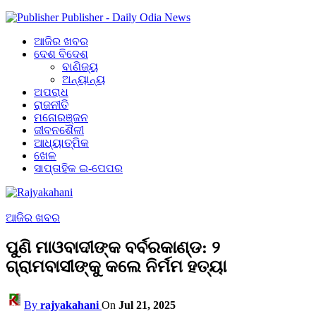
Publisher - Daily Odia News
ଆଜିର ଖବର
ଦେଶ ବିଦେଶ
ବାଣିଜ୍ୟ
ଅନ୍ୟାନ୍ୟ
ଅପରାଧ
ରାଜନୀତି
ମନୋରଞ୍ଜନ
ଜୀବନଶୈଳୀ
ଆଧ୍ୟାତ୍ମିକ
ଖେଳ
ସାପ୍ତାହିକ ଇ-ପେପର
ଆଜିର ଖବର
ପୁଣି ମାଓବାଦୀଙ୍କ ବର୍ବରକାଣ୍ଡ: ୨
ଗ୍ରାମବାସୀଙ୍କୁ କଲେ ନିର୍ମମ ହତ୍ୟା
By
rajyakahani
On
Jul 21, 2025