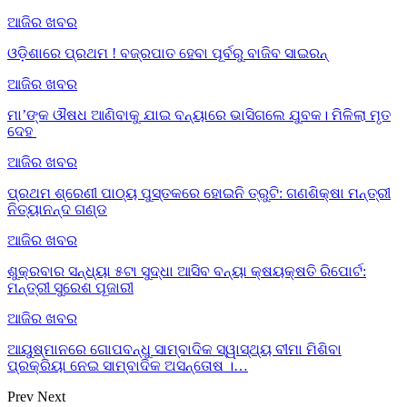
ଆଜିର ଖବର
ଓଡ଼ିଶାରେ ପ୍ରଥମ ! ବଜ୍ରପାତ ହେବା ପୂର୍ବରୁ ବାଜିବ ସାଇରନ୍
ଆଜିର ଖବର
ମା’ଙ୍କ ଔଷଧ ଆଣିବାକୁ ଯାଇ ବନ୍ୟାରେ ଭାସିଗଲେ ଯୁବକ। ମିଳିଲା ମୃତ
ଦେହ
ଆଜିର ଖବର
ପ୍ରଥମ ଶ୍ରେଣୀ ପାଠ୍ୟ ପୁସ୍ତକରେ ହୋଇନି ତ୍ରୁଟି: ଗଣଶିକ୍ଷା ମନ୍ତ୍ରୀ
ନିତ୍ୟାନନ୍ଦ ଗଣ୍ଡ
ଆଜିର ଖବର
ଶୁକ୍ରବାର ସନ୍ଧ୍ୟା ୫ଟା ସୁଦ୍ଧା ଆସିବ ବନ୍ୟା କ୍ଷୟକ୍ଷତି ରିପୋର୍ଟ:
ମନ୍ତ୍ରୀ ସୁରେଶ ପୂଜାରୀ
ଆଜିର ଖବର
ଆୟୁଷ୍ମାନରେ ଗୋପବନ୍ଧୁ ସାମ୍ବାଦିକ ସ୍ୱାସ୍ଥ୍ୟ ବୀମା ମିଶିବା
ପ୍ରକ୍ରିୟା ନେଇ ସାମ୍ବାଦିକ ଅସନ୍ତୋଷ ।…
Prev
Next