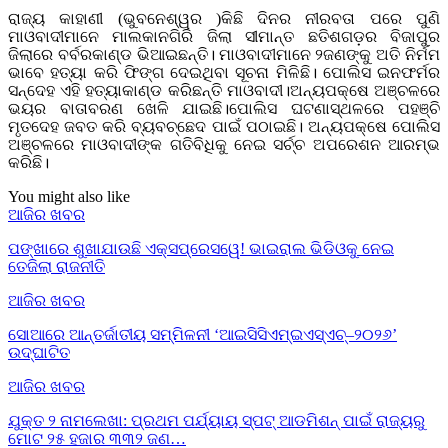
ରାଜ୍ୟ କାହାଣୀ (ଭୁବନେଶ୍ୱର )କିଛି ଦିନର ନୀରବତା ପରେ ପୁଣି
ମାଓବାଦୀମାନେ ମାଲକାନଗିରି ଜିଲା ସୀମାନ୍ତ ଛତିଶଗଡ଼ର ବିଜାପୁର
ଜିଲାରେ ବର୍ବରକାଣ୍ଡ ଭିଆଇଛନ୍ତି। ମାଓବାଦୀମାନେ ୨ଜଣଙ୍କୁ ଅତି ନିର୍ମମ
ଭାବେ ହତ୍ୟା କରି ଫିଙ୍ଗ ଦେଇଥିବା ସୂଚନା ମିଳିଛି। ପୋଲିସ ଇନଫର୍ମର
ସନ୍ଦେହ ଏହି ହତ୍ୟାକାଣ୍ଡ କରିଛନ୍ତି ମାଓବାଦୀ।ଅନ୍ୟପକ୍ଷେ ଅଞ୍ଚଳରେ
ଭୟର ବାତାବରଣ ଖେଳି ଯାଇଛି।ପୋଲିସ ଘଟଣାସ୍ଥଳରେ ପହଞ୍ଚି
ମୃତଦେହ ଜବତ କରି ବ୍ୟବଚ୍ଛେଦ ପାଇଁ ପଠାଇଛି। ଅନ୍ୟପକ୍ଷେ ପୋଲିସ
ଅଞ୍ଚଳରେ ମାଓବାଦୀଙ୍କ ଗତିବିଧିକୁ ନେଇ ସର୍ଚ୍ଚ ଅପରେଶନ ଆରମ୍ଭ
କରିଛି।
You might also like
ଆଜିର ଖବର
ପଙ୍ଖାରେ ଶୁଖାଯାଉଛି ଏକ୍ସପ୍ରେସୱେ! ଭାଇରାଲ ଭିଡିଓକୁ ନେଇ
ତେଜିଲା ରାଜନୀତି
ଆଜିର ଖବର
ସୋଆରେ ଆନ୍ତର୍ଜାତୀୟ ସମ୍ମିଳନୀ ‘ଆଇସିସିଏମ୍‌ଇଏସ୍‌ଏଚ୍‌–୨୦୨୬’
ଉଦ୍‌ଘାଟିତ
ଆଜିର ଖବର
ଯୁକ୍ତ ୨ ନାମଲେଖା: ପ୍ରଥମ ପର୍ଯ୍ୟାୟ ସ୍ପଟ୍ ଆଡମିଶନ୍ ପାଇଁ ରାଜ୍ୟରୁ
ମୋଟ ୨୫ ହଜାର ୩୩୨ ଜଣ…