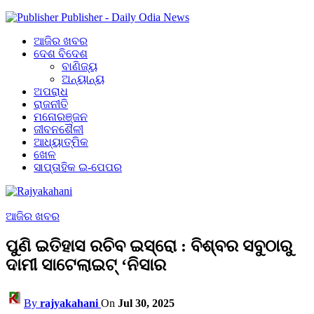
Publisher - Daily Odia News
ଆଜିର ଖବର
ଦେଶ ବିଦେଶ
ବାଣିଜ୍ୟ
ଅନ୍ୟାନ୍ୟ
ଅପରାଧ
ରାଜନୀତି
ମନୋରଞ୍ଜନ
ଜୀବନଶୈଳୀ
ଆଧ୍ୟାତ୍ମିକ
ଖେଳ
ସାପ୍ତାହିକ ଇ-ପେପର
ଆଜିର ଖବର
ପୁଣି ଇତିହାସ ରଚିବ ଇସ୍ରୋ : ବିଶ୍ବର ସବୁଠାରୁ
ଦାମୀ ସାଟେଲାଇଟ୍ ‘ନିସାର
By
rajyakahani
On
Jul 30, 2025