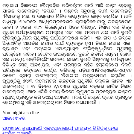
ମହାକାଶ ବିଜ୍ଞାନରେ ବୈପ୍ଳବିକ ପରିବର୍ତ୍ତନ ପାଇଁ ଆଜି ଲଞ୍ଚ ହେବାକୁ
ଯାଉଛି ସାଟେଲାଇଟ୍ ‘ନିସାର’ । ବିଶ୍ବର ସବୁଠାରୁ ଦାମୀ ସାଟେଲାଇଟ୍
‘ନିସାର’କୁ ନାସା ଓ ଇସ୍ରୋର ମିଳିତ ଉଦ୍ୟମରେ ଲଞ୍ଚ କରାଯିବ । ଆଜି
ସନ୍ଧ୍ୟା ୫.୪୦ରେ ଆନ୍ଧ୍ରପ୍ରଦେଶର ଶ୍ରୀହରିକୋଟାରୁ ଉତକ୍ଷେପଣ
ହେବ। ୨ ହଜାର ୩୯୨ କିଲୋଗ୍ରାମ ଓଜନ ବିଶିଷ୍ଟ, ନିସାର ଏକ ଭିନ୍ନ
ପୃଥିବୀ ପର୍ଯ୍ୟବେକ୍ଷଣ ଉପଗ୍ରହ ଏବଂ ଏହା ପ୍ରଥମ ଥର ପାଇଁ ଦୁଇଟି
ଫ୍ରିକ୍ୱେନ୍ସିରେ ପୃଥିବୀକୁ ପର୍ଯ୍ୟବେକ୍ଷଣ କରିବ। ଏହା ନାସା ଓ ଇସ୍ରୋ
ସିନ୍ଥେଟିକ୍ ଆପର୍ଚର ରାଡାର ପାଇଁ ବ୍ୟବହୃତ ହୁଏ। ନିସାର ନାସାର ଏଲ-
ବ୍ୟାଣ୍ଡ ଏବଂ ଇସ୍ରୋର ଏସ-ବ୍ୟାଣ୍ଡ ଫ୍ରିକ୍ୱେନ୍ସିରେ ପୃଥିବୀକୁ
ପରିକ୍ରମା କରିବ। ଗୋଟିଏ ଉପଗ୍ରହରେ ଦୁଇଟି ରାଡାର ସିଷ୍ଟମ ରଖିବା
ଏକ ଅନନ୍ୟ ଇଞ୍ଜିନିୟରିଂ ସଫଳତା କାରଣ ଦୁଇଟି ସିଷ୍ଟମକୁ ହାର୍ଡୱେରର
ବିଭିନ୍ନ ସେଟ୍ ଆବଶ୍ୟକ, ଏବଂ ପରସ୍ପର ସହିତ ହସ୍ତକ୍ଷେପ ନକରି
ପରିପୂରକ ଢଙ୍ଗରେ କାର୍ଯ୍ୟ କରିବାକୁ ପଡ଼ିଥାଏ।ଜିଏସ୍‌ଏଲଭି-ଏଫ୍୧୬
ରକେଟ୍‌ ଦ୍ବାରା ସାଟେଲାଇଟ୍ ‘ନିସାର’ର ଉତ୍‌କ୍ଷେପଣ କରାଯିବ ।
ଭୂପୃଷ୍ଠରୁ ୭୪୩ କିଲୋମିଟର ଉଚ୍ଚରେ ପୃଥିବୀର ଚକ୍କର କାଟିବ ଏହି
ସାଟେଲାଇଟ୍ । ୧୨ ଦିନରେ ୧,୨୭୩ର ପୃଥିବୀର ଚକ୍କର କାଟିବ ନିସାର
ସାଟେଲାଇଟ୍ ।ଆଉ ଏତିକି ସମୟ ଭିତରେ ଭୂପୃଷ୍ଠର ପ୍ରତ୍ୟେକ ଇଞ୍ଚର
ମ୍ୟାପ୍‌ ପ୍ରସ୍ତୁତ କରି ତଥ୍ୟ ପଠାଇବ । ନାସା ଓ ଇସ୍ରୋ ଦ୍ବାରା ପ୍ରସ୍ତୁତ
ହୋଇଥିବାରୁ ଏହି ସାଟେଲାଇଟ୍ ନାମ ନିସାର ରଖାଯାଇଛି ।
You might also like
ଆଜିର ଖବର
ପଙ୍ଖାରେ ଶୁଖାଯାଉଛି ଏକ୍ସପ୍ରେସୱେ! ଭାଇରାଲ ଭିଡିଓକୁ ନେଇ
ତେଜିଲା ରାଜନୀତି