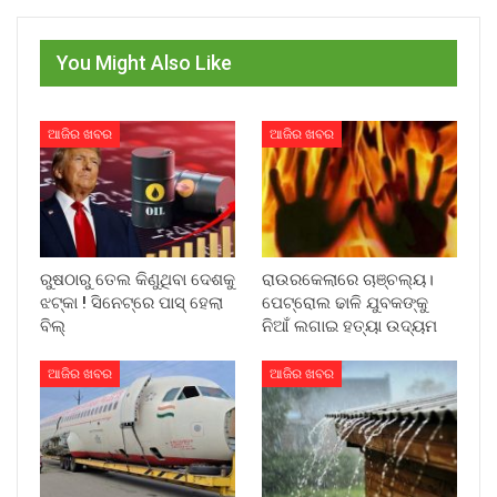
You Might Also Like
ଆଜିର ଖବର
ଆଜିର ଖବର
ରୁଷଠାରୁ ତେଲ କିଣୁଥିବା ଦେଶକୁ
ରାଉରକେଲାରେ ଚାଞ୍ଚଲ୍ୟ।
ଝଟ୍‌କା ! ସିନେଟ୍‌ରେ ପାସ୍ ହେଲା
ପେଟ୍ରୋଲ ଢାଳି ଯୁବକଙ୍କୁ
ବିଲ୍
ନିଆଁ ଲଗାଇ ହତ୍ୟା ଉଦ୍ୟମ
ଆଜିର ଖବର
ଆଜିର ଖବର