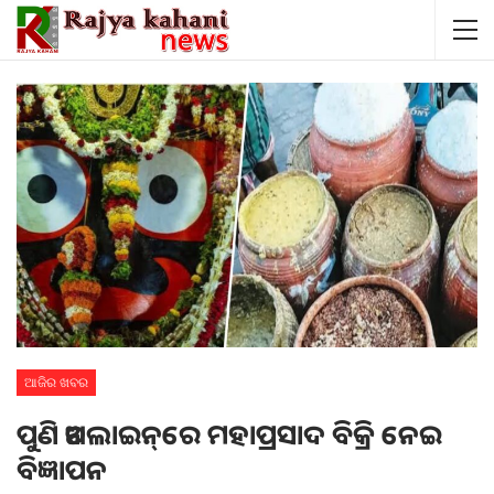
ଆଜିର ଖବର
ପୁଣି ଅନଲାଇନ୍‌ରେ ମହାପ୍ରସାଦ ବିକ୍ରି ନେଇ
ବିଜ୍ଞାପନ