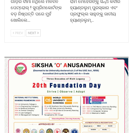
ଗାଡ଼ିର ବୀମା ନଥିଲେ ମିଳିବନି
ରାମ ମେହେରଙ୍କୁ ସନ୍ଥ କବୀର
ପେଟ୍ରୋଲ୍ ! ସୁପ୍ରିମକୋର୍ଟଙ୍କ
ହ୍ୟାଣ୍ଡଲୁମ୍ ପୁରସ୍କାର ଏବଂ
ବଡ଼ ନିଷ୍ପତ୍ତି ପରେ ମୁହଁ
ପ୍ରଫୁଲ୍ଲ ସାହୁଙ୍କୁ ଜାତୀୟ
ଖୋଲିଲେ…
ହ୍ୟାଣ୍ଡଲୁମ୍…
PREV
NEXT