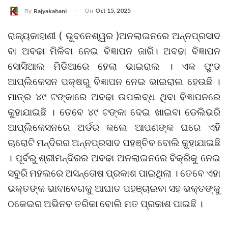
On
Oct 15, 2025
By
Rajyakahani
ରାଜ୍ୟକାହାଣୀ ( ଭୁବନେଶ୍ୱର )ଅନଲାଇନରେ ଅନ୍ନପ୍ରସାଦ
ବା ଅବଢା ମିଳିବା ନେଇ ବିଜ୍ଞାପନ ଜାରି। ଅବଢା ବିଜ୍ଞାପନ
ସୋସିଆଲ ମିଡିଆରେ ହେଲା ଭାଇରାଲ । ଏକ ଫୁଡ
ଆପ୍ଲିକେସନ ପକ୍ଷରୁ ବିଜ୍ଞାପନ ନେଇ ଭାଇରାଲ ହେଉଛି ।
ମାତ୍ର ୪୯ ଟଙ୍କାରେ ଅବଢା ଉପଲବ୍ଧ ଥିବା ବିଜ୍ଞାପନରେ
କୁହାଯାଇଛି । ତେବେ ୪୯ ଟଙ୍କା ଦେଇ ଖାଇବା ଡେଲିଭରି
ଆପ୍ଲିକେସନରେ ଅର୍ଡର କଲେ ଆପଣଙ୍କ ଘରେ ଏହି
ଚାରୋଟି ମନ୍ଦିରର ଅନ୍ନପ୍ରସାଦ ପହଞ୍ଚିବ ବୋଲି କୁହାଯାଇଛି
। ପୂର୍ବରୁ ଶ୍ରୀମନ୍ଦିରର ଅବଢା ଅନଲାଇନରେ ବିକ୍ରିକୁ ନେଇ
ସବୁରି ମହଲରେ ଅସନ୍ତୋଷ ପ୍ରକାଶ ପାଇଥିଲା । ତେବେ ଏହା
ଭକ୍ତଙ୍କ ଭାବାବେଗକୁ ଆଘାତ ପହଞ୍ଚାଇବା ସହ ଭକ୍ତଙ୍କୁ
ଠକେଇର ଅଭିନବ ତରିକା ବୋଲି ମତ ପ୍ରକାଶ ପାଇଛି ।