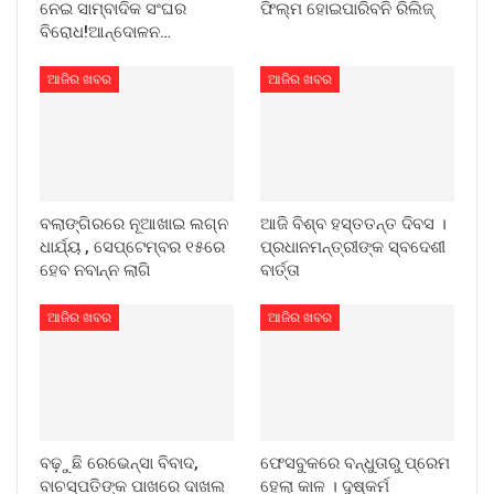
ନେଇ ସାମ୍ବାଦିକ ସଂଘର
ଫିଲ୍ମ ହୋଇପାରିବନି ରିଲିଜ୍
ବିରୋଧ!ଆନ୍ଦୋଳନ…
ଆଜିର ଖବର
ଆଜିର ଖବର
ବଲାଙ୍ଗିରରେ ନୂଆଖାଇ ଲଗ୍ନ
ଆଜି ବିଶ୍ବ ହସ୍ତତନ୍ତ ଦିବସ ।
ଧାର୍ଯ୍ୟ , ସେପ୍ଟେମ୍ବର ୧୫ରେ
ପ୍ରଧାନମନ୍ତ୍ରୀଙ୍କ ସ୍ବଦେଶୀ
ହେବ ନବାନ୍ନ ଲାଗି
ବାର୍ତ୍ତା
ଆଜିର ଖବର
ଆଜିର ଖବର
ବଢ଼ୁଛି ରେଭେନ୍ସା ବିବାଦ,
ଫେସବୁକରେ ବନ୍ଧୁତାରୁ ପ୍ରେମ
ବାଚସ୍ପତିଙ୍କ ପାଖରେ ଦାଖଲ
ହେଲା କାଳ । ଦୁଷ୍କର୍ମ