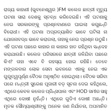
ରାଜ୍ୟ କାହାଣୀ (ଭୁବନେଶ୍ୱର )FM କଲେଜ ଛାତ୍ରୀ ମୃତ୍ୟୁ
ଘଟଣା ସାରା ଦେଶକୁ ସ୍ତବ୍ଧ କରିଦେଇଛି। ଏହି ଘଟଣାକୁ
ନେଇ ସରକାରଙ୍କୁ ପ୍ରଶ୍ନବାଣରେ ଘାଇଲା କରୁଛନ୍ତି
ବିରୋଧୀ। ଏହି ଘଟଣା ଅପ୍ରତ୍ୟାଶିତ ଭାବେ ଘଟିଲା ନା
ଯୋଜନାବଦ୍ଧ ଭାବେ କରାଗଲା, ତାହାକୁ ନେଇ ପ୍ରଶ୍ନ ଉଠୁଛି।
ଏହି ଘଟଣା ପଛରେ କାହାର ନା କାହାର ହାତ ରହିଥିବା ସନ୍ଦେହ
କରାଯାଉଛି। କଲେଜ ପରିସରରେ ଛାତ୍ରୀ ଜଳିଯିବା ପଛରେ
କିଏ? ତାହା ଏବେ ବି ରହସ୍ୟ ହୋଇ ରହିଛି। ତେବେ
ମଙ୍ଗଳବାର ଲୋକ ସେବା ଭବନରେ ଏହାକୁ ନେଇ ଏକ
ଗୁରୁତ୍ୱପୂର୍ଣ୍ଣ ବୈଠକ ଅନୁଷ୍ଠିତ ହୋଇଥିଲା। ବୈଠକ ସରିବା
ପରେ ମନ୍ତ୍ରୀ ସୁରେଶ ପୂଜାରୀ ବଡ଼ ସୂଚନା ଦେଇ କହିଥିଲେ,
ଏଥିରେ କେବଳ କଲେଜ ପ୍ରିନ୍ସପାଲ ଏବଂ HOD ସମୀର ସାହୁ
ଏଥିରେ ଦୋଷୀ ନୁହଁନ୍ତି। ଏଥିରେ ଗୁଡିଏ ଦୋଷୀ ଅଛନ୍ତି।
ମୃତକ ସୌମ୍ୟାଶ୍ରୀଙ୍କୁ ଅନେକ ଜଣ ନିର୍ଯାତନା, ଅପମାନିତ