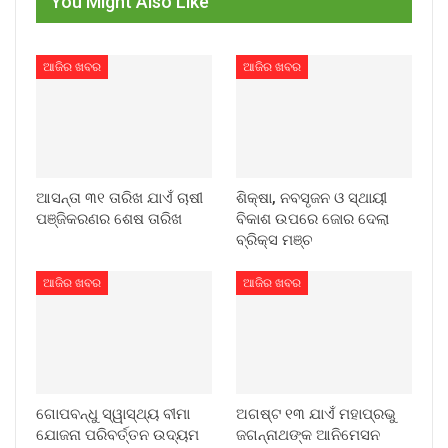
You Might Also Like
ଆଜିର ଖବର
ଆଜିର ଖବର
ଆସନ୍ତା ୩୧ ତାରିଖ ଯାଏଁ ଚାଷୀ
ଶିକ୍ଷା, ନବସୃଜନ ଓ ସ୍ଥାୟୀ
ପଞ୍ଜିକରଣର ଶେଷ ତାରିଖ
ବିକାଶ ଉପରେ ଜୋର ଦେଲା
ବ୍ରିକ୍ସ ମଞ୍ଚ
ଆଜିର ଖବର
ଆଜିର ଖବର
ଗୋପବନ୍ଧୁ ସ୍ୱାସ୍ଥ୍ୟ ବୀମା
ଅଗଷ୍ଟ ୧୩ ଯାଏଁ ମହାପ୍ରଭୁ
ଯୋଜନା ପରିବର୍ତ୍ତନ ଉଦ୍ୟମ
ଜଗନ୍ନାଥଙ୍କ ଆନିମେସନ