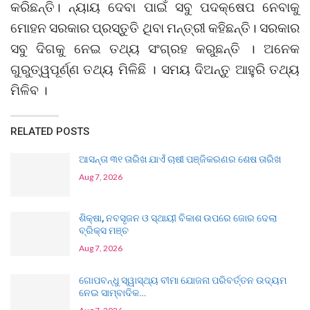
କରିଛନ୍ତି। ନ୍ୟାୟ ଦେବା ପାଇଁ ସବୁ ପଦକ୍ଷେପ ନେବାକୁ
ମୋହନ ସରକାର ପ୍ରସ୍ତୁତି ଥିବା ମନ୍ତ୍ରୀ କହିଛନ୍ତି। ସରକାର
ସବୁ ଦିଗକୁ ନେଇ ତଥ୍ୟ ସଂଗ୍ରହ କରୁଛନ୍ତି । ଅନେକ
ଗୁରୁତ୍ୱପୂର୍ଣ୍ଣ ତଥ୍ୟ ମିଳିଛି । ସମୟ ଦିଅନ୍ତୁ ଆହୁରି ତଥ୍ୟ
ମିଳିବ ।
RELATED POSTS
ଆସନ୍ତା ୩୧ ତାରିଖ ଯାଏଁ ଚାଷୀ ପଞ୍ଜିକରଣର ଶେଷ ତାରିଖ
Aug 7, 2026
ଶିକ୍ଷା, ନବସୃଜନ ଓ ସ୍ଥାୟୀ ବିକାଶ ଉପରେ ଜୋର ଦେଲା
ବ୍ରିକ୍ସ ମଞ୍ଚ
Aug 7, 2026
ଗୋପବନ୍ଧୁ ସ୍ୱାସ୍ଥ୍ୟ ବୀମା ଯୋଜନା ପରିବର୍ତ୍ତନ ଉଦ୍ୟମ
ନେଇ ସାମ୍ବାଦିକ…