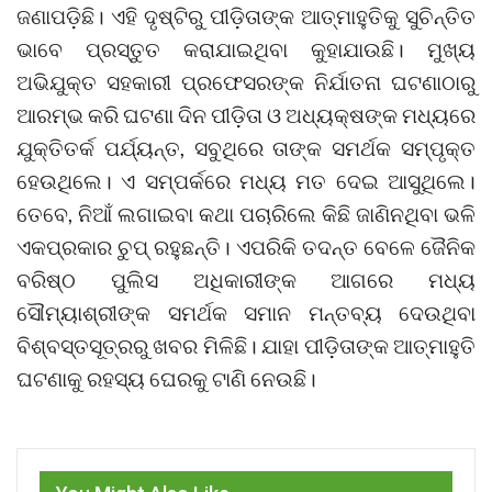
ଜଣାପଡ଼ିଛି। ଏହି ଦୃଷ୍ଟିରୁ ପୀଡ଼ିତାଙ୍କ ଆତ୍ମାହୁତିକୁ ସୁଚିନ୍ତିତ
ଭାବେ ପ୍ରସ୍ତୁତ କରାଯାଇଥିବା କୁହାଯାଉଛି। ମୁଖ୍ୟ
ଅଭିଯୁକ୍ତ ସହକାରୀ ପ୍ରଫେସରଙ୍କ ନିର୍ଯାତନା ଘଟଣାଠାରୁ
ଆରମ୍ଭ କରି ଘଟଣା ଦିନ ପୀଡ଼ିତା ଓ ଅଧ୍ୟକ୍ଷଙ୍କ ମଧ୍ୟରେ
ଯୁକ୍ତିତର୍କ ପର୍ଯ୍ୟନ୍ତ, ସବୁଥିରେ ତାଙ୍କ ସମର୍ଥକ ସମ୍ପୃକ୍ତ
ହେଉଥିଲେ। ଏ ସମ୍ପର୍କରେ ମଧ୍ୟ ମତ ଦେଇ ଆସୁଥିଲେ।
ତେବେ, ନିଆଁ ଲଗାଇବା କଥା ପଚାରିଲେ କିଛି ଜାଣିନଥିବା ଭଳି
ଏକପ୍ରକାର ଚୁପ୍‌ ରହୁଛନ୍ତି। ଏପରିକି ତଦନ୍ତ ବେଳେ ଜୈନିକ
ବରିଷ୍ଠ ପୁଲିସ ଅଧିକାରୀଙ୍କ ଆଗରେ ମଧ୍ୟ
ସୌମ୍ୟାଶ୍ରୀଙ୍କ ସମର୍ଥକ ସମାନ ମନ୍ତବ୍ୟ ଦେଉଥିବା
ବିଶ୍ବସ୍ତସୂତ୍ରରୁ ଖବର ମିଳିଛି। ଯାହା ପୀଡ଼ିତାଙ୍କ ଆତ୍ମାହୁତି
ଘଟଣାକୁ ରହସ୍ୟ ଘେରକୁ ଟାଣି ନେଉଛି।