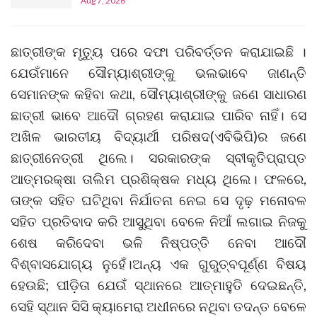
Aug 7, 2026
ଛାତ୍ରୀଙ୍କ ମୃତ୍ୟୁ ପରେ ଦଫା ପରିବର୍ତ୍ତନ କରାଯାଇଛି ।
ଯେଉଁମାନେ ସୌମ୍ୟାଶ୍ରୀଙ୍କୁ ଭଲଭାବେ ଜାଣନ୍ତି
ସେମାନଙ୍କ କହିବା କଥା, ସୌମ୍ୟାଶ୍ରୀଙ୍କୁ ଜଣେ ସାଧାରଣ
ଛାତ୍ରୀ ଭାବେ ଆଦୌ ଗ୍ରହଣ କରାଯାଇ ପାରିବ ନାହିଁ। ସେ
ଅଖିଳ ଭାରତୀୟ ବିଦ୍ୟାର୍ଥୀ ପରିଷଦ(ଏବିଭିପି)ର ଜଣେ
ଛାତ୍ରୀନେତ୍ରୀ ଥିଲେ। ସରକାରଙ୍କ ସ୍ବୀକୃତିପ୍ରାପ୍ତ
ଆତ୍ମରକ୍ଷା ତାଲିମ ପ୍ରଶିକ୍ଷକ ମଧ୍ୟ ଥିଲେ। ଫଳରେ,
ତାଙ୍କ ସହିତ ଘଟିଥିବା ନିର୍ଯାତନା ନେଇ ସେ ଦୃଢ଼ ମନୋବଳ
ସହିତ ପ୍ରତିବାଦ କରି ଆସୁଥିବା ବେଳେ ନିଆଁ ଲଗାଇ ନିଜକୁ
ଶେଷ କରିଦେବା ଭଳି ନିଷ୍ପତ୍ତି ନେବା ଆଦୌ
ବିଶ୍ବାସଯୋଗ୍ୟ ନୁହେଁ।ଅନ୍ୟ ଏକ ଗୁରୁତ୍ବପୂର୍ଣ୍ଣ ବିଷୟ
ହେଉଛି; ପୀଡ଼ିତା ଯେଉଁ ସ୍ଥାନରେ ଆତ୍ମାହୁତି ଦେଇଛନ୍ତି,
ସେହି ସ୍ଥାନ ସିସି କ୍ୟାମେରା ଅଧୀନରେ ନଥିବା ତଦନ୍ତ ବେଳେ