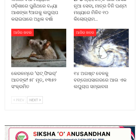
ଓଡ଼ିଶାରେ ପୁଣିଥରେ ବନ୍ୟା
ନୂଆ ସେବା, ମାତ୍ର ତିନି ଘଣ୍ଟା
ଆଶଙ୍କା !ଆଗକୁ ଲଘୁଚାପ
ମଧ୍ୟରେ ମିଳିବ ୧୦
କରାଇପାରେ ଅଧିକ ବର୍ଷା
କିଲୋଗ୍ରାମ…
ଆଜିର ଖବର
ଆଜିର ଖବର
କେରଳମ୍‌ରେ ‘ରାଟ୍ ଫିଭର୍’
୧୪ ଅଗଷ୍ଟ ବେଳକୁ
ଆତଙ୍କ! ୫୮ ମୃତ, ୧୩୫୨
ବଙ୍ଗୋପସାଗରରେ ଆଉ ଏକ
ସଂକ୍ରମିତ
ଲଘୁଚାପ ସମ୍ଭାବନା
PREV
NEXT