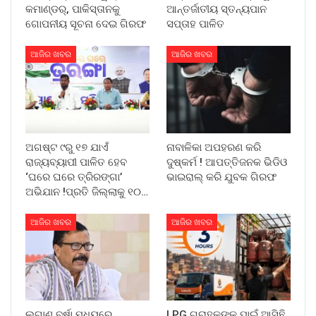
କମାଣ୍ଡର୍, ପାକିସ୍ତାନକୁ
ଆନ୍ତର୍ଜାତୀୟ ସ୍ତନ୍ୟପାନ
ଗୋପନୀୟ ସୂଚନା ଦେଇ ଗିରଫ
ସପ୍ତାହ ପାଳିତ
ଆଜିର ଖବର
ଆଜିର ଖବର
ଅଗଷ୍ଟ ୯ରୁ ୧୭ ଯାଏଁ
ନାବାଳିକା ଅପହରଣ କରି
ରାଜ୍ୟବ୍ୟାପୀ ପାଳିତ ହେବ
ଦୁଷ୍କର୍ମ ! ଆପତ୍ତିଜନକ ଭିଡିଓ
‘ଘରେ ଘରେ ତ୍ରିରଙ୍ଗା’
ଭାଇରାଲ୍ କରି ଯୁବକ ଗିରଫ
ଅଭିଯାନ !ପ୍ରତି ଜିଲ୍ଲାକୁ ୧୦…
ଆଜିର ଖବର
ଆଜିର ଖବର
ଲଗାଣ ବର୍ଷା ମଧ୍ୟରେ
LPG ଗ୍ରାହକଙ୍କ ପାଇଁ ଆସିଛି