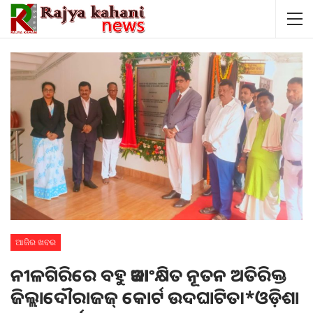
ଆଜିର ଖବର
ନୀଳଗିରିରେ ବହୁ ଆକାଂକ୍ଷିତ ନୂତନ ଅତିରିକ୍ତ
ଜିଲ୍ଲାଦୌରାଜଜ୍ କୋର୍ଟ ଉଦଘାଟିତ।*ଓଡ଼ିଶା