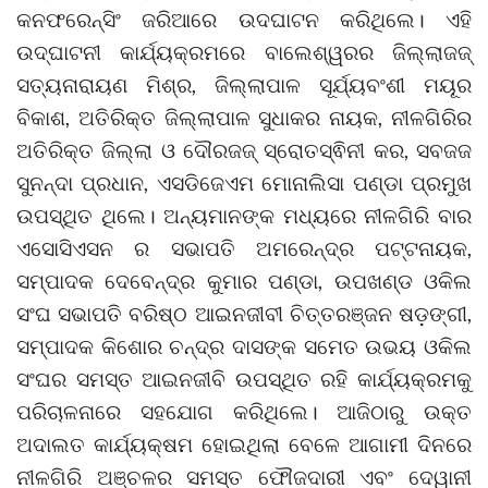
କନଫରେନ୍ସିଂ ଜରିଆରେ ଉଦଘାଟନ କରିଥିଲେ। ଏହି
ଉଦ୍ଘାଟନୀ କାର୍ଯ୍ୟକ୍ରମରେ ବାଲେଶ୍ୱରର ଜିଲ୍ଲାଜଜ୍
ସତ୍ୟନାରାୟଣ ମିଶ୍ର, ଜିଲ୍ଲାପାଳ ସୂର୍ଯ୍ୟବଂଶୀ ମୟୂର
ବିକାଶ, ଅତିରିକ୍ତ ଜିଲ୍ଲାପାଳ ସୁଧାକର ନାୟକ, ନୀଳଗିରିର
ଅତିରିକ୍ତ ଜିଲ୍ଲା ଓ ଦୌରଜଜ୍ ସ୍ରୋତସ୍ଵିନୀ କର, ସବଜଜ
ସୁନନ୍ଦା ପ୍ରଧାନ, ଏସଡିଜେଏମ ମୋନାଲିସା ପଣ୍ଡା ପ୍ରମୁଖ
ଉପସ୍ଥିତ ଥିଲେ। ଅନ୍ୟମାନଙ୍କ ମଧ୍ୟରେ ନୀଳଗିରି ବାର
ଏସୋସିଏସନ ର ସଭାପତି ଅମରେନ୍ଦ୍ର ପଟ୍ଟନାୟକ,
ସମ୍ପାଦକ ଦେବେନ୍ଦ୍ର କୁମାର ପଣ୍ଡା, ଉପଖଣ୍ଡ ଓକିଲ
ସଂଘ ସଭାପତି ବରିଷ୍ଠ ଆଇନଜୀବୀ ଚିତ୍ତରଞ୍ଜନ ଷଡ଼ଙ୍ଗୀ,
ସମ୍ପାଦକ କିଶୋର ଚନ୍ଦ୍ର ଦାସଙ୍କ ସମେତ ଉଭୟ ଓକିଲ
ସଂଘର ସମସ୍ତ ଆଇନଜୀବି ଉପସ୍ଥିତ ରହି କାର୍ଯ୍ୟକ୍ରମକୁ
ପରିଚାଳନାରେ ସହଯୋଗ କରିଥିଲେ। ଆଜିଠାରୁ ଉକ୍ତ
ଅଦାଲତ କାର୍ଯ୍ୟକ୍ଷମ ହୋଇଥିଲା ବେଳେ ଆଗାମୀ ଦିନରେ
ନୀଳଗିରି ଅଞ୍ଚଳର ସମସ୍ତ ଫୌଜଦାରୀ ଏବଂ ଦେୱାନୀ