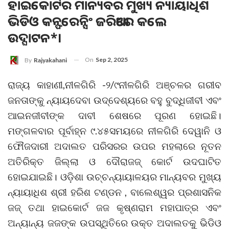
ହାଇକୋର୍ଟର ମାନ୍ୟବର ମୁଖ୍ୟ ନ୍ୟାୟାଧିଶ
ଭିଡିଓ କନ୍ଫରେନ୍ସିଂ ଜରିଆରେ କଲେ
ଉଦ୍ଘାଟନ*।
On
Sep 2, 2025
By
Rajyakahani
ରାଜ୍ୟ କାହାଣୀ,ନୀଳଗିରି -୨/୯ନୀଳଗିରି ଅଞ୍ଚଳର ଗରୀବ
ଜନତାଙ୍କୁ ନ୍ୟାୟଦେବା ଉଦ୍ଦେଶ୍ୟରେ ବହୁ ବୁଦ୍ଧିଜୀବୀ ଏବଂ
ଆଇନଜୀବୀଙ୍କ ଦାବୀ ଶେଷରେ ପୂରଣ ହୋଇଛି।
ମଙ୍ଗଳବାର ପୂର୍ବାହ୍ନ ୯.୪୫ସମୟରେ ନୀଳଗିରି ଦେୱାନି ଓ
ଫୌଜଦାରୀ ଅଦାଲତ ପରିସରର ଉପର ମହଲାରେ ନୂତନ
ଅତିରିକ୍ତ ଜିଲ୍ଲା ଓ ଦୌରାଜଜ୍ କୋର୍ଟ ଉଦଘାଟିତ
ହୋଇଯାଇଛି। ଓଡ଼ିଶା ଉଚ୍ଚନ୍ୟାୟାଳୟର ମାନ୍ୟବର ମୁଖ୍ୟ
ନ୍ୟାୟାଧିଶ ଶ୍ରୀ ହରିଶ ଟଣ୍ଡନ , ବାଲେଶ୍ୱର ପ୍ରଶାସନିକ
ଜଜ୍ ତଥା ହାଇକୋର୍ଟ ଜଜ କୃଷ୍ଣରାମ ମହାପାତ୍ର ଏବଂ
ଅନ୍ୟାନ୍ୟ ଜଜଙ୍କ ଉପସ୍ଥିତିରେ ଉକ୍ତ ଅଦାଲତକୁ ଭିଡିଓ