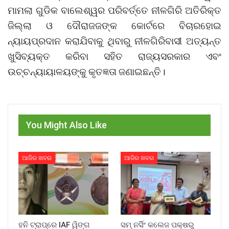
ମାମଲା ଗୁଡିକ ବାଲେଶ୍ୱର ପରିବର୍ତ୍ତେ ନୀଳଗିରି ଅତିରିକ୍ତ
ଜିଲ୍ଲା ଓ ଦୌରାଜଜଙ୍କ କୋର୍ଟରେ ବିଚାରହୋଇ
ନ୍ୟାୟପ୍ରଦାନ କରାଯିବାକୁ ଥିବାରୁ ନୀଳଗିରିବାସୀ ଅତ୍ୟନ୍ତ
ଖୁସିବ୍ୟକ୍ତ କରିବା ସହିତ ରାଜ୍ୟସରକାର ଏବଂ
ଉଚ୍ଚନ୍ୟାୟାଳୟଙ୍କୁ କୃତଜ୍ଞତା ଜଣାଇଛନ୍ତି।
You Might Also Like
ଆଜିର ଖବର
ଆଜିର ଖବର
ହନି ଟ୍ରାପ୍‌ରେ IAF ୱିଙ୍ଗ
ସମ୍ ନର୍ସିଂ କଲେଜ ପକ୍ଷରୁ