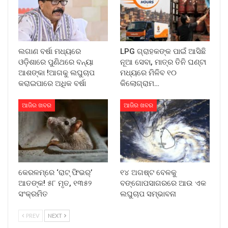
ଲଗାଣ ବର୍ଷା ମଧ୍ୟରେ
LPG ଗ୍ରାହକଙ୍କ ପାଇଁ ଆସିଛି
ଓଡ଼ିଶାରେ ପୁଣିଥରେ ବନ୍ୟା
ନୂଆ ସେବା, ମାତ୍ର ତିନି ଘଣ୍ଟା
ଆଶଙ୍କା !ଆଗକୁ ଲଘୁଚାପ
ମଧ୍ୟରେ ମିଳିବ ୧୦
କରାଇପାରେ ଅଧିକ ବର୍ଷା
କିଲୋଗ୍ରାମ…
ଆଜିର ଖବର
ଆଜିର ଖବର
କେରଳମ୍‌ରେ ‘ରାଟ୍ ଫିଭର୍’
୧୪ ଅଗଷ୍ଟ ବେଳକୁ
ଆତଙ୍କ! ୫୮ ମୃତ, ୧୩୫୨
ବଙ୍ଗୋପସାଗରରେ ଆଉ ଏକ
ସଂକ୍ରମିତ
ଲଘୁଚାପ ସମ୍ଭାବନା
PREV
NEXT