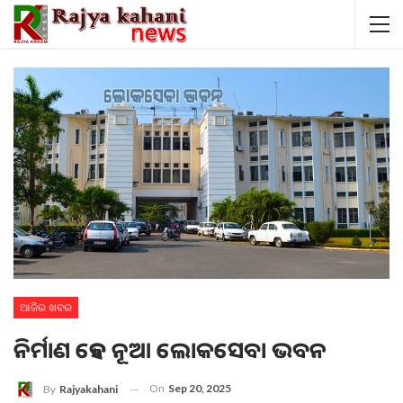
ଆଜିର ଖବର
ନିର୍ମାଣ ହେବ ନୂଆ ଲୋକସେବା ଭବନ
On
Sep 20, 2025
By
Rajyakahani