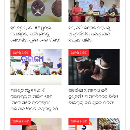
ହନି ଟ୍ରାପ୍‌ରେ IAF ୱିଙ୍ଗ
ସମ୍ ନର୍ସିଂ କଲେଜ ପକ୍ଷରୁ
କମାଣ୍ଡର୍, ପାକିସ୍ତାନକୁ
ଆନ୍ତର୍ଜାତୀୟ ସ୍ତନ୍ୟପାନ
ଗୋପନୀୟ ସୂଚନା ଦେଇ ଗିରଫ
ସପ୍ତାହ ପାଳିତ
ଆଜିର ଖବର
ଆଜିର ଖବର
ଅଗଷ୍ଟ ୯ରୁ ୧୭ ଯାଏଁ
ନାବାଳିକା ଅପହରଣ କରି
ରାଜ୍ୟବ୍ୟାପୀ ପାଳିତ ହେବ
ଦୁଷ୍କର୍ମ ! ଆପତ୍ତିଜନକ ଭିଡିଓ
‘ଘରେ ଘରେ ତ୍ରିରଙ୍ଗା’
ଭାଇରାଲ୍ କରି ଯୁବକ ଗିରଫ
ଅଭିଯାନ !ପ୍ରତି ଜିଲ୍ଲାକୁ ୧୦…
ଆଜିର ଖବର
ଆଜିର ଖବର