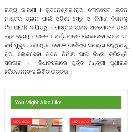
ରାଜ୍ୟ କାହାଣୀ ( ଭୁବନେଶ୍ଵର,)ନୂଆ ଲୋକସେବା ଭବନ
ମାଷ୍ଟର ପ୍ଲାନ ପାଇଁ ଓଡିଶା ସେତୁ ଓ ନିର୍ମାଣ ନିଗମକୁ
ଦିଆଯାଇଛି ଦାୟିତ୍ୱ । ମାଷ୍ଟର ପ୍ଲାନ ଅନୁମୋଦନ ପରେ
ହେବ ବ୍ୟୟ ଅଟକଳ । ବର୍ତ୍ତମାନର ଲୋକସେବା ଭବନ ୬୮
ବର୍ଷ ପୁରୁଣା ହୋଇଥିବା ବେଳେ ପାର୍କିଙ୍ଗ ସମସ୍ୟା ରହୁଥିବାରୁ
ନୂଆ ଲୋକସେବା ଭବନ ନିର୍ମାଣ ପାଇଁ ଚିନ୍ତା କରିଛନ୍ତି
ସରକାର । ବିଧାନସଭାରେ ପୂର୍ତ୍ତ ମନ୍ତ୍ରୀ ପୃଥୀରାଜ
ହରିଚନ୍ଦନଙ୍କ ଲିଖିତ ଉତ୍ତର ।
You Might Also Like
ଆଜିର ଖବର
ଆଜିର ଖବର