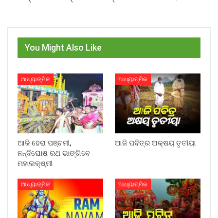
You Might Also Like
ଆଧ୍ୟାତ୍ମିକ
ଆଧ୍ୟାତ୍ମିକ
ଆଜି ହେରା ପଞ୍ଚମୀ,
ଆଜି ପବିତ୍ର ଅକ୍ଷୟ ତୃତୀୟା
ନନ୍ଦିଘୋଷ ରଥ ଭାଙ୍ଗିବେ
ମହାଲକ୍ଷ୍ମୀ
ଆଧ୍ୟାତ୍ମିକ
ଆଧ୍ୟାତ୍ମିକ