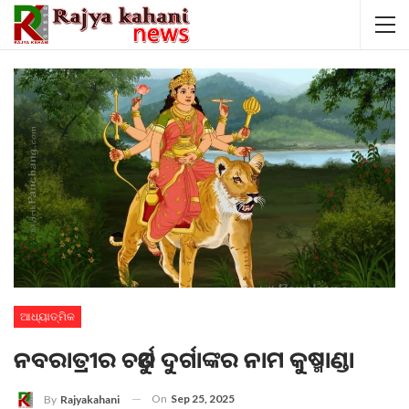
ଆଧ୍ୟାତ୍ମିକ
ନବରାତ୍ରୀର ଚତୁର୍ଥ ଦୁର୍ଗାଙ୍କର ନାମ କୁଷ୍ମାଣ୍ଡା
On
Sep 25, 2025
By
Rajyakahani