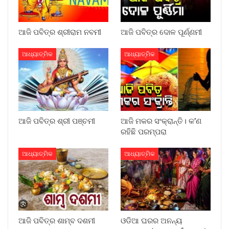
ଆଜି ପବିତ୍ର ଶ୍ରୀରାମ ନବମୀ
ଆଜି ପବିତ୍ର ଦୋଳ ପୂର୍ଣ୍ଣମୀ
ଆଧ୍ୟାତ୍ମିକ
ଆଧ୍ୟାତ୍ମିକ
ଆଜି ପବିତ୍ର ଶ୍ରୀ ପଞ୍ଚମୀ
ଆଜି ମକର ସଂକ୍ରାନ୍ତି। କ’ଣ
ରହିଛି ପରମ୍ପରା
ଆଧ୍ୟାତ୍ମିକ
ଆଧ୍ୟାତ୍ମିକ
ଆଜି ପବିତ୍ର ଶାମ୍ବ ଦଶମୀ
ଓଡିଆ ଘରର ଅନନ୍ୟ