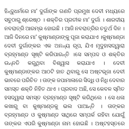
ହିନ୍ଦୁଧର୍ମରେ ମା’ ଦୁର୍ଗାଙ୍କ ଗଣତି ପ୍ରମୁଖ ଦେବୀ ମଧ୍ୟରେ
ସବୁଠାରୁ ଶ୍ରେଷ୍ଠ । ଶକ୍ତିର ପ୍ରତୀକ ମା’ ଦୁର୍ଗା । ଶାରଦୀୟ
ନବରାତ୍ରି ଆରମ୍ଭ ହୋଇଛି । ଆଜି ନବରାତ୍ରିର ଚତୁର୍ଥ ଦିନ ।
ଆଜି ଦିନରେ ମା’ କୁଷ୍ମାଣ୍ଡାଙ୍କୁ ପୂଜା କରାଯାଏ ।କୁଷ୍ମାଣ୍ଡା‌
ଦେବୀ ଦୁର୍ଗାଙ୍କର ଏକ ଅନନ୍ୟ ରୂପ, ଯିଏ ମୃଦୁହାସଦ୍ୱାରା
ବ୍ରହ୍ମାଣ୍ଡ ସୃଷ୍ଟି କରିପାରନ୍ତି ।ସେ ସମ୍ପଦ ଓ ଶକ୍ତିର
ଉନ୍ନତି କରୁଥିବା ବିଶ୍ୱାସ କରାଯାଏ । ଦେବୀ
କୁଷ୍ମାଣ୍ଡା‌ଙ୍କର ଆଠଟି ହାତ ଥିବାରୁ ସେ ଅଷ୍ଟଭୂଜା ଦେବୀ
ଭାବରେ ପରିଚିତ । ତାଙ୍କ ଜପାମାଳାରେ ସିଦ୍ଧି ଓ ନିଧି ଦେବାର
ସମସ୍ତ ଶକ୍ତି ନିହିତ ଥାଏ । ପ୍ରବାଦ ଅଛି, ସେ କେବଳ ସ୍ମିତ
ହସଦ୍ୱାରା ସମସ୍ତ ବ୍ରହ୍ମାଣ୍ଡ ସୃଷ୍ଟି କରିଥିଲେ । ସେ ଧଳା
କ‌ଖାରୁ ବା କୁଷ୍ମାଣ୍ଡକୁ ଭଲ ପାଆନ୍ତି । ତାଙ୍କର
ବ୍ରହ୍ମାଣ୍ଡ ଓ କୁଷ୍ମାଣ୍ଡ ସାଥିରେ ସମ୍ପର୍କ ରହିବା ଯୋଗୁଁ
ତାଙ୍କର ଏପରି କୁଷ୍ମାଣ୍ଡା ନାମ ହୋଇଛି । ଅଷ୍ଟହସ୍ତରେ