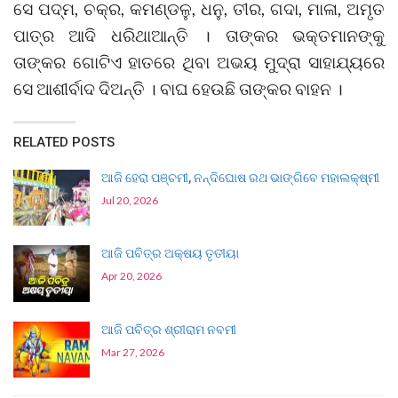
ସେ ପଦ୍ମ, ଚକ୍ର, କମଣ୍ଡଳୁ, ଧନୁ, ତୀର, ଗଦା, ମାଳା, ଅମୃତ
ପାତ୍ର ଆଦି ଧରିଥାଆନ୍ତି । ତାଙ୍କର ଭକ୍ତମାନଙ୍କୁ
ତାଙ୍କର ଗୋଟିଏ ହାତରେ ଥିବା ଅଭୟ ମୁଦ୍ରା ସାହାଯ୍ୟରେ
ସେ ଆଶୀର୍ବାଦ ଦିଅନ୍ତି । ବାଘ ହେଉଛି ତାଙ୍କର ବାହନ ।
RELATED POSTS
ଆଜି ହେରା ପଞ୍ଚମୀ, ନନ୍ଦିଘୋଷ ରଥ ଭାଙ୍ଗିବେ ମହାଲକ୍ଷ୍ମୀ
Jul 20, 2026
ଆଜି ପବିତ୍ର ଅକ୍ଷୟ ତୃତୀୟା
Apr 20, 2026
ଆଜି ପବିତ୍ର ଶ୍ରୀରାମ ନବମୀ
Mar 27, 2026