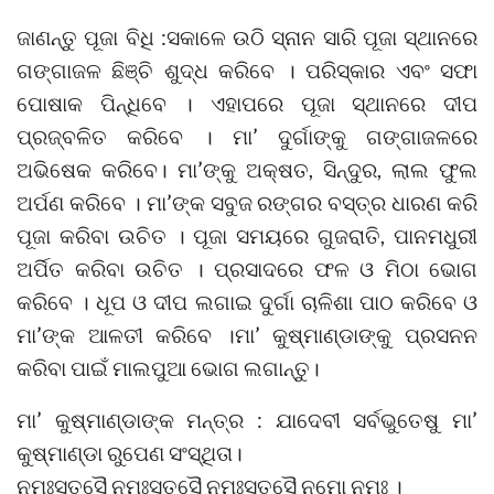
ଜାଣନ୍ତୁ ପୂଜା ବିଧି :ସକାଳେ ଉଠି ସ୍ନାନ ସାରି ପୂଜା ସ୍ଥାନରେ
ଗଙ୍ଗାଜଳ ଛିଞ୍ଚି ଶୁଦ୍ଧ କରିବେ । ପରିସ୍କାର ଏବଂ ସଫା
ପୋଷାକ ପିନ୍ଧିବେ । ଏହାପରେ ପୂଜା ସ୍ଥାନରେ ଦୀପ
ପ୍ରଜ୍ବଳିତ କରିବେ । ମା’ ଦୁର୍ଗାଙ୍କୁ ଗଙ୍ଗାଜଳରେ
ଅଭିଷେକ କରିବେ। ମା’ଙ୍କୁ ଅକ୍ଷତ, ସିନ୍ଦୁର, ଲାଲ ଫୁଲ
ଅର୍ପଣ କରିବେ । ମା’ଙ୍କ ସବୁଜ ରଙ୍ଗର ବସ୍ତ୍ର ଧାରଣ କରି
ପୂଜା କରିବା ଉଚିତ । ପୂଜା ସମୟରେ ଗୁଜରାତି, ପାନମଧୁରୀ
ଅର୍ପିତ କରିବା ଉଚିତ । ପ୍ରସାଦରେ ଫଳ ଓ ମିଠା ଭୋଗ
କରିବେ । ଧୂପ ଓ ଦୀପ ଲଗାଇ ଦୁର୍ଗା ଚାଳିଶା ପାଠ କରିବେ ଓ
ମା’ଙ୍କ ଆଳତୀ କରିବେ ।ମା’ କୁଷ୍ମାଣ୍ଡାଙ୍କୁ ପ୍ରସନନ
କରିବା ପାଇଁ ମାଲପୁଆ ଭୋଗ ଲଗାନ୍ତୁ।
ମା’ କୁଷ୍ମାଣ୍ଡାଙ୍କ ମନ୍ତ୍ର : ଯାଦେବୀ ସର୍ବଭୁତେଷୁ ମା’
କୁଷ୍ମାଣ୍ଡା ରୁପେଣ ସଂସ୍ଥିତା।
ନମଃସ୍ତସୈ ନମଃସ୍ତସୈ ନମଃସ୍ତସୈ ନମୋ ନମଃ ।