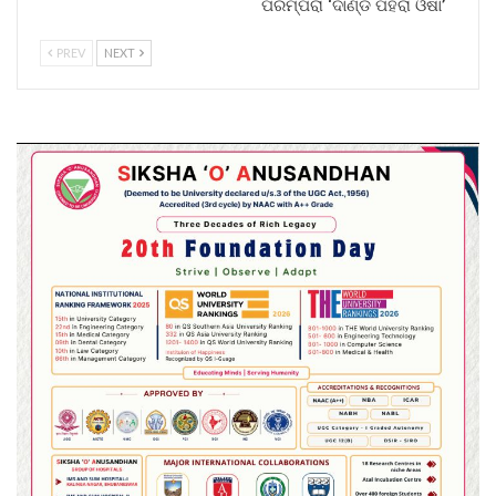
ପରମ୍ପରା ‘ଦାଣ୍ଡ ପହଁରା ଓଷା’
PREV
NEXT