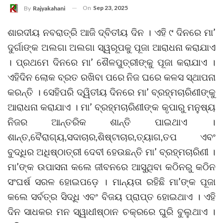
On
Sep 23, 2025
By
Rajyakahani
ଶାରଦୀୟ ନବରାତ୍ରି ଆଜି ଦ୍ବିତୀୟ ଦିନ । ଏହି ୯ ଦିନରେ ମା’
ଦୁର୍ଗାଙ୍କ ଅଲଗା ଅଲଗା ସ୍ୱରୂପକୁ ପୂଜା ଆରାଧନା କରାଯାଏ
। ପ୍ରଥମେ ଦିନରେ ମା’ ଶୈଳପୁତ୍ରୀଙ୍କୁ ପୂଜା କରାଯାଏ ।
ଏହିଦିନ ଲୋକ ବ୍ରତ ରଖିବା ପରେ ନିଜ ଘରେ କଳସ ସ୍ଥାପନା
କରନ୍ତି । ସେହିପରି ଦ୍ୱିତୀୟ ଦିନରେ ମା’ ବ୍ରହ୍ମଚାରିଣୀଙ୍କୁ
ଆରାଧନା କରାଯାଏ । ମା’ ବ୍ରହ୍ମଚାରିଣୀଙ୍କ କୃପାରୁ ମନୁଷ୍ୟ
ନିଜର ଆନ୍ତରିକ ଶାନ୍ତି ପାଇଥାଏ ।
ଶାନ୍ତ,ବୈରାଗ୍ୟ,ସଦାଚାର,ଶିଷ୍ଟାଚାର,ତ୍ୟାଗ,ତପ ଏବଂ
ବୁଦ୍ଧିର ଅଧିଷ୍ଠାତ୍ରୀ ଦେବୀ ହେଉଛନ୍ତି ମା’ ବ୍ରହ୍ମଚାରିଣୀ ।
ମା’ଙ୍କ ଉପାସନା କଲେ ଜୀବନରେ ଆସୁଥିବା କଠିନରୁ କଠିନ
ସଂଘର୍ଷ ସରଳ ହୋଇପଡ଼େ । ମାନ୍ୟତା ରହିଛି ମା’ଙ୍କ ପୂଜା
କଲେ ସର୍ବତ୍ର ସିଦ୍ଧି ଏବଂ ବିଜୟ ପ୍ରାପ୍ତ ହୋଇଥାଏ । ଏହି
ଦିନ ସାଧକର ମନ ସ୍ୱାଧୀଷ୍ଠାନ ଚକ୍ରରେ ଘୁରି ବୁଲୁଥାଏ ।