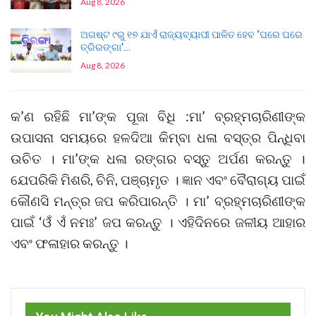
Aug 8, 2026
ଅଗଷ୍ଟ ୯ରୁ ୧୭ ଯାଏଁ ରାଜ୍ୟବ୍ୟାପୀ ପାଳିତ ହେବ ‘ଘରେ ଘରେ
ତ୍ରିରଙ୍ଗା’…
Aug 8, 2026
କ’ଣ ରହିଛି ମା’ଙ୍କ ପୂଜା ବିଧି :ମା’ ବ୍ରହ୍ମଚାରିଣୀଙ୍କ
ଉପାସନା ସମୟରେ ହଳଦିଆ କିମ୍ବା ଧଳା ବସ୍ତ୍ର ପିନ୍ଧିବା
ଉଚିତ । ମା’ଙ୍କ ଧଳା ରଙ୍ଗର ବସ୍ତୁ ଅର୍ପଣ କରନ୍ତୁ ।
ଯେପରିକି ମିଶରି, ଚିନି, ପଞ୍ଚାମୃତ । ଜ୍ଞାନ ଏବଂ ବୈରାଗ୍ୟ ପାଇଁ
କୌଣସି ମନ୍ତ୍ର ଜପ କରିପାରନ୍ତି । ମା’ ବ୍ରହ୍ମଚାରିଣୀଙ୍କ
ପାଇଁ ‘ଓଁ ଏଁ ନମଃ’ ଜପ କରନ୍ତୁ । ଏହିଦିନରେ ଜଳୀୟ ଆହାର
ଏବଂ ଫଳାହାର କରନ୍ତୁ ।