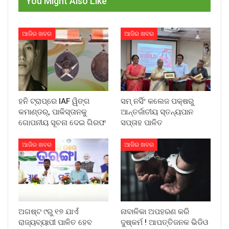
You Might Also Like
ଆଜିର ଖବର
ଆଜିର ଖବର
ହନି ଟ୍ରାପ୍‌ରେ IAF ୱିଙ୍ଗ
ସମ୍ ନର୍ସିଂ କଲେଜ ପକ୍ଷରୁ
କମାଣ୍ଡର୍, ପାକିସ୍ତାନକୁ
ଆନ୍ତର୍ଜାତୀୟ ସ୍ତନ୍ୟପାନ
ଗୋପନୀୟ ସୂଚନା ଦେଇ ଗିରଫ
ସପ୍ତାହ ପାଳିତ
ଆଜିର ଖବର
ଆଜିର ଖବର
ଅଗଷ୍ଟ ୯ରୁ ୧୭ ଯାଏଁ
ନାବାଳିକା ଅପହରଣ କରି
ରାଜ୍ୟବ୍ୟାପୀ ପାଳିତ ହେବ
ଦୁଷ୍କର୍ମ ! ଆପତ୍ତିଜନକ ଭିଡିଓ