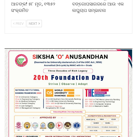
ଆତଙ୍କ! ୫୮ ମୃତ, ୧୩୫୨
ବଙ୍ଗୋପସାଗରରେ ଆଉ ଏକ
ସଂକ୍ରମିତ
ଲଘୁଚାପ ସମ୍ଭାବନା
PREV
NEXT