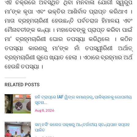
ଏହି ଚକ୍ରରେ ଅବସ୍ଥିତ ଥିବା ମନବାଳା ଯୋଗୀ ସ୍ୱରୁପ
ମା’ଙ୍କ କୃପା ଏବଂ ଭକ୍ତିର ଆଶିର୍ବାଦ ପ୍ରାପ୍ତ କରିଥାଏ ।
ମାତା ବ୍ରହ୍ମଚାରିଣୀ ହେଉଛନ୍ତି ପର୍ବତରାଜ ହିମାଳୟ ଏବଂ
ମୈନାବତୀଙ୍କ କନ୍ୟା । ମହାଦେବଙ୍କୁ ପ୍ରାପ୍ତ କରିବା ପାଇଁ
ମା’ ବ୍ରହ୍ମଚାରିଣୀ ଘୋର ତପସ୍ୟା କରିଥିଲେ । କଠିନ
ତପସ୍ୟା କାରଣରୁ ମା’ଙ୍କ ନାଁ ତପସ୍ୱୀରିଣୀ ଅର୍ଥାତ୍
ବ୍ରହ୍ମଚାରିଣୀ ରୁପେ ଖ୍ୟାତ ହେଲା । ଏଠାରେ ବ୍ରହ୍ମାର ଅର୍ଥ
ହେଉଛି ତପସ୍ୟା ।
RELATED POSTS
ହନି ଟ୍ରାପ୍‌ରେ IAF ୱିଙ୍ଗ କମାଣ୍ଡର୍, ପାକିସ୍ତାନକୁ ଗୋପନୀୟ
ସୂଚନା…
Aug 8, 2026
ସମ୍ ନର୍ସିଂ କଲେଜ ପକ୍ଷରୁ ଆନ୍ତର୍ଜାତୀୟ ସ୍ତନ୍ୟପାନ ସପ୍ତାହ
ପାଳିତ