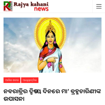
ଆଜିର ଖବର
ଆଧ୍ୟାତ୍ମିକ
ନବରାତ୍ରିର ଦ୍ବିତୀୟ ଦିନରେ ମା’ ବ୍ରହ୍ମଚାରିଣୀଙ୍କ
ଉପାସନା