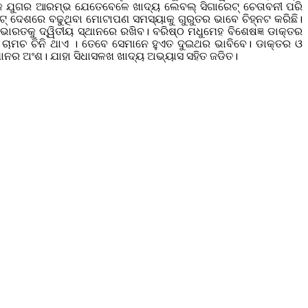
ଏକ ଯୁଗର ଆରମ୍ଭ ଯେତେବେଳେ ଖାଦ୍ୟ ଲେବଲ୍ ସିଗାରେଟ୍ ଚେତାବନୀ ପରି
୍‌ ଦେଶରେ ବଢୁଥିବା ମୋଟାପଣ ସମସ୍ୟାକୁ ଗୁରୁତର ଭାବେ ଚିହ୍ନଟ କରିଛି।
ରତକୁ ଦ୍ୱିତୀୟ ସ୍ଥାନରେ ରଖିବ। ବରିଷ୍ଠ ମଧୁମେହ ବିଶେଷଜ୍ଞ ଡାକ୍ତର
୍ଚ ଚାମଚ ଚିନି ଥାଏ । ତେବେ ସେମାନେ ହୁଏତ ଦୁଇଥର ଭାବିବେ। ଡାକ୍ତର ଓ
ଯାନର ଅଂଶ। ଯାହା ସିଧାସଳଖ ଖାଦ୍ୟ ଅଭ୍ୟାସ ସହିତ ଜଡିତ।