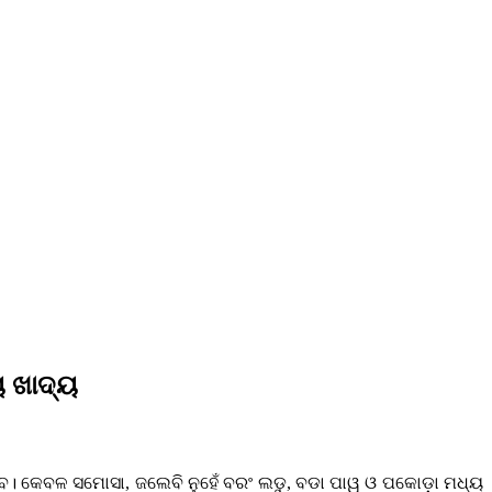
ୟ ଖାଦ୍ୟ
ଯିବ। କେବଳ ସମୋସା, ଜଲେବି ନୁହେଁ ବରଂ ଲଡୁ, ବଡା ପାୱ ଓ ପକୋଡ଼ା ମଧ୍ୟ