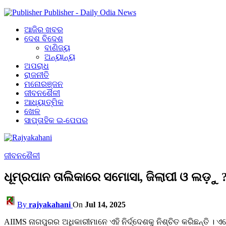
Publisher - Daily Odia News
ଆଜିର ଖବର
ଦେଶ ବିଦେଶ
ବାଣିଜ୍ୟ
ଅନ୍ୟାନ୍ୟ
ଅପରାଧ
ରାଜନୀତି
ମନୋରଞ୍ଜନ
ଜୀବନଶୈଳୀ
ଆଧ୍ୟାତ୍ମିକ
ଖେଳ
ସାପ୍ତାହିକ ଇ-ପେପର
ଜୀବନଶୈଳୀ
ଧୂମ୍ରପାନ ତାଲିକାରେ ସମୋସା, ଜିଲାପୀ ଓ ଲଡ଼ୁ 
By
rajyakahani
On
Jul 14, 2025
AIIMS ନାଗପୁରର ଅଧିକାରୀମାନେ ଏହି ନିର୍ଦ୍ଦେଶକୁ ନିଶ୍ଚିତ କରିଛନ୍ତି