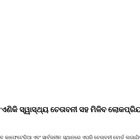
?ଏଣିକି ସ୍ୱାସ୍ଥ୍ୟ ଚେତାବନୀ ସହ ମିଳିବ ଲୋକପ୍ରି
 । ଏବେ କାଫେଟେରିଆ ଏବଂ ସାର୍ବଜନୀନ ସ୍ଥାନରେ ଏପରି ଚେତାବନୀ ବୋର୍ଡ ଲଗା