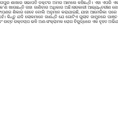
 ନାଗପୁର ଶାଖାର ସଭାପତି ଡକ୍ଟର ଅମର ଆମଲେ କହିଛନ୍ତି। ଏହା ଏପରି 
େ କ’ଣ ଖାଉଛନ୍ତି ତାହା ଜାଣିବାର ଅଧିକାର ଅଛି।ସରକାରୀ ଆଭ୍ୟନ୍ତରୀଣ ନୋଟ
ପଣର ଶିକାର ହେବେ ବୋଲି ଅନୁମାନ କରାଯାଇଛି, ଯାହା ଆମେରିକା ପରେ ଭା
ନୁହେଁ। କିନ୍ତୁ ଯଦି ଲୋକମାନେ ଜାଣନ୍ତି ଯେ ଗୋଟିଏ ଗୁଲାବ ଜାମୁନରେ ପାଞ
 ଏବଂ ଉଚ୍ଚ ରକ୍ତଚାପ ଭଳି ଅଣ-ସଂକ୍ରାମକ ରୋଗ ବିରୁଦ୍ଧରେ ଏକ ବୃହତ ଅଭି