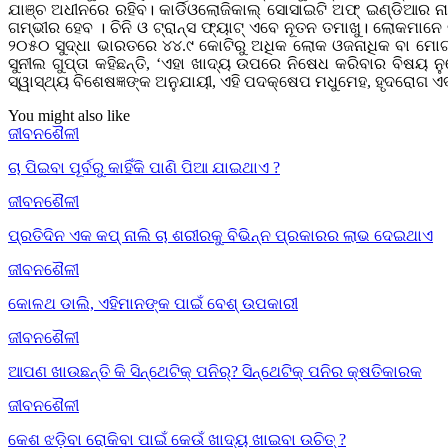
ଯାଞ୍ଚ ଅଧୀନରେ ରହିବ। କାର୍ଡିଓଲୋଜିକାଲ୍ ସୋସାଇଟି ଅଫ୍ ଇଣ୍ଡିଆର
ଗମ୍ଭୀର ହେବ । ଚିନି ଓ ଟ୍ରାନ୍ସ ଫ୍ୟାଟ୍ ଏବେ ନୂତନ ତମାଖୁ। ଲୋକମାନ
୨୦୫୦ ସୁଦ୍ଧା ଭାରତରେ ୪୪.୯ କୋଟିରୁ ଅଧିକ ଲୋକ ଓଜନାଧିକ ବା ମୋଟା
ସୁନୀଲ ଗୁପ୍ତା କହିଛନ୍ତି, ‘ଏହା ଖାଦ୍ୟ ଉପରେ ନିଷେଧ କରିବାର ବିଷୟ 
ସ୍ୱାସ୍ଥ୍ୟ ବିଶେଷଜ୍ଞଙ୍କ ଅନୁଯାୟୀ, ଏହି ପଦକ୍ଷେପ ମଧୁମେହ, ହୃଦରୋଗ
You might also like
ଜୀବନଶୈଳୀ
ଚା ପିଇବା ପୂର୍ବରୁ କାହିଁକି ପାଣି ପିଆ ଯାଇଥାଏ ?
ଜୀବନଶୈଳୀ
ପ୍ରତିଦିନ ଏକ କପ୍ ନାଲି ଚା ଶରୀରକୁ ବିଭିନ୍ନ ପ୍ରକାରର ଲାଭ ଦେଇଥାଏ
ଜୀବନଶୈଳୀ
କୋଳଥ ଡାଲି, ଏହିମାନଙ୍କ ପାଇଁ ବେଶ୍‌ ଉପକାରୀ
ଜୀବନଶୈଳୀ
ଆପଣ ଖାଉଛନ୍ତି କି ସିନ୍ଥେଟିକ୍ ପନିର୍? ସିନ୍ଥେଟିକ୍‌ ପନିର କ୍ଷତିକାରକ
ଜୀବନଶୈଳୀ
କେଶ ଝଡ଼ିବା ରୋକିବା ପାଇଁ କେଉଁ ଖାଦ୍ୟ ଖାଇବା ଉଚିତ୍ ?