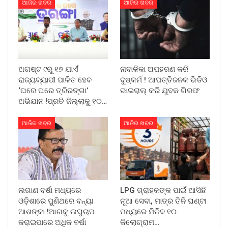
ଆଜିର ଖବର
ଆଜିର ଖବର
ଅଗଷ୍ଟ ୯ରୁ ୧୭ ଯାଏଁ
ନାବାଳିକା ଅପହରଣ କରି
ରାଜ୍ୟବ୍ୟାପୀ ପାଳିତ ହେବ
ଦୁଷ୍କର୍ମ ! ଆପତ୍ତିଜନକ ଭିଡିଓ
‘ଘରେ ଘରେ ତ୍ରିରଙ୍ଗା’
ଭାଇରାଲ୍ କରି ଯୁବକ ଗିରଫ
ଅଭିଯାନ !ପ୍ରତି ଜିଲ୍ଲାକୁ ୧୦…
ଆଜିର ଖବର
ଆଜିର ଖବର
ଲଗାଣ ବର୍ଷା ମଧ୍ୟରେ
LPG ଗ୍ରାହକଙ୍କ ପାଇଁ ଆସିଛି
ଓଡ଼ିଶାରେ ପୁଣିଥରେ ବନ୍ୟା
ନୂଆ ସେବା, ମାତ୍ର ତିନି ଘଣ୍ଟା
ଆଶଙ୍କା !ଆଗକୁ ଲଘୁଚାପ
ମଧ୍ୟରେ ମିଳିବ ୧୦
କରାଇପାରେ ଅଧିକ ବର୍ଷା
କିଲୋଗ୍ରାମ…