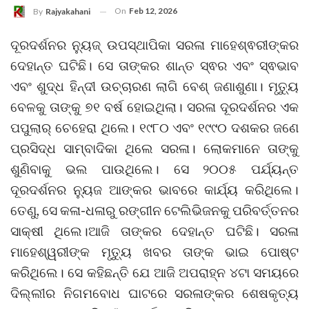
On
Feb 12, 2026
By
Rajyakahani
ଦୂରଦର୍ଶନର ନ୍ୟୁଜ୍ ଉପସ୍ଥାପିକା ସରଳା ମାହେଶ୍ଵରୀଙ୍କର
ଦେହାନ୍ତ ଘଟିଛି। ସେ ତାଙ୍କର ଶାନ୍ତ ସ୍ଵର ଏବଂ ସ୍ଵଭାବ
ଏବଂ ଶୁଦ୍ଧ ହିନ୍ଦୀ ଉଚ୍ଚାରଣ ଲାଗି ବେଶ୍ ଜଣାଶୁଣା। ମୃତ୍ୟୁ
ବେଳକୁ ତାଙ୍କୁ ୭୧ ବର୍ଷ ହୋଇଥିଲା। ସରଳା ଦୂରଦର୍ଶନର ଏକ
ପପୁଲାର୍ ଚେହେରା ଥିଲେ। ୧୯୮୦ ଏବଂ ୧୯୯୦ ଦଶକର ଜଣେ
ପ୍ରସିଦ୍ଧ ସାମ୍ବାଦିକା ଥିଲେ ସରଳା। ଲୋକମାନେ ତାଙ୍କୁ
ଶୁଣିବାକୁ ଭଲ ପାଉଥିଲେ। ସେ ୨୦୦୫ ପର୍ଯ୍ୟନ୍ତ
ଦୂରଦର୍ଶନର ନ୍ୟୁଜ ଆଙ୍କର ଭାବରେ କାର୍ଯ୍ୟ କରିଥିଲେ।
ତେଣୁ, ସେ କଳା-ଧଳାରୁ ରଙ୍ଗୀନ ଟେଲିଭିଜନକୁ ପରିବର୍ତ୍ତନର
ସାକ୍ଷୀ ଥିଲେ।ଆଜି ତାଙ୍କର ଦେହାନ୍ତ ଘଟିଛି। ସରଳା
ମାହେଶ୍ୱରୀଙ୍କ ମୃତ୍ୟୁ ଖବର ତାଙ୍କ ଭାଇ ପୋଷ୍ଟ
କରିଥିଲେ। ସେ କହିଛନ୍ତି ଯେ ଆଜି ଅପରାହ୍ନ ୪ଟା ସମୟରେ
ଦିଲ୍ଲୀର ନିଗମବୋଧ ଘାଟରେ ସରଳାଙ୍କର ଶେଷକୃତ୍ୟ