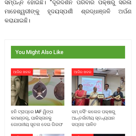
ସମ୍ପନ୍ନ ହୋଇଛି। “ଦୂରଦର୍ଶନ ପରିବାର ପକ୍ଷରୁ ସରଳା
ମାହେଶ୍ୱରୀଙ୍କୁ ହୃଦୟସ୍ପର୍ଶୀ ଶ୍ରଦ୍ଧାଞ୍ଜଳି ଅର୍ପଣ
କରାଯାଇଛି।
You Might Also Like
ଆଜିର ଖବର
ଆଜିର ଖବର
ହନି ଟ୍ରାପ୍‌ରେ IAF ୱିଙ୍ଗ
ସମ୍ ନର୍ସିଂ କଲେଜ ପକ୍ଷରୁ
କମାଣ୍ଡର୍, ପାକିସ୍ତାନକୁ
ଆନ୍ତର୍ଜାତୀୟ ସ୍ତନ୍ୟପାନ
ଗୋପନୀୟ ସୂଚନା ଦେଇ ଗିରଫ
ସପ୍ତାହ ପାଳିତ