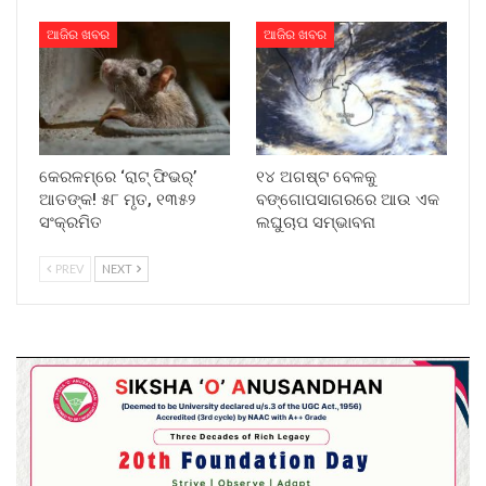
ଆଜିର ଖବର
ଆଜିର ଖବର
କେରଳମ୍‌ରେ ‘ରାଟ୍ ଫିଭର୍’
୧୪ ଅଗଷ୍ଟ ବେଳକୁ
ଆତଙ୍କ! ୫୮ ମୃତ, ୧୩୫୨
ବଙ୍ଗୋପସାଗରରେ ଆଉ ଏକ
ସଂକ୍ରମିତ
ଲଘୁଚାପ ସମ୍ଭାବନା
PREV
NEXT