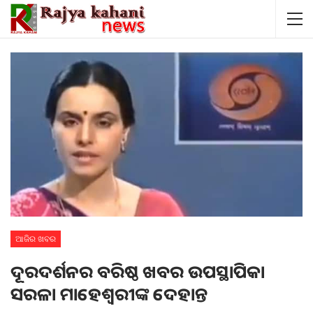
ଆଜିର ଖବର
ଦୂରଦର୍ଶନର ବରିଷ୍ଠ ଖବର ଉପସ୍ଥାପିକା
ସରଳା ମାହେଶ୍ଵରୀଙ୍କ ଦେହାନ୍ତ