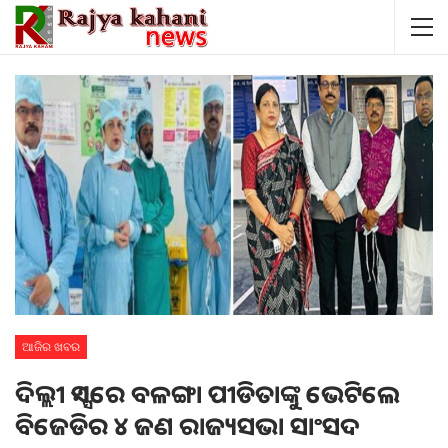
ଆଜିର ଖବର
ଦିଲ୍ଲୀ ଏମ୍ସରେ ବଳଙ୍ଗା ପୀଡିତାଙ୍କୁ ଭେଟିଲେ
ବିଜେଡିର ୪ ଜଣ ରାଜ୍ୟସଭା ସାଂସଦ