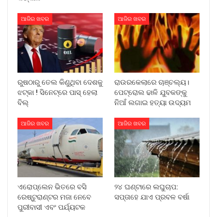
ଆଜିର ଖବର
ଆଜିର ଖବର
ରୁଷଠାରୁ ତେଲ କିଣୁଥିବା ଦେଶକୁ
ରାଉରକେଲାରେ ଚାଞ୍ଚଲ୍ୟ।
ଝଟ୍‌କା ! ସିନେଟ୍‌ରେ ପାସ୍ ହେଲା
ପେଟ୍ରୋଲ ଢାଳି ଯୁବକଙ୍କୁ
ବିଲ୍
ନିଆଁ ଲଗାଇ ହତ୍ୟା ଉଦ୍ୟମ
ଆଜିର ଖବର
ଆଜିର ଖବର
ଏରୋପ୍ଲେନ ଭିତରେ ବସି
୨୪ ଘଣ୍ଟାରେ ଲଘୁଚାପ:
ରେଷ୍ଟୁରାଣ୍ଟର ମଜା ନେବେ
ସପ୍ତାହେ ଯାଏ ପ୍ରବଳ ବର୍ଷା
ପୁରୀବାସୀ ଏବଂ ପର୍ଯ୍ୟଟକ