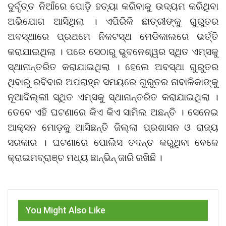
ଦୁର୍ବୃତ୍ତ ନିଆଁରେ ପୋଡ଼ି ହତ୍ୟା କରିବାକୁ ଉଦ୍ୟମ କରିଥିବା
ଅଭିଯୋଗ ଆସିଥିଲା । ଏପିରିକି ଛାତ୍ରୀଙ୍କୁ ଗୁରୁତର
ଅବସ୍ଥାରେ ପ୍ରଥମେ ନିକଟସ୍ଥ ମେଡିକାଲରେ ଭର୍ତ୍ତି
କରାଯାଇଥିଲା । ପରେ ସେଠାରୁ ଭୁବନେଶ୍ୱର ସ୍ଥିତ ଏମ୍ସକୁ
ସ୍ଥାନାନ୍ତରିତ କରାଯାଇଥିଲା । ହେଲେ ଅବସ୍ଥା ଗୁରୁତର
ଥିବାରୁ ରବିବାର ଅପରାହ୍ନ ସମୟରେ ଗୁରୁତର ନାବାଳିକାଙ୍କୁ
ନୂଆଦିଲ୍ଲୀ ସ୍ଥିତ ଏମ୍ସକୁ ସ୍ଥାନାନ୍ତରିତ କରାଯାଇଥିଲା ।
ତେବେ ଏହି ଘଟଣାରେ କିଏ କିଏ ସାମିଲ ଅଛନ୍ତି । ସେନେଇ
ଆକ୍ସନ ମୋଡ଼କୁ ଆସିଛନ୍ତି ଜିଲ୍ଲା ପ୍ରଶାସନ ଓ ରାଜ୍ୟ
ସରକାର । ଘଟଣାରେ ପୋଲିସ ତଦନ୍ତ କରୁଥିବା ବେଳେ
କ୍ରାଇମବ୍ରାଞ୍ଚ ମଧ୍ୟ ଛାନ୍‌ଭିନ୍ ଜାରି ରଖିଛି ।
You Might Also Like