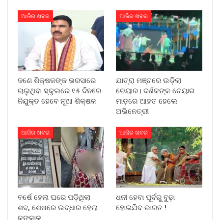
ଆଜିର ଖବର
ଆଜିର ଖବର
ଜଣେ ଶିକ୍ଷକଙ୍କ ଭରସାରେ
ଯାତ୍ରା ମଞ୍ଚରେ ଉଡ଼ିଲା
ଚାଲୁଥିବା ସ୍କୁଲରେ ୧୫ ଦିନରେ
ଚେୟାର। ଦର୍ଶକଙ୍କ ଚେୟାର
ନିଯୁକ୍ତ ହେବେ ନୂଆ ଶିକ୍ଷକ
ମାଡ଼ରେ ଆହତ ହେଲେ
ଅଭିନେତ୍ରୀ
ଆଜିର ଖବର
ଆଜିର ଖବର
ବର୍ଷେ ହେଲା ଘରେ ପଡ଼ିଥିଲା
ଧନୀ ହେବା ପୂର୍ବରୁ ବୁଢ଼ା
ଶବ, ଶେଷରେ ଉଦ୍ଧାର ହେଲା
ହୋଇଯିବ ଭାରତ !
କଙ୍କାଳ