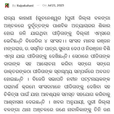
On
Jul 21, 2025
By
Rajyakahani
ରାଜ୍ୟ କାହାଣୀ (ଭୁବନେଶ୍ୱର )ପୁରୀ ଜିଲ୍ଲା ବଳଙ୍ଗା
ଅଞ୍ଚଳରେ ଦୁର୍ବୃତ୍ତଙ୍କ ପାଶବିକ ଅତ୍ୟାଚାରର ଶିକାର
ହୋଇ ଜଳି ଯାଇଥିବା ପୀଡ଼ିତାଙ୍କୁ ଦିଲ୍ଲୀ ଏମ୍‌ସରେ
ଭେଟିଛନ୍ତି ବିଜେଡିର ୪ ସାଂସଦ।। ସାଂସଦ ମାନସ ରଞ୍ଜନ
ମଙ୍ଗରାଜ, ଡ. ସସ୍ମିତ ପାତ୍ର, ସୁଲତା ଦେଓ ଓ ନିରଞ୍ଜନ ବିଶି
ଏମ୍ସ ଯାଇ ପୀଡିତାଙ୍କୁ ଦେଖିଛନ୍ତି। ସେଠାରେ ପୀଡିତାଙ୍କ
ଦାଦାଙ୍କ ସହ ଆଲୋଚନା କରିବା ସଙ୍ଗେ ସଙ୍ଗେ
ଡାକ୍ତରଙ୍କଠା ପୀଡିତାଙ୍କ ସ୍ବାସ୍ଥ୍ୟ ସମ୍ପର୍କରେ ଅବଗତ
ହୋଇଛନ୍ତି । ବିଜେଡି ସଭାପତି ନବୀନ ପଟ୍ଟନାୟକଙ୍କ
ପରାମର୍ଶ କ୍ରମେ ସାଂସଦମାନେ ପୀଡିତାଙ୍କୁ ଦେଖିବା ସହ
ଚିକିତ୍ସା ପାଇଁ ଯାହା ଆବଶ୍ୟକ ସମସ୍ତ ସହଯୋଗ କରିବାକୁ
ଆଶ୍ବାସନା ଦେଇଛନ୍ତି । ଖବର ଅନୁଯାୟୀ, ପୁରୀ ଜିଲ୍ଲା
ବଳଙ୍ଗା ଥାନା ଅଞ୍ଚଳରେ ଜଣେ ନାବାଳିକାଙ୍କୁ ତିନି ଜଣ