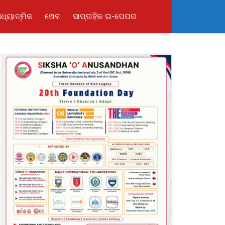
ଧ୍ୟାତ୍ମିକ
ଖେଳ
ସାପ୍ତାହିକ ଇ-ପେପର