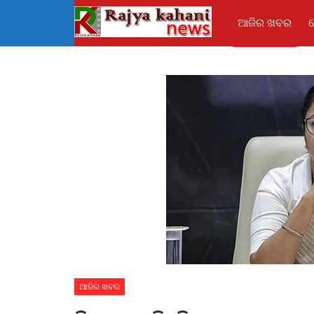
ଆଜିର ଖବର
ଆଜିର ଖବର