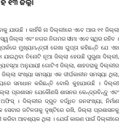
ହେଁ ୧୩ ଜିଲ୍ଲା
ୁ ଯାଉଛି । କାହିଁକି ନା ଦିଲ୍ଲୀରେ ଏବେ ଆଉ ୧୧ ଜିଲ୍ଲା
ାଜସ୍ୱ ଜିଲ୍ଲା ଏବଂ ନଗର ନିଗମର ସୀମା ଏବେ ସ୍ଥିର ରହିବ ।
ମ୍ପର୍କରେ ମୁଖ୍ୟମନ୍ତ୍ରୀ ରେଖା ଗୁପ୍ତା କହିଛନ୍ତି ଯେ ଏହା
ଯାଇଥିବା ତିନୋଟି ନୂଆ ଜିଲ୍ଲା ହେଉଛି ପୁରୁଣା ଦିଲ୍ଲୀ,
୍ୟବସ୍ଥା ଅନୁଯାୟୀ ଗୋଟିଏ ଜିଲ୍ଲା, ଶାହଦରାକୁ ଦିଲ୍ଲୀର
ଜିଲ୍ଲା ସଂଖ୍ୟା ସମସ୍ୟା ଏକ ଦୀର୍ଘକାଳୀନ ସମସ୍ୟା ଥିଲା,
ୟରେ ସମାଧାନ କରିଛନ୍ତି ବୋଲି କୁହାଯାଉଛି । ଦିଲ୍ଲୀ
ଜିଲ୍ଲା ପ୍ରଶାସନ ଯେକୌଣସି ଶାସନର କେନ୍ଦ୍ରବିନ୍ଦୁ ଏବଂ
୍ । ଦିଲ୍ଲୀର ଦ୍ରୁତ ବର୍ଦ୍ଧିତ ଜନସଂଖ୍ୟା, ନିର୍ମାଣ
 ସେବାର ଜଟିଳତାକୁ ଦୃଷ୍ଟିରେ ରଖି, ଜିଲ୍ଲା ପ୍ରଶାସନକୁ
 କରିବା ଆବଶ୍ୟକ ଥିଲା । ଯେଉଁ କାରଣ ପାଇଁ ଦିଲ୍ଲୀରେ