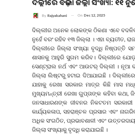
ଦିଲ୍ଲୀରେ ବଢ଼ିଲା ଜିଲ୍ଲା ସଂଖ୍ୟା: ୧୧ ନୁ
On
Dec 12, 2025
By
Rajyakahani
ଦିଲ୍ଲୀର ଅନେକ ଲୋକଙ୍କ ଠିକଣା ଏବେ ବଦଳିବାକ
ନୁହେଁ ବରଂ ରହିବ ୧୩ ଜିଲ୍ଲା । ଏହା ବ୍ୟତୀତ, ର
ଦିଲ୍ଲୀରେ ଜିଲ୍ଲା ସଂଖ୍ୟା ବୃଦ୍ଧି ନିଷ୍ପତ୍ତି ସ
ଶାସନକୁ ଆହୁରି ସୁଗମ କରିବ। ଦିଲ୍ଲୀରେ ଯୋଡ଼ା 
ସେଣ୍ଟ୍ରାଲ ନର୍ଥ ଏବଂ ଆଉଟର୍ ଦିଲ୍ଲୀ । ନୂଆ ବ
ଜିଲ୍ଲା ଲିଷ୍ଟରୁ ହଟାଇ ଦିଆଯାଇଛି । ଦିଲ୍ଲୀରେ 
ଯାହାକୁ ରେଖା ସରକାର ମାତ୍ର କିଛି ମାସ ମଧ୍
ମୁଖ୍ୟମନ୍ତ୍ରୀ ରେଖା ଗୁପ୍ତାଙ୍କ କହିବା କଥା, 
ଜନସାଧାରଣଙ୍କ ଜୀବନର ନିକଟତମ ସରକାରୀ ଅଫିସ
କାର୍ଯ୍ୟକଳାପ, ସହରାଞ୍ଚଳ ପ୍ରସାର ଏବଂ ନାଗରିକ
ଅଧିକ ସଂଗଠିତ, ପ୍ରଭାବଶାଳୀ ଏବଂ ଉତ୍ତରଦାୟୀ
ଜିଲ୍ଲା ସଂଖ୍ୟାକୁ ବୃଦ୍ଧି କରାଯାଇଛି ।