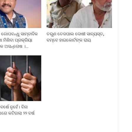
ଗୋପବନ୍ଧୁ ସାମ୍ବାଦିକ
ତରୁଣ ତେଜପାଲ ଦୋଷୀ ସାବ୍ୟସ୍ତ,
ା ମିଶିବା ପ୍ରକ୍ରିୟା
ବମ୍ବେ ହାଇକୋର୍ଟଙ୍କ ରାୟ
ଦିକ ଅସନ୍ତୋଷ ।…
ବର୍ଷେ ନୁହେଁ। ବିନା
େ କଟିଗଲା ୨୨ ବର୍ଷ