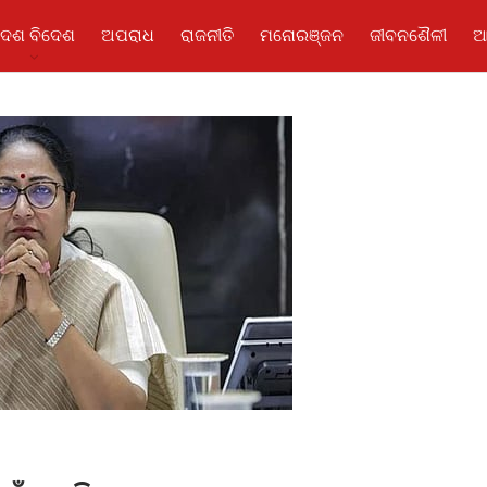
ଦେଶ ବିଦେଶ
ଅପରାଧ
ରାଜନୀତି
ମନୋରଞ୍ଜନ
ଜୀବନଶୈଳୀ
ଆ