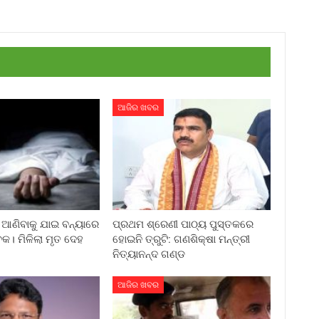
ଆଜିର ଖବର
ଆଣିବାକୁ ଯାଇ ବନ୍ୟାରେ
ପ୍ରଥମ ଶ୍ରେଣୀ ପାଠ୍ୟ ପୁସ୍ତକରେ
କ। ମିଳିଲା ମୃତ ଦେହ
ହୋଇନି ତ୍ରୁଟି: ଗଣଶିକ୍ଷା ମନ୍ତ୍ରୀ
ନିତ୍ୟାନନ୍ଦ ଗଣ୍ଡ
ଆଜିର ଖବର