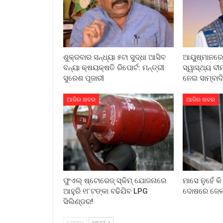
ଶୁକ୍ରବାର ସନ୍ଧ୍ୟା ୫ଟା ସୁଦ୍ଧା ଆସିବ
ଆୟୁଷ୍ମାନରେ 
ବନ୍ୟା କ୍ଷୟକ୍ଷତି ରିପୋର୍ଟ: ମନ୍ତ୍ରୀ
ସ୍ୱାସ୍ଥ୍ୟ ବୀମ
ସୁରେଶ ପୂଜାରୀ
ନେଇ ସାମ୍ବା
ଆଜିର ଖବର
ଆଜିର ଖବର
ଫୁଏଲ୍ ଷ୍ଟୋରେଜ୍ ସ୍କିମ୍ ଯୋଜନାରେ
ମାସେ ନୁହେଁ କି 
ଆହୁରି ୧୮ଟଙ୍କା ବଢିଯିବ LPG
ଦୋଷରେ ଜେଲର
ସିଲିଣ୍ଡର!
PREV
NEXT