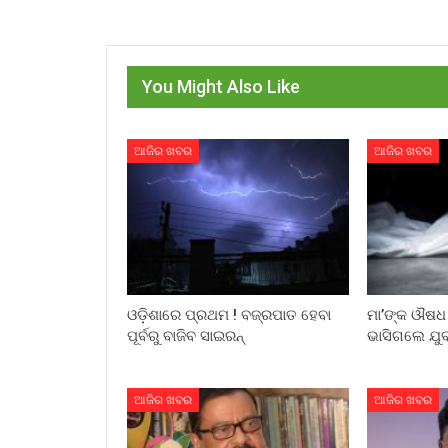
You Might Also Like
ଆଜିର ଖବର
ଆଜିର ଖବର
ଓଡ଼ିଶାରେ ପ୍ରଥମ ! ବଜ୍ରପାତ ହେବା
ମା’ଙ୍କ ଔଷଧ 
ପୂର୍ବରୁ ବାଜିବ ସାଇରନ୍
ଭାସିଗଲେ ଯୁବ
ଆଜିର ଖବର
ଆଜିର ଖବର