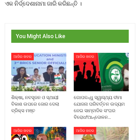
ଏକ ନିର୍ଦ୍ଦେଶାନାମା ଜାରି କରିଛନ୍ତି ।
You Might Also Like
ଆଜିର ଖବର
ଆଜିର ଖବର
ଶିକ୍ଷା, ନବସୃଜନ ଓ ସ୍ଥାୟୀ
ଗୋପବନ୍ଧୁ ସ୍ୱାସ୍ଥ୍ୟ ବୀମା
ବିକାଶ ଉପରେ ଜୋର ଦେଲା
ଯୋଜନା ପରିବର୍ତ୍ତନ ଉଦ୍ୟମ
ବ୍ରିକ୍ସ ମଞ୍ଚ
ନେଇ ସାମ୍ବାଦିକ ସଂଘର
ବିରୋଧ!ଆନ୍ଦୋଳନ…
ଆଜିର ଖବର
ଆଜିର ଖବର