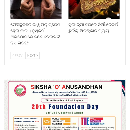
ଫେସବୁକରେ ବନ୍ଧୁତାରୁ ପ୍ରେମ
ସୁନା-ରୂପା ଦରରେ ନିଆଁ:ରେକର୍ଡ
ହେଲା କାଳ । ଦୁଷ୍କର୍ମ
ଛୁଇଁଲା ଅଳଙ୍କାର ମୂଲ୍ୟ
ଅଭିଯୋଗରେ ଜଣେ ଡେଲିଭରୀ
ବଏ ଗିରଫ
PREV
NEXT