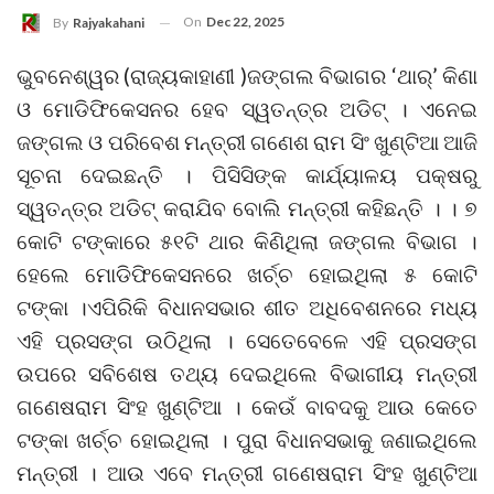
On
Dec 22, 2025
By
Rajyakahani
ଭୁବନେଶ୍ୱର (ରାଜ୍ୟକାହାଣୀ )ଜଙ୍ଗଲ ବିଭାଗର ‘ଥାର୍‌’ କିଣା
ଓ ମୋଡିଫିକେସନର ହେବ ସ୍ୱତନ୍ତ୍ର ଅଡିଟ୍‌ । ଏନେଇ
ଜଙ୍ଗଲ ଓ ପରିବେଶ ମନ୍ତ୍ରୀ ଗଣେଶ ରାମ ସିଂ ଖୁଣ୍ଟିଆ ଆଜି
ସୂଚନା ଦେଇଛନ୍ତି । ପିସିସିଙ୍କ କାର୍ଯ୍ୟାଳୟ ପକ୍ଷରୁ
ସ୍ୱତନ୍ତ୍ର ଅଡିଟ୍‌ କରାଯିବ ବୋଲି ମନ୍ତ୍ରୀ କହିଛନ୍ତି । । ୭
କୋଟି ଟଙ୍କାରେ ୫୧ଟି ଥାର କିଣିଥିଲା ଜଙ୍ଗଲ ବିଭାଗ ।
ହେଲେ ମୋଡିଫିକେସନରେ ଖର୍ଚ୍ଚ ହୋଇଥିଲା ୫ କୋଟି
ଟଙ୍କା ।ଏପିରିକି ବିଧାନସଭାର ଶୀତ ଅଧିବେଶନରେ ମଧ୍ୟ
ଏହି ପ୍ରସଙ୍ଗ ଉଠିଥିଲା । ସେତେବେଳେ ଏହି ପ୍ରସଙ୍ଗ
ଉପରେ ସବିଶେଷ ତଥ୍ୟ ଦେଇଥିଲେ ବିଭାଗୀୟ ମନ୍ତ୍ରୀ
ଗଣେଷରାମ ସିଂହ ଖୁଣ୍ଟିଆ । କେଉଁ ବାବଦକୁ ଆଉ କେତେ
ଟଙ୍କା ଖର୍ଚ୍ଚ ହୋଇଥିଲା । ପୁରା ବିଧାନସଭାକୁ ଜଣାଇଥିଲେ
ମନ୍ତ୍ରୀ । ଆଉ ଏବେ ମନ୍ତ୍ରୀ ଗଣେଷରାମ ସିଂହ ଖୁଣ୍ଟିଆ