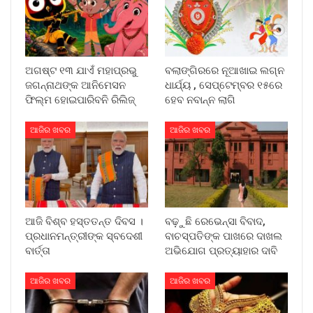
ଅଗଷ୍ଟ ୧୩ ଯାଏଁ ମହାପ୍ରଭୁ
ବଲାଙ୍ଗିରରେ ନୂଆଖାଇ ଲଗ୍ନ
ଜଗନ୍ନାଥଙ୍କ ଆନିମେସନ
ଧାର୍ଯ୍ୟ , ସେପ୍ଟେମ୍ବର ୧୫ରେ
ଫିଲ୍ମ ହୋଇପାରିବନି ରିଲିଜ୍
ହେବ ନବାନ୍ନ ଲାଗି
ଆଜିର ଖବର
ଆଜିର ଖବର
ଆଜି ବିଶ୍ବ ହସ୍ତତନ୍ତ ଦିବସ ।
ବଢ଼ୁଛି ରେଭେନ୍ସା ବିବାଦ,
ପ୍ରଧାନମନ୍ତ୍ରୀଙ୍କ ସ୍ବଦେଶୀ
ବାଚସ୍ପତିଙ୍କ ପାଖରେ ଦାଖଲ
ବାର୍ତ୍ତା
ଅଭିଯୋଗ ପ୍ରତ୍ୟାହାର ଦାବି
ଆଜିର ଖବର
ଆଜିର ଖବର