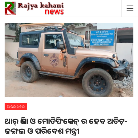
ଆଜିର ଖବର
ଥାର୍‌ କିଣା ଓ ମୋଡିଫିକେସନ୍‌ ର ହେବ ଅଡିଟ୍‌-
ଜଙ୍ଗଲ ଓ ପରିବେଶ ମନ୍ତ୍ରୀ