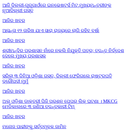
ଆଜି ଦିଲ୍ଲୀ-ଗୁରୁଗାଓଁରେ ଇନଭେଷ୍ଟର୍ସ ମିଟ୍,ମୁଖ୍ୟମନ୍ତ୍ରୀଙ୍କ
ନୂଆଦିଲ୍ଲୀ ଗସ୍ତ
ଆଜିର ଖବର
ଆସନ୍ତା ୧୨ ତାରିଖ ଯାଏ ସାରା ରାଜ୍ୟରେ ଲାଗି ରହିବ ବର୍ଷା
ଆଜିର ଖବର
ଶ୍ରୀମନ୍ଦିର ପ୍ରଶାସନ ନାଁରେ ନକଲି ନିଯୁକ୍ତି ପତ୍ର; ତଦନ୍ତ ନିର୍ଦ୍ଦେଶ
ଦେଲେ ମୁଖ୍ୟ ପ୍ରଶାସକ
ଆଜିର ଖବର
ସରିଲା ୩ ଦିନିଆ ଓଡ଼ିଶା ଗସ୍ତ, ଦିଲ୍ଲୀ ଫେରିଗଲେ ରାଷ୍ଟ୍ରପତି
ଦ୍ରୌପଦୀ ମୁର୍ମୁ
ଆଜିର ଖବର
ଅଲ୍ ଓଡ଼ିଶା ଡାକ୍ତରୀ ପିଜି ପ୍ରଶ୍ନ ପେପର୍ ଲିକ୍ ଘଟଣା । MKCG
ମେଡିକାଲରେ ୩ ଜଣିଆ ତଦନ୍ତକାରୀ ଟିମ୍
ଆଜିର ଖବର
ମନୋଜ ପାଢୀଙ୍କୁ ସର୍ତ୍ତମୂଳକ ଜାମିନ