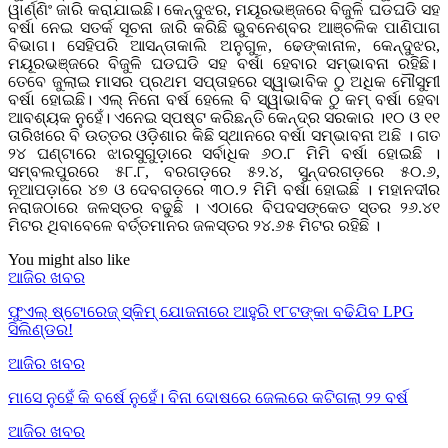
ୱାର୍ଣ୍ଣିଂ ଜାରି କରାଯାଇଛି। କେନ୍ଦୁଝର, ମୟୂରଭଞ୍ଜରେ ବିଜୁଳି ଘଡଘଡି ସହ
ବର୍ଷା ନେଇ ସତର୍କ ସୂଚନା ଜାରି କରିଛି ଭୁବନେଶ୍ବର ଆଞ୍ଚଳିକ ପାଣିପାଗ
ବିଭାଗ। ସେହିପରି ଆସନ୍ତାକାଲି ଅନୁଗୁଳ, ଢେଙ୍କାନାଳ, କେନ୍ଦୁଝର,
ମୟୂରଭଞ୍ଜରେ ବିଜୁଳି ଘଡଘଡି ସହ ବର୍ଷା ହେବାର ସମ୍ଭାବନା ରହିଛି।
ତେବେ ଜୁଲାଇ ମାସର ପ୍ରଥମ ସପ୍ତାହରେ ସ୍ୱାଭାବିକ ଠୁ ଅଧିକ ମୌସୁମୀ
ବର୍ଷା ହୋଇଛି। ଏଲ୍ ନିନୋ ବର୍ଷ ହେଲେ ବି ସ୍ୱାଭାବିକ ଠୁ କମ୍ ବର୍ଷା ହେବା
ଆବଶ୍ୟକ ନୁହେଁ। ଏନେଇ ସ୍ପଷ୍ଟ କରିଛନ୍ତି କେନ୍ଦ୍ର ସରକାର ।୧୦ ଓ ୧୧
ତାରିଖରେ ବି ଉତ୍ତର ଓଡ଼ିଶାର କିଛି ସ୍ଥାନରେ ବର୍ଷା ସମ୍ଭାବନା ଅଛି । ଗତ
୨୪ ଘଣ୍ଟାରେ ଝାରସୁଗୁଡ଼ାରେ ସର୍ବାଧିକ ୬୦.୮ ମିମି ବର୍ଷା ହୋଇଛି ।
ସମ୍ବଲପୁରରେ ୫୮.୮, ବରଗଡ଼ରେ ୫୨.୪, ସୁନ୍ଦରଗଡ଼ରେ ୫୦.୬,
ନୂଆପଡ଼ାରେ ୪୭ ଓ ଦେବଗଡ଼ରେ ୩୦.୨ ମିମି ବର୍ଷା ହୋଇଛି । ମହାନଦୀର
ନରାଜଠାରେ ଜଳସ୍ତର ବଢୁଛି । ଏଠାରେ ବିପଦସଙ୍କେତ ସ୍ତର ୨୬.୪୧
ମିଟର ଥିବାବେଳେ ବର୍ତ୍ତମାନର ଜଳସ୍ତର ୨୪.୬୫ ମିଟର ରହିଛି ।
You might also like
ଆଜିର ଖବର
ଫୁଏଲ୍ ଷ୍ଟୋରେଜ୍ ସ୍କିମ୍ ଯୋଜନାରେ ଆହୁରି ୧୮ଟଙ୍କା ବଢିଯିବ LPG
ସିଲିଣ୍ଡର!
ଆଜିର ଖବର
ମାସେ ନୁହେଁ କି ବର୍ଷେ ନୁହେଁ। ବିନା ଦୋଷରେ ଜେଲରେ କଟିଗଲା ୨୨ ବର୍ଷ
ଆଜିର ଖବର