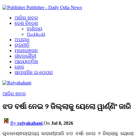
Publisher - Daily Odia News
ଆଜିର ଖବର
ଦେଶ ବିଦେଶ
ବାଣିଜ୍ୟ
ଅନ୍ୟାନ୍ୟ
ଅପରାଧ
ରାଜନୀତି
ମନୋରଞ୍ଜନ
ଜୀବନଶୈଳୀ
ଆଧ୍ୟାତ୍ମିକ
ଖେଳ
ସାପ୍ତାହିକ ଇ-ପେପର
ଆଜିର ଖବର
ଝଡ ବର୍ଷା ନେଇ ୨ ଜିଲ୍ଲାକୁ ୟେଲୋ ୱାର୍ଣ୍ଣିଂ ଜାରି
By
rajyakahani
On
Jul 8, 2026
ଭୁବନେଶ୍ଵର(ରାଜ୍ୟ କାହାଣୀ)ଆଜି ଝଡ ବର୍ଷା ନେଇ ୨ ଜିଲ୍ଲାକୁ ୟେଲୋ