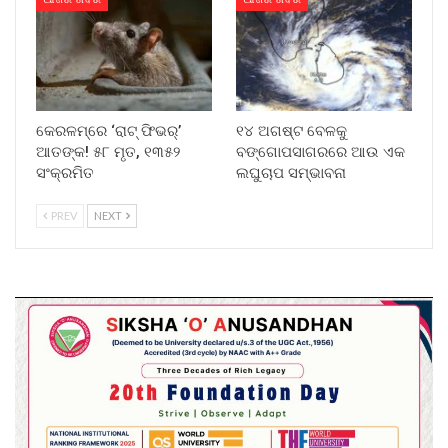
କେରଳମ୍‌ରେ ‘ରାଟ୍ ଫିଭର୍’
୧୪ ଅଗଷ୍ଟ ବେଳକୁ
ଆତଙ୍କ! ୫୮ ମୃତ, ୧୩୫୨
ବଙ୍ଗୋପସାଗରରେ ଆଉ ଏକ
ସଂକ୍ରମିତ
ଲଘୁଚାପ ସମ୍ଭାବନା
PREV
NEXT