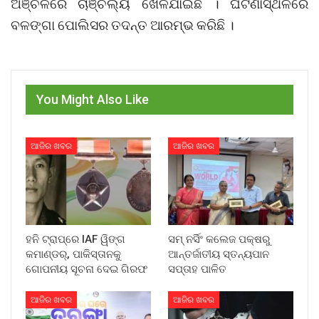
ଅଞ୍ଚଳରେ ଚାଞ୍ଚଲ୍ୟ ଖେଳିଯାଇଛି । ଘଟଣାସ୍ଥଳରେ
ବଳଙ୍ଗା ପୋଲିସର ତଦନ୍ତ ଆରମ୍ଭ କରିଛି ।
You Might Also Like
ଆଜିର ଖବର
ଆଜିର ଖବର
ହନି ଟ୍ରାପ୍‌ରେ IAF ୱିଙ୍ଗ
ସମ୍ ନର୍ସିଂ କଲେଜ ପକ୍ଷରୁ
କମାଣ୍ଡର୍, ପାକିସ୍ତାନକୁ
ଆନ୍ତର୍ଜାତୀୟ ସ୍ତନ୍ୟପାନ
ଗୋପନୀୟ ସୂଚନା ଦେଇ ଗିରଫ
ସପ୍ତାହ ପାଳିତ
ଆଜିର ଖବର
ଆଜିର ଖବର