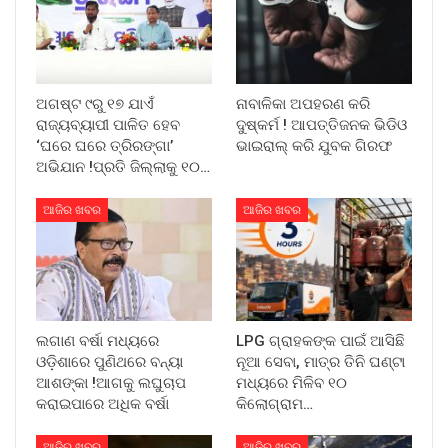
ଅଗଷ୍ଟ ୯ରୁ ୧୭ ଯାଏଁ
ନାବାଳିକା ଅପହରଣ କରି
ରାଜ୍ୟବ୍ୟାପୀ ପାଳିତ ହେବ
ଦୁଷ୍କର୍ମ ! ଆପତ୍ତିଜନକ ଭିଡିଓ
‘ଘରେ ଘରେ ତ୍ରିରଙ୍ଗା’
ଭାଇରାଲ୍ କରି ଯୁବକ ଗିରଫ
ଅଭିଯାନ !ପ୍ରତି ଜିଲ୍ଲାକୁ ୧୦…
ଆଜିର ଖବର
ଆଜିର ଖବର
ଲଗାଣ ବର୍ଷା ମଧ୍ୟରେ
LPG ଗ୍ରାହକଙ୍କ ପାଇଁ ଆସିଛି
ଓଡ଼ିଶାରେ ପୁଣିଥରେ ବନ୍ୟା
ନୂଆ ସେବା, ମାତ୍ର ତିନି ଘଣ୍ଟା
ଆଶଙ୍କା !ଆଗକୁ ଲଘୁଚାପ
ମଧ୍ୟରେ ମିଳିବ ୧୦
କରାଇପାରେ ଅଧିକ ବର୍ଷା
କିଲୋଗ୍ରାମ…
ଆଜିର ଖବର
ଆଜିର ଖବର