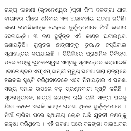
ରାଜ୍ୟ କାହାଣୀ (ଭୁବନେଶ୍ୱର )ପୁରୀ ଜିଲା ବଳଙ୍ଗା ଥାନା
ବାୟାବର ଗାଁରେ ଶନିବାର ଏକ ଅଭାବନୀୟ ଘଟଣା ଘଟିଛି।
ଜଣେ ନାବାଳିକାଙ୍କ ଦେହରେ ଦୁର୍ବୃତ୍ତମାନେ ନିଆଁ ଲଗାଇ
ଦେଇଛନ୍ତି। ୩ ଜଣ ଦୁର୍ବୃତ୍ତ ଏହି କାଣ୍ଡ ଘଟାଇଥିବା
ଜଣାପଡ଼ିଛି। ଗୁରୁତର ଛାତ୍ରୀଙ୍କୁ ତୁରନ୍ତ ହସ୍ପିଟାଲ
ସ୍ଥାନାନ୍ତର କରାଯାଇଛି । ପିପିଲିରେ ପ୍ରାଥମିକ ଚିକିତ୍ସା
ପରେ ତାଙ୍କୁ ଭୁବନେଶ୍ୱର ଏମ୍ସକୁ ସ୍ଥାନାନ୍ତର କରାଯାଇଛି
।ବାଲେଶ୍ବର ଏଫ୍‌ଏମ୍‌ ଛାତ୍ରୀ ମୃତ୍ୟୁ ଘଟଣା ସାରା ରାଜ୍ୟରେ
ହଇଚଇ ସୃଷ୍ଟି କରିଥିବାବେଳେ ଏବେ ନିମାପଡ଼ାର ଏ ଘଟଣା
ସଭ୍ୟ ସମାଜ ଉପରେ ବଡ଼ ପ୍ରଶ୍ନବାଚୀ ସୃଷ୍ଟି କରିଛି ।
ସୂଚନାମୁତାବକ, ଛାତ୍ରୀ ଜଣଙ୍କ ଚାଲି ଚାଲି ସାଙ୍ଗ ଘରକୁ
ଯିବା ବେଳେ ଏଭଳି କାଣ୍ଡ ଘଟଣା ଥିଲେ ଦୁର୍ବୃତ୍ତମାନେ ।
ନିଆଁ ଲାଗିବା ପରେ ସ୍ଥାନୀୟ ଲୋକ ଆସି ଯୁବତୀ ଜଣଙ୍କୁ
ରକ୍ଷା କରିଥିଲେ । ଏହି ଘଟଣା ପରେ ବଳଙ୍ଗା ବାଇଆବର