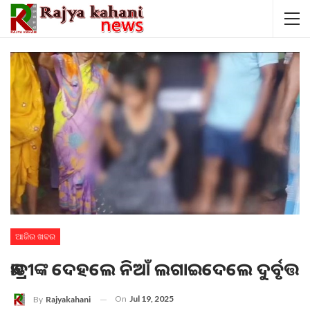
ଆଜିର ଖବର
ଛାତ୍ରୀଙ୍କ ଦେହଲେ ନିଆଁ ଲଗାଇଦେଲେ ଦୁର୍ବୃତ୍ତ
On
Jul 19, 2025
By
Rajyakahani