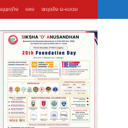
ଧ୍ୟାତ୍ମିକ
ଖେଳ
ସାପ୍ତାହିକ ଇ-ପେପର