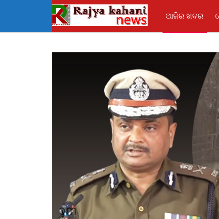
ଆଜିର ଖବର