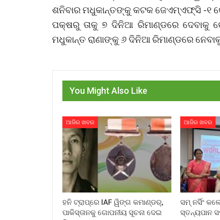
ଶନିବାର ମଧୁକାନ୍ତଙ୍କୁ କଟକ ଜେଏମ୍ଏଫ୍ସି -୧ 
ପକ୍ଷରୁ ତାକୁ ୭ ଦିନିଆ ରିମାଣ୍ଡରେ ଦେବାକୁ କୋ
ମଧୁକାନ୍ତ ରାଣାଙ୍କୁ ୬ ଦିନିଆ ରିମାଣ୍ଡରେ ନେବାକ
You Might Also Like
ଆଜିର ଖବର
ଆଜିର ଖବର
ହନି ଟ୍ରାପ୍‌ରେ IAF ୱିଙ୍ଗ କମାଣ୍ଡର୍,
ସମ୍ ନର୍ସିଂ କ
ପାକିସ୍ତାନକୁ ଗୋପନୀୟ ସୂଚନା ଦେଇ
ସ୍ତନ୍ୟପାନ ସ