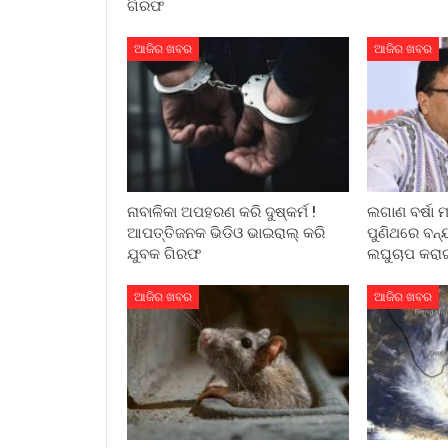
ଗିରଫ
ଆଜିର ଖବର
ଆଜିର ଖବର
ନାବାଳିକା ଅପହରଣ କରି ଦୁଷ୍କର୍ମ !
ଲଗାଣ ବର୍ଷା 
ଆପତ୍ତିଜନକ ଭିଡିଓ ଭାଇରାଲ୍ କରି
ପୁଣିଥରେ ବନ୍
ଯୁବକ ଗିରଫ
ଲଘୁଚାପ କରାଇ
ଆଜିର ଖବର
ଆଜିର ଖବର