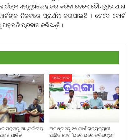
କୋର୍ଟଙ୍କ ସମ୍ମୁଖରେ ହାଜର କରିବା ବେଳେ ଚୌଦ୍ୱାର ଥାନା
ର୍ଟଙ୍କ ନିକଟରେ ପ୍ରାର୍ଥନା କରାଯାଇଛି । ତେବେ କୋର୍ଟ
ୁ ଅନୁମତି ପ୍ରଦାନ କରିଛନ୍ତି।
ଆଜିର ଖବର
ଲେଜ ପକ୍ଷରୁ ଆନ୍ତର୍ଜାତୀୟ
ଅଗଷ୍ଟ ୯ରୁ ୧୭ ଯାଏଁ ରାଜ୍ୟବ୍ୟାପୀ
ପ୍ତାହ ପାଳିତ
ପାଳିତ ହେବ ‘ଘରେ ଘରେ ତ୍ରିରଙ୍ଗା’