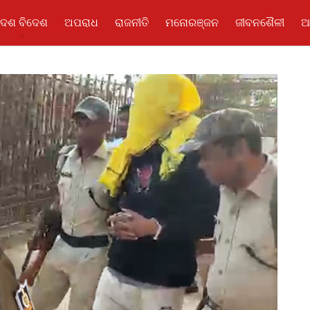
ଦେଶ ବିଦେଶ
ଅପରାଧ
ରାଜନୀତି
ମନୋରଞ୍ଜନ
ଜୀବନଶୈଳୀ
ଆ