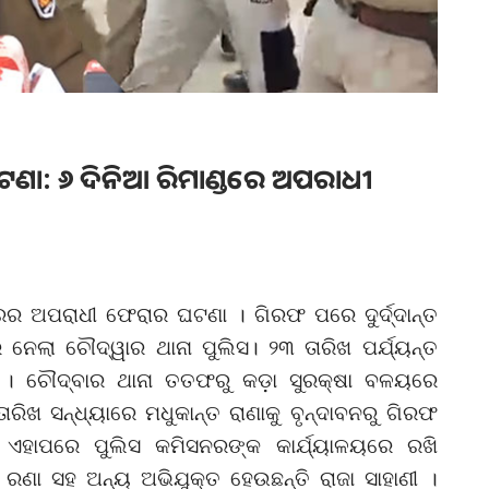
ଣା: ୬ ଦିନିଆ ରିମାଣ୍ଡରେ ଅପରାଧୀ
ବିହାରର ଅପରାଧୀ ଫେରାର ଘଟଣା । ଗିରଫ ପରେ ଦୁର୍ଦ୍ଦାନ୍ତ
େ ନେଲା ଚୌଦ୍ୱାର ଥାନା ପୁଲିସ। ୨୩ ତାରିଖ ପର୍ଯ୍ୟନ୍ତ
। ଚୌଦ୍ବାର ଥାନା ତତଫରୁ କଡ଼ା ସୁରକ୍ଷା ବଳୟରେ
ରିଖ ସନ୍ଧ୍ୟାରେ ମଧୁକାନ୍ତ ରାଣାକୁ ବୃନ୍ଦାବନରୁ ଗିରଫ
ଏହାପରେ ପୁଲିସ କମିସନରଙ୍କ କାର୍ଯ୍ୟାଳୟରେ ରଖି
ରଣା ସହ ଅନ୍ୟ ଅଭିଯୁକ୍ତ ହେଉଛନ୍ତି ରାଜା ସାହାଣୀ ।