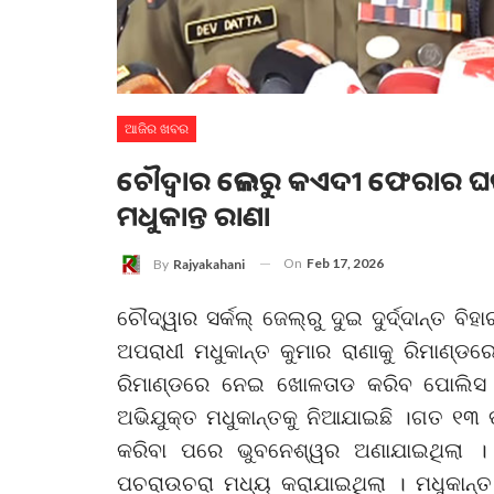
ଆଜିର ଖବର
ଚୌଦ୍ବାର ଜେଲରୁ କଏଦୀ ଫେରାର ଘଟ
ମଧୁକାନ୍ତ ରାଣା
On
Feb 17, 2026
By
Rajyakahani
ଚୌଦ୍ୱାର ସର୍କଲ୍ ଜେଲ୍‌ରୁ ଦୁଇ ଦୁର୍ଦ୍ଦାନ୍ତ 
ଅପରାଧୀ ମଧୁକାନ୍ତ କୁମାର ରାଣାକୁ ରିମାଣ୍ଡର
ରିମାଣ୍ଡରେ ନେଇ ଖୋଳତାଡ କରିବ ପୋଲିସ 
ଅଭିଯୁକ୍ତ ମଧୁକାନ୍ତକୁ ନିଆଯାଇଛି ।ଗତ ୧୩ ତା
କରିବା ପରେ ଭୁବନେଶ୍ୱର ଅଣାଯାଇଥିଲା । 
ପଚରାଉଚରା ମଧ୍ୟ କରାଯାଇଥିଲା । ମଧୁକାନ୍ତ 