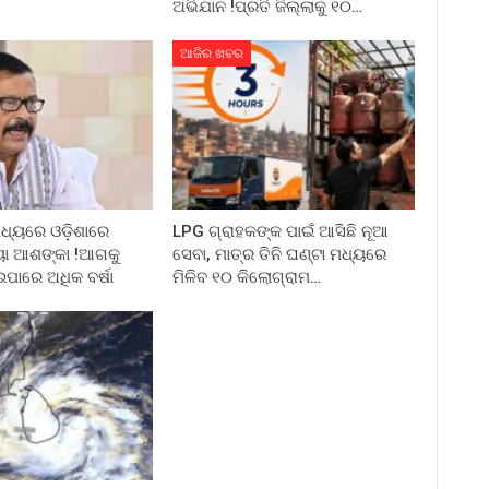
ଅଭିଯାନ !ପ୍ରତି ଜିଲ୍ଲାକୁ ୧୦…
ଆଜିର ଖବର
ମଧ୍ୟରେ ଓଡ଼ିଶାରେ
LPG ଗ୍ରାହକଙ୍କ ପାଇଁ ଆସିଛି ନୂଆ
ୟା ଆଶଙ୍କା !ଆଗକୁ
ସେବା, ମାତ୍ର ତିନି ଘଣ୍ଟା ମଧ୍ୟରେ
ପାରେ ଅଧିକ ବର୍ଷା
ମିଳିବ ୧୦ କିଲୋଗ୍ରାମ…